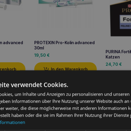
in advanced
PROTEXIN Pro-Kolin advanced
30ml
PURINA Forti
19,50
€
Katzen
24,70
€
arenkorb
In den Warenkorb
In 
ite verwendet Cookies.
okies, um Inhalte und Anzeigen zu personalisieren und unseren
 geben Informationen über Ihre Nutzung unserer Website auch an
er weiter, die diese möglicherweise mit anderen Informationen k
ung
estellt haben oder die sie im Rahmen Ihrer Nutzung ihrer Dienst
nformationen
nterogenic 30x4g
ist eine spezielle Formel, die sich auf den Schut
serer Haustiere konzentriert. Die regelmäßige Anwendung dieses P