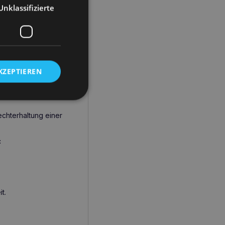
Unklassifizierte
 Verdauungssystems des
e für die
KZEPTIEREN
 unter Darmproblemen
ung einer normalen
echterhaltung einer
:
t.