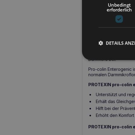
Unbedingt
Gleichgewicht der Dar
erforderlich
Hundes entscheidend is
PROTEXIN pro-
Gesundheit d
DETAILS ANZ
Dank seiner innovative
leiden. Es schützt und 
Darmflora bei.
Pro-colin Enterogenic i
normalen Darmmikroflor
PROTEXIN pro-colin e
Unterstützt und reg
Erhält das Gleichge
Hilft bei der Präve
Erhöht den Komfort
PROTEXIN pro-colin e