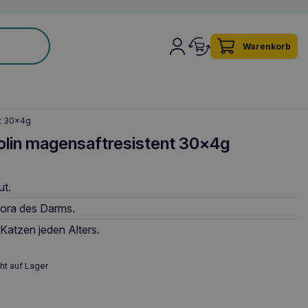
Warenkorb
t 30x4g
lin magensaftresistent 30x4g
ut.
lora des Darms.
Katzen jeden Alters.
ht auf Lager