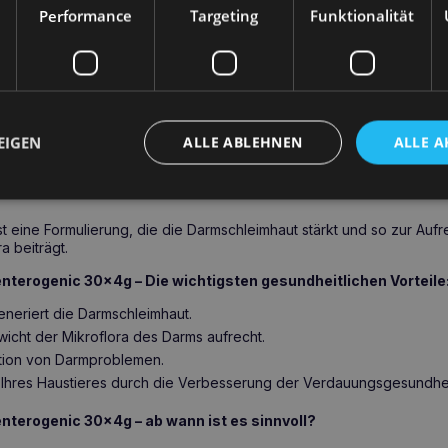
Performance
Targeting
Funktionalität
mmikroflora bei, was für die Gesundheit und das Wohlbefinden des
t.
colin enterogenic 30x4g – Ihre Garanti
es Darms
EIGEN
ALLE ABLEHNEN
ALLE A
n Formel ist dieses Produkt eine Unterstützung für alle Hunde, die
stärkt die Darmschleimhaut und trägt gleichzeitig zur Aufrechterhalt
st eine Formulierung, die die Darmschleimhaut stärkt und so zur Aufr
a beiträgt.
nterogenic 30x4g – Die wichtigsten gesundheitlichen Vorteile
eneriert die Darmschleimhaut.
wicht der Mikroflora des Darms aufrecht.
ntion von Darmproblemen.
 Ihres Haustieres durch die Verbesserung der Verdauungsgesundhei
nterogenic 30x4g – ab wann ist es sinnvoll?