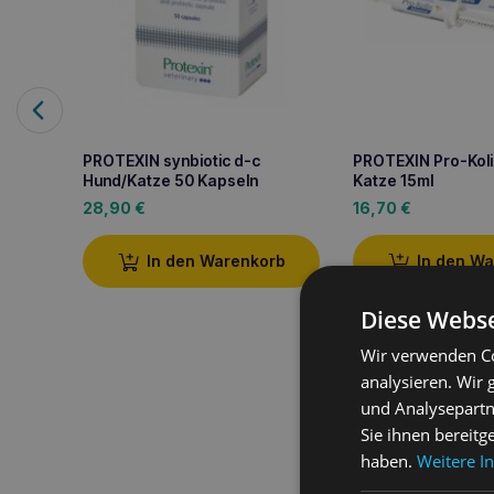
PROTEXIN synbiotic d-c
PROTEXIN Pro-Kol
Hund/Katze 50 Kapseln
Katze 15ml
28,90
€
16,70
€
In den Warenkorb
In den W
Diese Webse
Wir verwenden Co
analysieren. Wir
und Analysepartn
Produktbeschreib
Sie ihnen bereitg
haben.
Weitere I
Protexin Pro-Kolin E
der Darmschleimhaut un