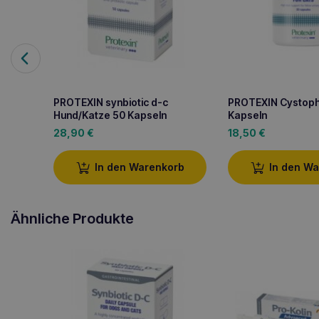
PROTEXIN synbiotic d-c
PROTEXIN Cystoph
Hund/Katze 50 Kapseln
Kapseln
28,90
€
18,50
€
In den Warenkorb
In den W
Ähnliche Produkte