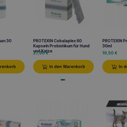
an 30
PROTEXIN Cobalaplex 60
PROTEXIN Pr
Kapseln Probiotikum für Hund
30ml
und Katze
27,90
€
19,50
€
arenkorb
In den Warenkorb
In 