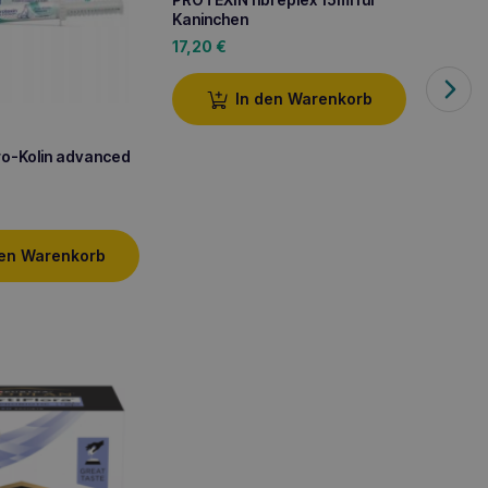
Kaninchen
17,20
€
In den Warenkorb
o-Kolin advanced
PROTE
15ml
16,70
den Warenkorb