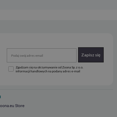
Zapisz się
Zgadzam się na otrzymywanie od Zoona Sp. z o.o.
informacji handlowych na podany adres e-mail
u
oona.eu Store