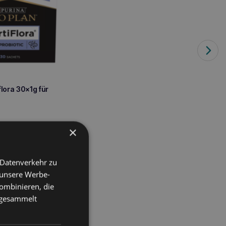
flora 30x1g für
×
den Warenkorb
 Datenverkehr zu
 unsere Werbe-
ombinieren, die
e gesammelt
z und die Regeneration
rodukts trägt zum