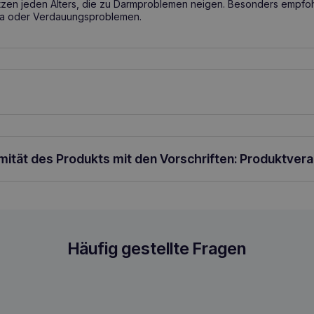
tzen jeden Alters, die zu Darmproblemen neigen. Besonders empfohl
ra oder Verdauungsproblemen.
Kolin Enterogenic 30x4g – Dosierung
rmität des Produkts mit den Vorschriften: Produktver
ird in Packungen mit 30 oder 60 Beuteln à 4 g verkauft. ½ Beutel p
nt 30x4g
Häufig gestellte Fragen