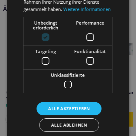
Rahmen Ihrer Nutzung ihrer Dienste
Ähnliche Produkte
gesammelt haben.
Weitere Informationen
Unbedingt
Performance
erforderlich
Targeting
Funktionalität
Unklassifizierte
PROTEXIN Pro-Kolin
PROTEXIN Pro-Kolin advan
magensaftresistent 30x4g
Katze 15ml
62,50
€
16,70
€
ALLE AKZEPTIEREN
Weiterlesen
ALLE ABLEHNEN