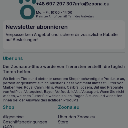
+48 697 297 307
info@zoona.eu
Hilft bei Gastritis und Darmentzündungen
Unterstützt das Gleichgewicht der Mikroflora des Darms
Mo. - Fr. 10:00 - 14:00
Preis pro Anruf gemäß Tarif des Anbieters.
Stellt die normale Kotqualität bei Kätzchen wieder her
Newsletter abonnieren
PURINA Fortiflora 30x1g für Katzen – wann sollte man
es anwenden?
Verpasse kein Angebot und sichere dir zusätzliche Rabatte
auf Bestellungen!
PURINA Fortiflora für Katzen und Kätzchen wird empfohlen
bei: Gastroenteritis, Durchfall in Verbindung mit Stress,
Antibiotikatherapie oder Ernährungsumstellung sowie bei
akuter Enteritis.
Über uns
Indikationen:
Der Zoona.eu-Shop wurde von Tierärzten erstellt, die täglich
Tieren helfen.
Gastroenteritis und Durchfall in Verbindung mit einem
Ungleichgewicht der Darmmikroflora.
Wir lieben Tiere und bieten in unserem Shop hochwertigste Produkte an,
perfekt abgestimmt auf Ihr Haustier. Unser Sortiment umfasst Futter von
Durchfall in Verbindung mit Stress, Antibiotikatherapie
Marken wie: Royal Canin, Hill’s, Purina, Calibra, Josera, Brit und Präparate
oder Ernährungsumstellung.
von VetPlus, Vetoquinol, Bayer, Vetfood, iloVet, Vetexpert. Wenn Sie nicht
Akute Enteritis.
wissen, welches Futter Sie wählen sollen, fragen Sie uns und wir helfen
Ihnen bei der Auswahl des richtigen Produkts.
Abnormale Kotqualität bei Jungtieren.
Shop
Zoona.eu
Allgemeine
Über den Zoona.eu
Geschäftsbedingungen
Store
(AGB)