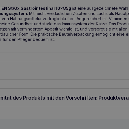
EN St/Ox Gastrointestinal 10x85g
ist eine ausgezeichnete Wahl 
auungssystem
. Mit leicht verdaulichen Zutaten und Lachs als Hauptp
o von Nahrungsmittelunverträglichkeiten. Angereichert mit Vitaminen 
gemeine Gesundheit und stärkt das Immunsystem der Katze. Das Produ
tzen mit vermindertem Appetit wichtig ist, und versorgt sie mit alle
erdaulicher Form. Die praktische Beutelverpackung ermöglicht eine e
für den Pfleger bequem ist.
dung: Fütterungsempfehlungen für ausgewachsene Katzen: siehe 
hen lang bei Erkrankungen mit intestinaler Malabsorption, bis die E
nd die Rekonvaleszenz eintritt. Es wird empfohlen, vor der Anwendu
äglichen Portionen für Kätzchen festzulegen oder den Anwendungsze
rmität des Produkts mit den Vorschriften: Produktver
sser zum Trinken muss gewährleistet sein. Die Anweisungen für die
 Trocken- und Nassfutter von Feline EN St/Ox Gastrointestinal angep
nfutter. Bei Katzen, die mehr als 6 kg wiegen, geben Sie 2/3 Beute
liche kg Körpergewicht. Empfohlene Tagesdosis (Beutel/Tag).