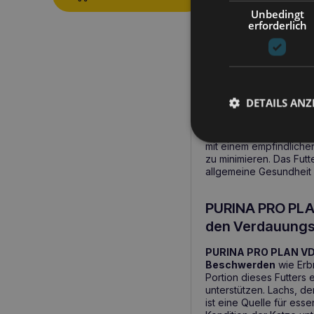
Unbedingt
erforderlich
Produktbeschreib
DETAILS ANZ
PURINA PRO PLAN VD 
Verdauungsstörunge
Nährstoffe, sondern is
mit einem empfindliche
zu minimieren. Das Futte
allgemeine Gesundheit 
PURINA PRO PLAN
den Verdauungst
PURINA PRO PLAN VD
Beschwerden
wie Erbr
Portion dieses Futters 
unterstützen. Lachs, d
ist eine Quelle für ess