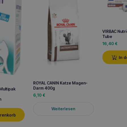
VIRBAC Nutri
Tube
16,40
€
In 
ROYAL CANIN Katze Magen-
Darm 400g
Multipak
6,10
€
m
Weiterlesen
arenkorb