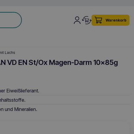
Warenkorb
it Lachs
N VD EN St/Ox Magen-Darm 10x85g
her Eiweißlieferant.
nhaltsstoffe.
n und Mineralien.