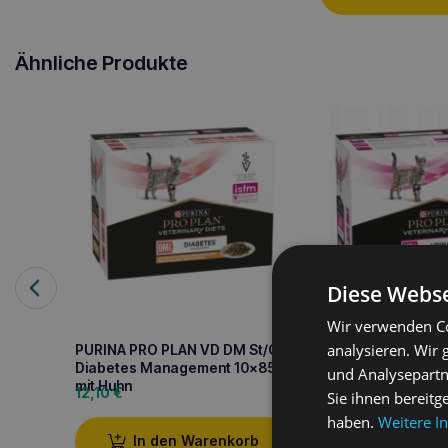
Ähnliche Produkte
Diese Webse
Wir verwenden Co
analysieren. Wir
PURINA PRO PLAN VD DM St/Ox
PURINA PRO PLAN 
Diabetes Management 10x85g
Urinary 10x85g mi
und Analysepartn
mit Huhn
12,10
€
12,10
€
Sie ihnen bereitg
haben.
Weitere I
In den Warenkorb
In den W