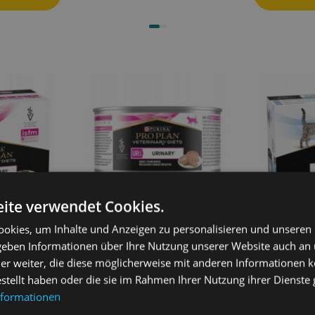
ite verwendet Cookies.
okies, um Inhalte und Anzeigen zu personalisieren und unseren
 geben Informationen über Ihre Nutzung unserer Website auch an
VD UR St/Ox
PURINA PRO PLAN VD UR St/Ox
PURINA PRO
t Lachs
Urinary Turkey 195g
Care 10x75
er weiter, die diese möglicherweise mit anderen Informationen k
Katzenmousse
2,60
€
10,20
€
estellt haben oder die sie im Rahmen Ihrer Nutzung ihrer Dienst
nformationen
Weiterlesen
arenkorb
In 