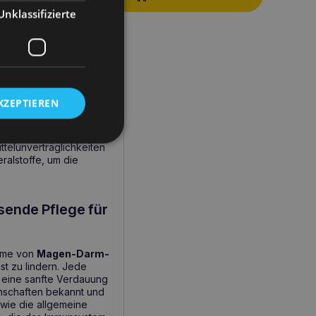
Unklassifizierte
KZEPTIEREN
das für Katzen mit
r nicht nur wichtige
 Gesundheit von Katzen
telunverträglichkeiten
eralstoffe, um die
sende Pflege für
ome von
Magen-Darm-
st zu lindern. Jede
nd eine sanfte Verdauung
enschaften bekannt und
owie die allgemeine