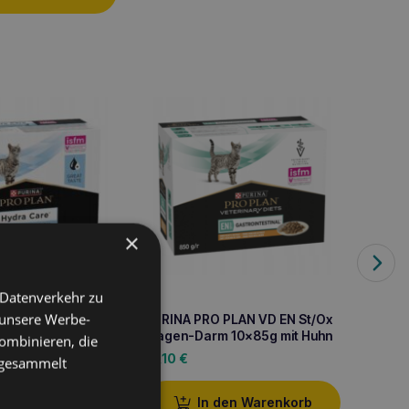
×
 Datenverkehr zu
 unsere Werbe-
 PLAN VD Hydra
PURINA PRO PLAN VD EN St/Ox
PURIN
g
Magen-Darm 10x85g mit Huhn
Nieren
ombinieren, die
10x85
12,10
€
12,10
e gesammelt
den Warenkorb
In den Warenkorb