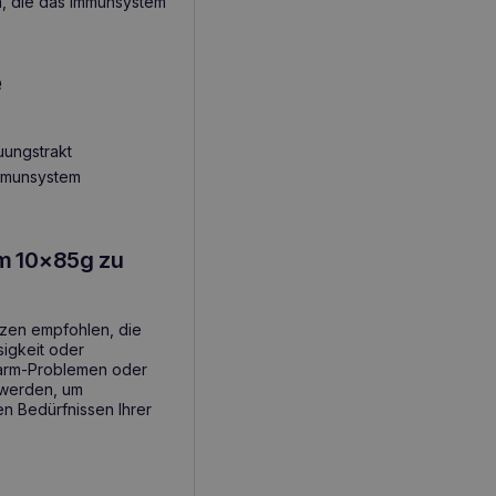
en, die das Immunsystem
e
uungstrakt
Immunsystem
m 10x85g zu
tzen empfohlen, die
sigkeit oder
-Darm-Problemen oder
t werden, um
hen Bedürfnissen Ihrer