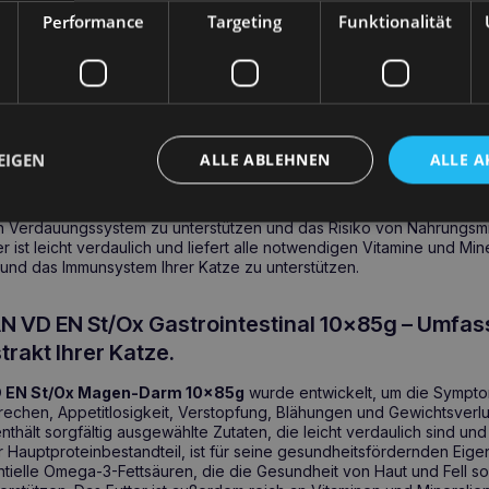
Performance
Targeting
Funktionalität
ung
EIGEN
ALLE ABLEHNEN
ALLE A
EN St/Ox Gastrointestinal 10x85g
ist ein spezielles Nassfutter, 
n
entwickelt wurde. Mit Lachs als Hauptproteinquelle liefert das Futte
t auch äußerst schmackhaft. Die Rezeptur wurde entwickelt, um die
n Verdauungssystem zu unterstützen und das Risiko von Nahrungsmit
r ist leicht verdaulich und liefert alle notwendigen Vitamine und Min
und das Immunsystem Ihrer Katze zu unterstützen.
 VD EN St/Ox Gastrointestinal 10x85g – Umfas
rakt Ihrer Katze.
 EN St/Ox Magen-Darm 10x85g
wurde entwickelt, um die Sympt
echen, Appetitlosigkeit, Verstopfung, Blähungen und Gewichtsverlu
enthält sorgfältig ausgewählte Zutaten, die leicht verdaulich sind u
er Hauptproteinbestandteil, ist für seine gesundheitsfördernden Eig
entielle Omega-3-Fettsäuren, die die Gesundheit von Haut und Fell s