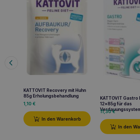
KATTOVIT Recovery mit Huhn
85g Erholungsbehandlung
KATTOVIT Gastro 
12x85g für das
1,10
€
Verdauungssyste
11,30
€
In den Warenkorb
In den W