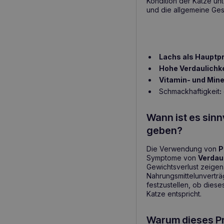
Kondition der Katze unt
und die allgemeine Ges
Lachs als Hauptpr
Hohe Verdaulichke
Vitamin- und Mine
Schmackhaftigkeit
:
Wann ist es sin
geben?
Die Verwendung von
P
Symptome von
Verdau
Gewichtsverlust zeigen
Nahrungsmittelunverträg
festzustellen, ob diese
Katze entspricht.
Warum dieses P