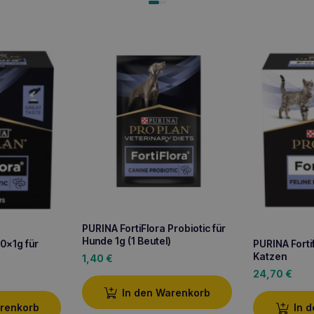
PURINA FortiFlora Probiotic für
Hunde 1g (1 Beutel)
30x1g für
PURINA Forti
Katzen
1,40
€
24,70
€
In den Warenkorb
arenkorb
In 