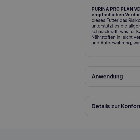
PURINA PRO PLAN VD 
empfindlichen Verd
dieses Futter das Risik
unterstützt es die all
schmackhaft, was für Ka
Nährstoffen in leicht v
und Aufbewahrung, was 
Anwendung
Zubereitung und Anwen
Feline EN bis zu 12 Woc
wiederhergestellt ist u
konsultieren, um die t
Details zur Konfo
Ständiger Zugang zu Wa
für die Kombination von
Feline EN St/Ox Trocke
St/Ox für jedes zusätz