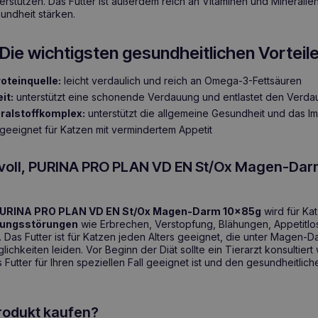
erstützen. Das Futter ist außerdem reich an Vitaminen und Minerali
undheit stärken.
Die wichtigsten gesundheitlichen Vorteil
oteinquelle:
leicht verdaulich und reich an Omega-3-Fettsäuren
it:
unterstützt eine schonende Verdauung und entlastet den Verda
ralstoffkomplex:
unterstützt die allgemeine Gesundheit und das 
geeignet für Katzen mit vermindertem Appetit
nvoll, PURINA PRO PLAN VD EN St/Ox Magen-Dar
URINA PRO PLAN VD EN St/Ox Magen-Darm 10x85g
wird für Ka
ungsstörungen
wie Erbrechen, Verstopfung, Blähungen, Appetitlo
. Das Futter ist für Katzen jeden Alters geeignet, die unter Magen
lichkeiten leiden. Vor Beginn der Diät sollte ein Tierarzt konsultier
s Futter für Ihren speziellen Fall geeignet ist und den gesundheitlic
rodukt kaufen?