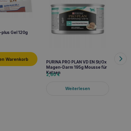
-plus Gel 120g
den Warenkorb
PURINA PRO PLAN VD EN St/Ox
Magen-Darm 195g Mousse für
Katzen
2,60
€
DOLFO
60 Tab
Weiterlesen
7,90
€