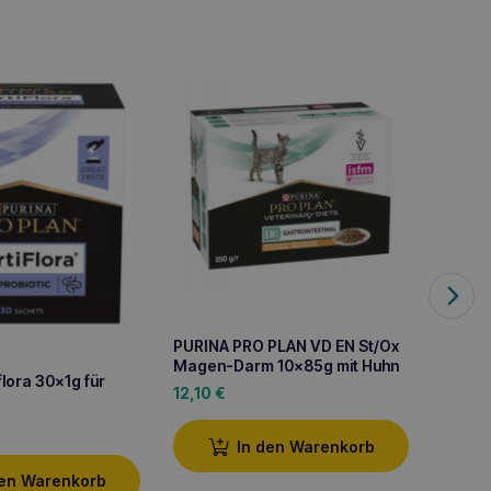
PURINA PRO PLAN VD EN St/Ox
PURIN
Magen-Darm 10x85g mit Huhn
Hypoal
flora 30x1g für
12,10
€
42,6
In den Warenkorb
den Warenkorb