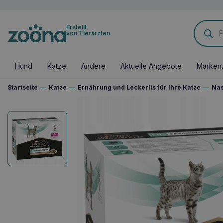
Products
Erstellt
search
von Tierärzten
Hund
Katze
Andere
Aktuelle Angebote
Marken
Startseite
—
Katze
—
Ernährung und Leckerlis für Ihre Katze
—
Nas