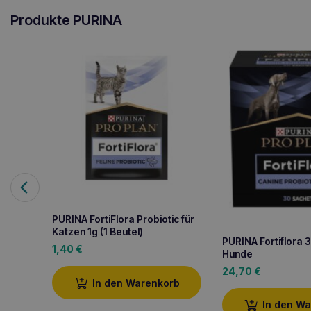
Produkte PURINA
PURINA FortiFlora Probiotic für
Katzen 1g (1 Beutel)
PURINA Fortiflora 
1,40
€
Hunde
24,70
€
In den Warenkorb
In den W