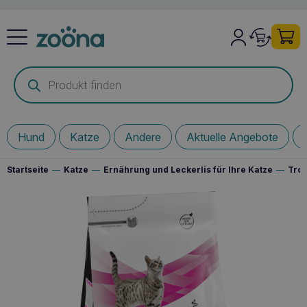
Products
search
Hund
Katze
Andere
Aktuelle Angebote
Startseite
—
Katze
—
Ernährung und Leckerlis für Ihre Katze
—
Troc