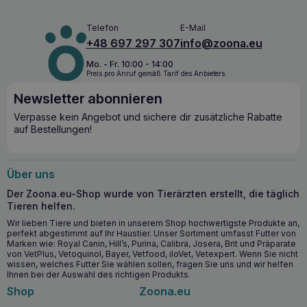
Bildung von Kalziumoxalatkristallen – Gleichzeitige
Einnahme von harnsäuernden Mitteln – Wachstumsphase
und Schwangerschaft – Zustände, die mit erhöhtem
Telefon
E-Mail
Urinvolumen und verringertem spezifischem Gewicht des
+48 697 297 307
info@zoona.eu
Urins einhergehen – Flüssigkeitsretention – Aszites, Ödeme.
Mo. - Fr. 10:00 - 14:00
Wichtigste Vorteile: Sorgt für die Auflösung von Struvit
Preis pro Anruf gemäß Tarif des Anbieters.
(Kristallen und Steinen) Reduziert das Risiko eines erneuten
Newsletter abonnieren
Auftretens von Struvit-Lithiasis Führt zu einem metastabilen
Urin für Oxalate – reduziert das Risiko eines erneuten
Verpasse kein Angebot und sichere dir zusätzliche Rabatte
Auftretens von Oxalat-Lithiasis Trockene Formel führt zu
auf Bestellungen!
erhöhter Wasseraufnahme, erhöhtem Urinvolumen und
verringertem spezifischem Uringewicht – trägt zur Erhaltung
der Gesundheit der Harnwege bei.
Über uns
Der Zoona.eu-Shop wurde von Tierärzten erstellt, die täglich
Tieren helfen.
Wir lieben Tiere und bieten in unserem Shop hochwertigste Produkte an,
perfekt abgestimmt auf Ihr Haustier. Unser Sortiment umfasst Futter von
Marken wie: Royal Canin, Hill’s, Purina, Calibra, Josera, Brit und Präparate
von VetPlus, Vetoquinol, Bayer, Vetfood, iloVet, Vetexpert. Wenn Sie nicht
wissen, welches Futter Sie wählen sollen, fragen Sie uns und wir helfen
Ihnen bei der Auswahl des richtigen Produkts.
Shop
Zoona.eu