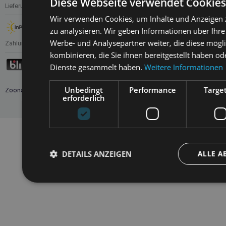
Diese Webseite verwendet Cookies
Lieferung
Wir verwenden Cookies, um Inhalte und Anzeigen 
zu analysieren. Wir geben Informationen über Ihr
Werbe- und Analysepartner weiter, die diese mögl
Zahlungen
kombinieren, die Sie ihnen bereitgestellt haben od
Dienste gesammelt haben.
Weitere Informationen
Unbedingt
Performance
Targe
Zoona.eu © Alle Rechte vorbehalten.
Nach oben
erforderlich
DETAILS ANZEIGEN
ALLE A