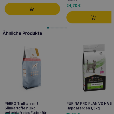
24,70
€
Ähnliche Produkte
PERRO Truthahn mit
PURINA PRO PLAN VD HA St
Süßkartoffeln 3kg
Hypoallergen 1,3kg
getreidefreies Futter für