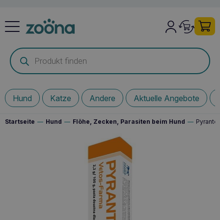
Products
search
Hund
Katze
Andere
Aktuelle Angebote
Startseite
—
Hund
—
Flöhe, Zecken, Parasiten beim Hund
—
Pyrante