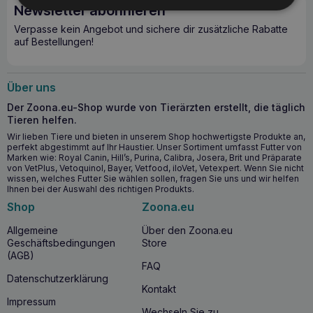
Newsletter abonnieren
aufbewahren. Unter 25ºC lagern. Vor Licht schützen. Nach
Ablauf des auf dem Etikett angegebenen Verfallsdatums
Verpasse kein Angebot und sichere dir zusätzliche Rabatte
nicht mehr verwenden. Den Inhalt der geöffneten Packung
auf Bestellungen!
innerhalb einer Behandlung verwenden (Einwegpackung).
Über uns
Der Zoona.eu-Shop wurde von Tierärzten erstellt, die täglich
Tieren helfen.
Wir lieben Tiere und bieten in unserem Shop hochwertigste Produkte an,
perfekt abgestimmt auf Ihr Haustier. Unser Sortiment umfasst Futter von
Marken wie: Royal Canin, Hill’s, Purina, Calibra, Josera, Brit und Präparate
von VetPlus, Vetoquinol, Bayer, Vetfood, iloVet, Vetexpert. Wenn Sie nicht
wissen, welches Futter Sie wählen sollen, fragen Sie uns und wir helfen
Ihnen bei der Auswahl des richtigen Produkts.
Shop
Zoona.eu
Allgemeine
Über den Zoona.eu
Geschäftsbedingungen
Store
(AGB)
FAQ
Datenschutzerklärung
Kontakt
Impressum
Wechseln Sie zu