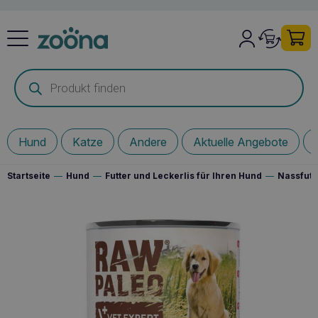
Products
search
Hund
Katze
Andere
Aktuelle Angebote
Startseite
—
Hund
—
Futter und Leckerlis für Ihren Hund
—
Nassfutt