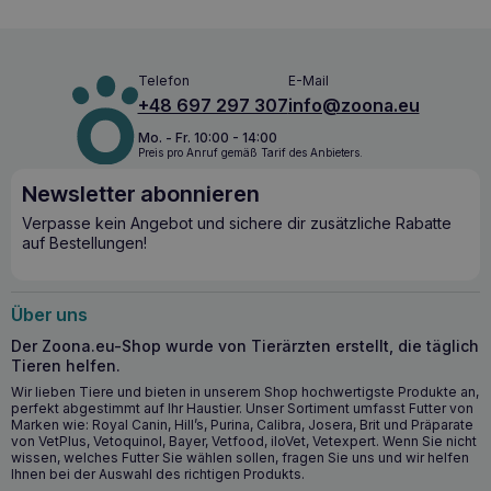
200 IU, Vitamin E (3a700) 25 mg; Spurenelemente: Zink
(3b605) 15 mg, Mangan (3b503) 3 mg, Jod (3b202) 0,5 mg.
Paleo Rindfleisch roh mit Kaninchen und Zucchini für
ausgewachsene Hunde ist ein Alleinfuttermittel für
Telefon
E-Mail
ausgewachsene Hunde (ab 1 Jahr). Alle tierischen Zutaten,
+48 697 297 307
info@zoona.eu
die zur Herstellung des Futters verwendet werden,
stammen von Rind und Kaninchen. Die Rezeptur ist
Mo. - Fr. 10:00 - 14:00
Preis pro Anruf gemäß Tarif des Anbieters.
getreidefrei und enthält keine Konservierungsstoffe.
ZUTATEN: Rind (Lunge, Nieren, Fleisch, Innereien) 46%,
Newsletter abonnieren
Kaninchen (Fleisch, Innereien) 14%, Zucchini 7,8%,
Mineralstoffe, rohes Rapsöl. ZUSAMMENSETZUNG
Verpasse kein Angebot und sichere dir zusätzliche Rabatte
BERECHNET: Rohprotein 9,8%, Rohfett 6,9%, Rohfaser
auf Bestellungen!
0,2%, Rohasche 1,7%, Feuchtigkeit 82,1%, Calcium 0,19%,
Phosphor 0,16%. Metabolisierbare Energie (EM): 97
kcal/100 g. ERNÄHRUNGSZUSATZSTOFFE pro KG: Vitamin
Über uns
D3 (3a671) 200 IU, Vitamin E (3a700) 25 mg;
Spurenelemente: Zink (3b605) 15 mg, Mangan (3b503) 3
Der Zoona.eu-Shop wurde von Tierärzten erstellt, die täglich
mg, Jod (3b202) 0,5 mg. VERWENDUNGSHINWEISE: Die
Tieren helfen.
empfohlenen Tagesportionen sind in der Tabelle auf der
Wir lieben Tiere und bieten in unserem Shop hochwertigste Produkte an,
Verpackung angegeben. Die Tagesportion sollte auf 2
perfekt abgestimmt auf Ihr Haustier. Unser Sortiment umfasst Futter von
oder mehr Mahlzeiten aufgeteilt werden. Bei erhöhtem
Marken wie: Royal Canin, Hill’s, Purina, Calibra, Josera, Brit und Präparate
Nährstoffbedarf, z. B. bei erhöhter körperlicher Aktivität,
von VetPlus, Vetoquinol, Bayer, Vetfood, iloVet, Vetexpert. Wenn Sie nicht
sollte die tägliche Portionsgröße individuell angepasst
wissen, welches Futter Sie wählen sollen, fragen Sie uns und wir helfen
werden. Der Hund sollte ständig Zugang zu sauberem,
Ihnen bei der Auswahl des richtigen Produkts.