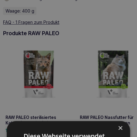
Waage: 400 g
FAQ - 1 Fragen zum Produkt
Produkte RAW PALEO
RAW PALEO sterilisiertes
RAW PALEO Nassfutter für
Katzenfutter Rindfleisch 100g
ausgewachsene Katzen
×
Wildfleisch 100g
1,90
€
1,90
€
Diese Webseite verwendet