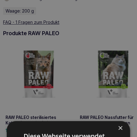
Waage: 200 g
FAQ - 1 Fragen zum Produkt
Produkte RAW PALEO
RAW PALEO sterilisiertes
RAW PALEO Nassfutter für
Katzenfutter Rindfleisch 100g
ausgewachsene Katzen
×
Wildfleisch 100g
1,90
€
1,90
€
Diese Webseite verwendet