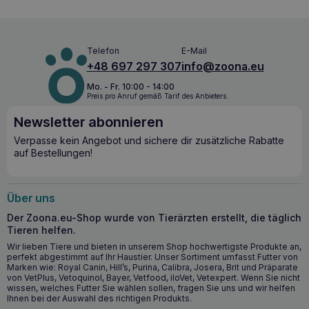
und Kürbis für Welpen ist ein Alleinfuttermittel für
heranwachsende Hunde von der Entwöhnung bis zur
Geschlechtsreife (ca. 1 Jahr alt). Es erfüllt auch die
Ernährungsbedürfnisse von trächtigen und säugenden
Telefon
E-Mail
Hündinnen. Alle tierischen Bestandteile des Futters stammen
+48 697 297 307
info@zoona.eu
von Truthahn und Kabeljau. Das Futter ist getreidefrei und
enthält keine Konservierungsstoffe. ZUTATEN: Pute
Mo. - Fr. 10:00 - 14:00
Preis pro Anruf gemäß Tarif des Anbieters.
(Mägen, Fleisch, Leber) 39%, Kabeljau 26%, Kürbis 7,8%,
Mineralstoffe, Lachsöl. Rohprotein 10,5%, Rohfett 4,4%,
Newsletter abonnieren
Rohfaser 0,4%, Rohasche 2,4%, Feuchtigkeit 81,9%,
Kalzium 0,41%, Phosphor 0,35%. Metabolisierbare Energie
Verpasse kein Angebot und sichere dir zusätzliche Rabatte
(EM): 83 kcal/100 g. ZUSATZSTOFFE pro KG: Vitamine:
auf Bestellungen!
Vitamin E (3a700) 25 mg; Spurenelemente: Zink (3b605) 15
mg, Mangan (3b503) 3 mg, Jod (3b202) 0,5 mg. Paleo
Truthahn roh mit Kabeljau und Kürbis für ausgewachsene
Über uns
Hunde ist ein Alleinfuttermittel für ausgewachsene Hunde
(ab 1 Jahr). Alle tierischen Bestandteile, die für die
Der Zoona.eu-Shop wurde von Tierärzten erstellt, die täglich
Herstellung des Futters verwendet werden, stammen von
Tieren helfen.
Pute und Kabeljau. Die Rezeptur ist getreidefrei und enthält
Wir lieben Tiere und bieten in unserem Shop hochwertigste Produkte an,
keine Konservierungsstoffe. ZUTATEN: Truthahn (Fleisch,
perfekt abgestimmt auf Ihr Haustier. Unser Sortiment umfasst Futter von
Herz, Muskelmagen, Leber) 39%, Kabeljau 26%, Kürbis
Marken wie: Royal Canin, Hill’s, Purina, Calibra, Josera, Brit und Präparate
5,5%, Mineralstoffe, Lachsöl. ZUSAMMENSETZUNG:
von VetPlus, Vetoquinol, Bayer, Vetfood, iloVet, Vetexpert. Wenn Sie nicht
Rohprotein 10,3%, Rohfett 4,9%, Rohfaser 0,4%, Rohasche
wissen, welches Futter Sie wählen sollen, fragen Sie uns und wir helfen
2,4%, Feuchtigkeit 82%, Kalzium 0,41%, Phosphor 0,35%.
Ihnen bei der Auswahl des richtigen Produkts.