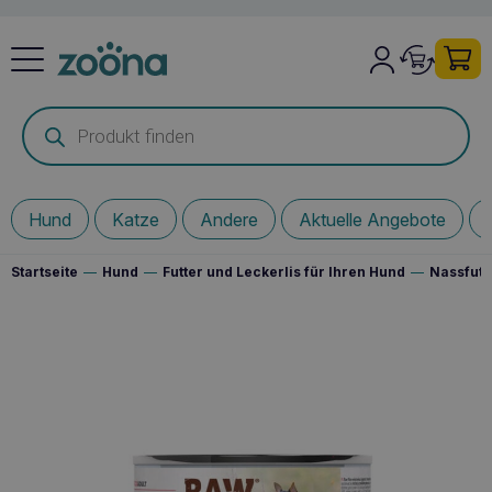
Products
search
Hund
Katze
Andere
Aktuelle Angebote
Startseite
—
Hund
—
Futter und Leckerlis für Ihren Hund
—
Nassfutt