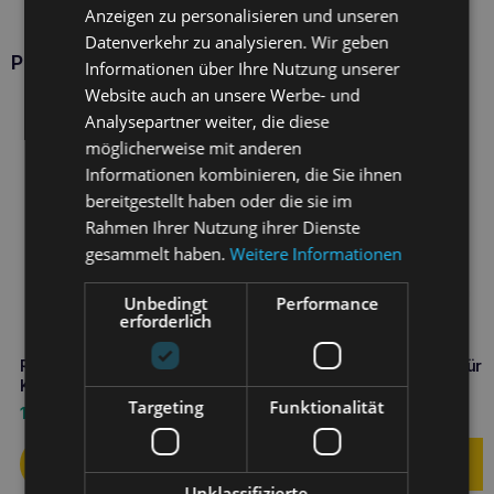
Anzeigen zu personalisieren und unseren
Datenverkehr zu analysieren. Wir geben
Produkte RAW PALEO
Informationen über Ihre Nutzung unserer
Website auch an unsere Werbe- und
Analysepartner weiter, die diese
möglicherweise mit anderen
Informationen kombinieren, die Sie ihnen
bereitgestellt haben oder die sie im
Rahmen Ihrer Nutzung ihrer Dienste
gesammelt haben.
Weitere Informationen
Unbedingt
Performance
erforderlich
RAW PALEO sterilisiertes
RAW PALEO Nassfutter für
Katzenfutter Rindfleisch 100g
ausgewachsene Katzen
Targeting
Funktionalität
Wildfleisch 100g
1,90
€
1,90
€
Unklassifizierte