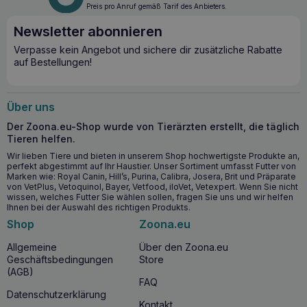
gewährleisten
.
Preis pro Anruf gemäß Tarif des Anbieters.
Newsletter abonnieren
Die wichtigsten gesundheitlichen Vorteile
– RAW PALEO sterilisiertes Katzenfutter
Verpasse kein Angebot und sichere dir zusätzliche Rabatte
auf Bestellungen!
Rind 100g
Hilft
dank seines L-Carnitin-Gehalts
bei der
Gewichtskontrolle
.
Über uns
Hochwertiges Rinderprotein
unterstützt eine gesunde
Der Zoona.eu-Shop wurde von Tierärzten erstellt, die täglich
Muskulatur und Kondition
.
Tieren helfen.
Ideal für Katzen
mit einer Veranlagung zu
Wir lieben Tiere und bieten in unserem Shop hochwertigste Produkte an,
Übergewicht oder Fettleibigkeit.
perfekt abgestimmt auf Ihr Haustier. Unser Sortiment umfasst Futter von
Speziell auf die Bedürfnisse von
sterilisierten und
Marken wie: Royal Canin, Hill’s, Purina, Calibra, Josera, Brit und Präparate
kastrierten Katzen
abgestimmt.
von VetPlus, Vetoquinol, Bayer, Vetfood, iloVet, Vetexpert. Wenn Sie nicht
wissen, welches Futter Sie wählen sollen, fragen Sie uns und wir helfen
Ihnen bei der Auswahl des richtigen Produkts.
Shop
Zoona.eu
RAW PALEO Futter für sterilisierte Katzen
Allgemeine
Über den Zoona.eu
Rindfleisch 100g – Ab wann sollten Sie es
Geschäftsbedingungen
Store
verwenden?
(AGB)
FAQ
RAW PALEO Futter für sterilisierte Katzen Rindfleisch
Datenschutzerklärung
100g kann sofort
nach der Sterilisation
in die Ernährung
Kontakt