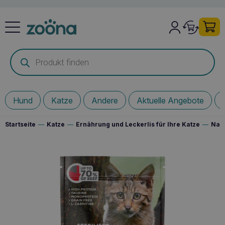
Products
search
Hund
Katze
Andere
Aktuelle Angebote
Startseite
—
Katze
—
Ernährung und Leckerlis für Ihre Katze
—
Nass