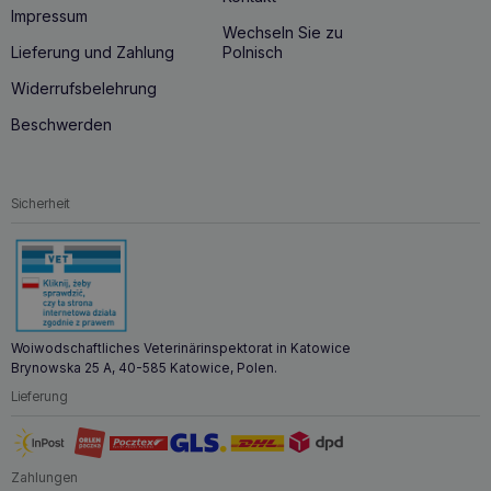
aufgenommen werden. Es ist die ideale Wahl für
Impressum
erwachsene Katzen, die aufgrund ihrer
Neigung zu
Wechseln Sie zu
Übergewicht
eine besondere Ernährungspflege
Lieferung und Zahlung
Polnisch
benötigen.
Widerrufsbelehrung
RAW PALEO sterilisiertes Katzenfutter Rind
Beschwerden
100g – Dosierung
Sicherheit
Woiwodschaftliches Veterinärinspektorat in Katowice
Brynowska 25 A, 40-585 Katowice, Polen.
Lieferung
Zahlungen