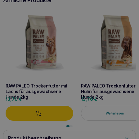
Ähnliche Produkte
RAW PALEO Trockenfutter mit
RAW PALEO Trockenfutter m
Lachs für ausgewachsene
Huhn für ausgewachsene
Hunde 2kg
Hunde 2kg
13,70
€
13,70
€
Weiterlesen
Produktbeschreibung