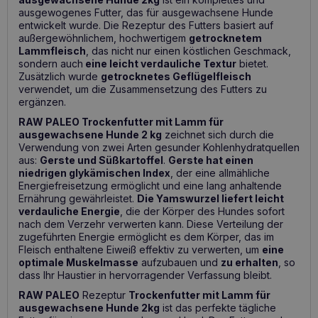
ausgewogenes Futter, das für ausgewachsene Hunde
entwickelt wurde. Die Rezeptur des Futters basiert auf
außergewöhnlichem, hochwertigem
getrocknetem
Lammfleisch
, das nicht nur einen köstlichen Geschmack,
sondern auch
eine leicht verdauliche Textur
bietet.
Zusätzlich wurde
getrocknetes Geflügelfleisch
verwendet, um die Zusammensetzung des Futters zu
ergänzen.
RAW PALEO Trockenfutter mit Lamm für
ausgewachsene Hunde 2 kg
zeichnet sich durch die
Verwendung von zwei Arten gesunder Kohlenhydratquellen
aus:
Gerste und Süßkartoffel
.
Gerste hat einen
niedrigen glykämischen Index
, der eine allmähliche
Energiefreisetzung ermöglicht und eine lang anhaltende
Ernährung gewährleistet.
Die Yamswurzel liefert leicht
verdauliche Energie
, die der Körper des Hundes sofort
nach dem Verzehr verwerten kann. Diese Verteilung der
zugeführten Energie ermöglicht es dem Körper, das im
Fleisch enthaltene Eiweiß effektiv zu verwerten, um
eine
optimale Muskelmasse
aufzubauen und
zu erhalten
, so
dass Ihr Haustier in hervorragender Verfassung bleibt.
RAW PALEO
Rezeptur
Trockenfutter mit Lamm für
ausgewachsene Hunde 2kg
ist das perfekte tägliche