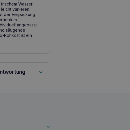
, frischem Wasser
eicht variieren.
auf der Verpackung
 erhöhtem
individuell angepasst
 und säugende
-Rohkost ist ein
antwortung
abeljau