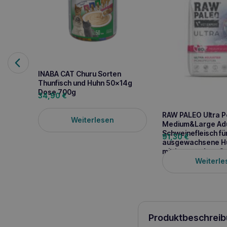
INABA CAT Churu Sorten
Thunfisch und Huhn 50x14g
Dose 700g
34,90
€
RAW PALEO Ultra P
Weiterlesen
Medium&Large Adul
Schweinefleisch fü
91,30
€
ausgewachsene H
mittlerer und groß
Weiterle
Produktbeschreib