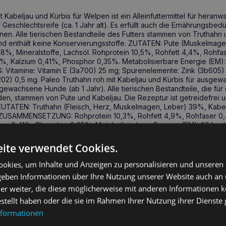
 Kabeljau und Kürbis für Welpen ist ein Alleinfuttermittel für her
Geschlechtsreife (ca. 1 Jahr alt). Es erfüllt auch die Ernährungsbedü
n. Alle tierischen Bestandteile des Futters stammen von Truthahn 
i und enthält keine Konservierungsstoffe. ZUTATEN: Pute (Muskelmage
,8%, Mineralstoffe, Lachsöl. Rohprotein 10,5%, Rohfett 4,4%, Rohf
9%, Kalzium 0,41%, Phosphor 0,35%. Metabolisierbare Energie (EM): 
Vitamine: Vitamin E (3a700) 25 mg; Spurenelemente: Zink (3b605)
02) 0,5 mg. Paleo Truthahn roh mit Kabeljau und Kürbis für ausgew
ausgewachsene Hunde (ab 1 Jahr). Alle tierischen Bestandteile, die für
en, stammen von Pute und Kabeljau. Die Rezeptur ist getreidefrei u
ZUTATEN: Truthahn (Fleisch, Herz, Muskelmagen, Leber) 39%, Kabe
l. ZUSAMMENSETZUNG: Rohprotein 10,3%, Rohfett 4,9%, Rohfaser 0
ium 0,41%, Phosphor 0,35%. Metabolisierbare Energie (EM): 85 kcal
FE pro KG: Vitamin E (3a700) 25 mg; Spurenelemente: Zink (3b
02) 0,5 mg. Paleo Ente roh mit Wildschwein und Heidelbeeren für W
ite verwendet Cookies.
heranwachsende Hunde von der Entwöhnung bis zur Geschlechtsreife (ca.
ürfnisse von trächtigen und säugenden Hündinnen. Alle tierischen B
okies, um Inhalte und Anzeigen zu personalisieren und unseren
s verwendet werden, stammen von Ente und Wildschwein. Die Rezeptu
 geben Informationen über Ihre Nutzung unserer Website auch an
erungsstoffe. ZUTATEN: Ente (Fleisch und Innereien) 46 %, Wildschw
er weiter, die diese möglicherweise mit anderen Informationen k
lbeeren 4 %, Erbsenmehl 2 %, Lachsöl 1 %, Lignozellulose 0,7 %, C
SETZUNG: Rohprotein 8%, Rohfett 8%, Rohfaser 0,8%, Rohasche
estellt haben oder die sie im Rahmen Ihrer Nutzung ihrer Dienst
osphor 0,2%, Omega-6-Fettsäuren 1,1%, Omega-3-Fettsäuren 0,15%
nformationen
ZUSATZSTOFFE pro KG: Vitamine: Vitamin D3 (3a671) 250 IU, Vitamin 
g, Biotin (3a880) 0,4 mg; Spurenelemente: Zink (3b612) 14 mg, Eise