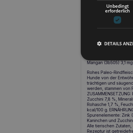
(3b505) 3,1 mg, Jod (3
Unbedingt
erforderlich
Raw Paleo Ente mit Wil
ausgewachsene Hunde (üb
werden, stammen von En
ZUTATEN: Ente (Fleisch
Erbsenmehl 2%, Lachsöl
ANALYTISCHE ZUSAMMEN
DETAILS ANZ
78%, Calcium 0,2%, Ph
Energie (EM): 110 kcal
mg, Vitamin B1 (3a820) 
Mangan (3b505) 3,1 mg,
Rohes Paleo-Rindfleisch
Hunde von der Entwöhnun
trächtigen und säugende
werden, stammen von Ri
ZUSAMMENSETZUNG: Rind
Zucchini 7,8 %, Minera
Rohasche 1,7 %, Feucht
kcal/100 g. ERNÄHRUNG
Spurenelemente: Zink (
Kaninchen und Zucchini
Alle tierischen Zutate
Rezeptur ist getreidefr