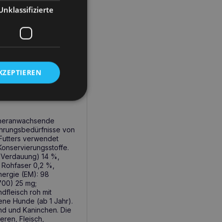
Unklassifizierte
ttermittel für
es Futters verwendet
e Konservierungsstoffe.
eidelbeeren 4%,
 2%, Feuchtigkeit
KZEPTIEREN
 Metabolisierbare
Vitamin E (3a700) 150
isen (3b107) 12 mg,
ür heranwachsende
nährungsbedürfnisse von
 Futters verwendet
Konservierungsstoffe.
 Verdauung) 14 %,
, Rohfaser 0,2 %,
nergie (EM): 98
700) 25 mg;
dfleisch roh mit
ene Hunde (ab 1 Jahr).
ind und Kaninchen. Die
eren, Fleisch,