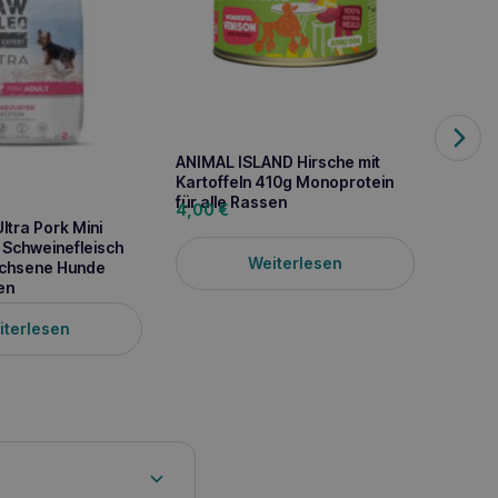
ANIMAL ISLAND Hirsche mit
INABA 
Kartoffeln 410g Monoprotein
50x14
für alle Rassen
4,00
€
34,9
tra Pork Mini
t Schweinefleisch
Weiterlesen
achsene Hunde
en
iterlesen