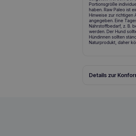
Portionsgröße individu
haben. Raw Paleo ist e
Hinweise zur richtigen
angegeben. Eine Tagesp
Nährstoffbedarf, z. B. b
werden. Der Hund soll
Hündinnen sollten stän
Naturprodukt, daher kö
Details zur Konfo
RAW PALEO Turkey&Cod Puppy 200g Wel
5902414212145