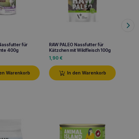
assfutter für
RAW PALEO Nassfutter für
RAW PA
Ente 400g
Kätzchen mit Wildfleisch 100g
Lachs 
1,90
€
13,70
den Warenkorb
In den Warenkorb