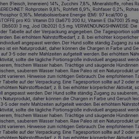
en (Fleisch, Innereien) 14%, Zucchini 7,8%, Mineralstoffe, rohes R
CHNET: Rohprotein 9,8%, Rohfett 6,9%, Rohfaser 0,2%, Rohasch
Phosphor 0,16%. Metabolisierbare Energie (EM): 97 kcal/100 g.
E pro KG: Vitamin D3 (3a671) 200 IU, Vitamin E (3a700) 25 mg;
n (3b503) 3 mg, Jod (3b202) 0,5 mg. VERWENDUNGSHINWEISE: Die
 der Tabelle auf der Verpackung angegeben. Die Tagesportion soll
rden. Bei erhöhtem Nährstoffbedarf, z. B. bei erhöhter körperlicher A
 individuell angepasst werden. Der Hund sollte ständig Zugang zu s
o ist ein Naturprodukt, daher können die Chargen in Farbe und Geru
 auf 3-5 oder mehr Mahlzeiten aufgeteilt werden. Bei erhöhtem Nährs
ktivität, sollte die tägliche Portionsgröße individuell angepasst werd
berem, frischem Wasser haben. Trächtige und säugende Hündinnen 
frischem, sauberem Wasser haben. Raw Paleo ist ein Naturprodukt 
icht variieren. Hinweise zum richtigen Gebrauch: Die empfohlenen 
r Tabelle auf der Verpackung. Eine Tagesportion sollte auf 2 oder 
rhöhtem Nährstoffbedarf, z. B. bei erhöhter körperlicher Aktivität, so
ell angepasst werden. Der Hund sollte ständig Zugang zu sauberem
in Naturprodukt, daher können die Chargen in Farbe und Geruch leich
 3-5 oder mehr Mahlzeiten aufgeteilt werden. Bei erhöhtem Nährstoff
ktivität, sollte die tägliche Portionsgröße individuell angepasst werd
berem, frischem Wasser haben. Trächtige und säugende Hündinnen 
frischem, sauberem Wasser haben. Raw Paleo ist ein Naturprodukt 
icht variieren. Hinweise zum richtigen Gebrauch: Die empfohlenen 
r Tabelle auf der Verpackung. Eine Tagesportion sollte auf 2 oder 
rhöhtem Nährstoffbedarf, z. B. bei erhöhter körperlicher Aktivität, so