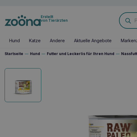
Products
Erstellt
search
von Tierärzten
Hund
Katze
Andere
Aktuelle Angebote
Marken
Startseite
—
Hund
—
Futter und Leckerlis für Ihren Hund
—
Nassfut