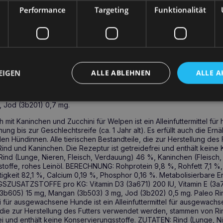
b201) 0,7 mg.
Performance
Targeting
Funktionalität
dschwein und Heidelbeeren für ausgewachsene Hunde ist ein Alleinfu
er 1 Jahr alt). Alle tierischen Bestandteile, die zur Herstellung d
te und Wildschwein. Die Rezeptur ist getreidefrei und enthält kein
 und Innereien) 46%, Wildschwein (Fleisch und Innereien) 14%, H
 1%, Lignozellulose 0,7%, Kalziumkarbonat 0,3%.
SETZUNG: Rohprotein 8%, Rohfett 8%, Rohfaser 0,8%, Rohasche
EIGEN
ALLE ABLEHNEN
ALLE A
osphor 0,2%, Omega-6-Fettsäuren 1,1%, Omega-3-Fettsäuren 0,15%.
/100 g. ZUSATZSTOFFE pro KG: Vitamine: Vitamin D3 (3a671) 250 IU, 
1 mg, Biotin (3a880) 0,4 mg; Spurenelemente: Zink (3b612) 14 mg, E
 Jod (3b201) 0,7 mg.
 mit Kaninchen und Zucchini für Welpen ist ein Alleinfuttermittel f
g bis zur Geschlechtsreife (ca. 1 Jahr alt). Es erfüllt auch die Er
n Hündinnen. Alle tierischen Bestandteile, die zur Herstellung des
nd und Kaninchen. Die Rezeptur ist getreidefrei und enthält keine 
 (Lunge, Nieren, Fleisch, Verdauung) 46 %, Kaninchen (Fleisch,
lstoffe, rohes Leinöl. BERECHNUNG: Rohprotein 9,8 %, Rohfett 7,1 %
igkeit 82,1 %, Calcium 0,19 %, Phosphor 0,16 %. Metabolisierbare E
SZUSATZSTOFFE pro KG: Vitamin D3 (3a671) 200 IU, Vitamin E (3a
3b605) 15 mg, Mangan (3b503) 3 mg, Jod (3b202) 0,5 mg. Paleo Rin
 für ausgewachsene Hunde ist ein Alleinfuttermittel für ausgewachs
n, die zur Herstellung des Futters verwendet werden, stammen von R
ei und enthält keine Konservierungsstoffe. ZUTATEN: Rind (Lunge, Ni