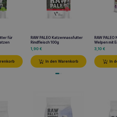
ter für
RAW PALEO Katzennassfutter
RAW PALEO N
atzen
Rindfleisch 100g
Welpen mit 
1,90
€
3,10
€
arenkorb
In den Warenkorb
In 