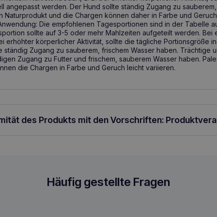
ell angepasst werden. Der Hund sollte ständig Zugang zu sauberem
in Naturprodukt und die Chargen können daher in Farbe und Geruch l
 Anwendung: Die empfohlenen Tagesportionen sind in der Tabelle 
ortion sollte auf 3-5 oder mehr Mahlzeiten aufgeteilt werden. Bei
ei erhöhter körperlicher Aktivität, sollte die tägliche Portionsgröße 
te ständig Zugang zu sauberem, frischem Wasser haben. Trächtige
digen Zugang zu Futter und frischem, sauberem Wasser haben. Paleo
nnen die Chargen in Farbe und Geruch leicht variieren.
rmität des Produkts mit den Vorschriften: Produktver
pennassfutter Duoprotein Truthahn & K
Häufig gestellte Fragen