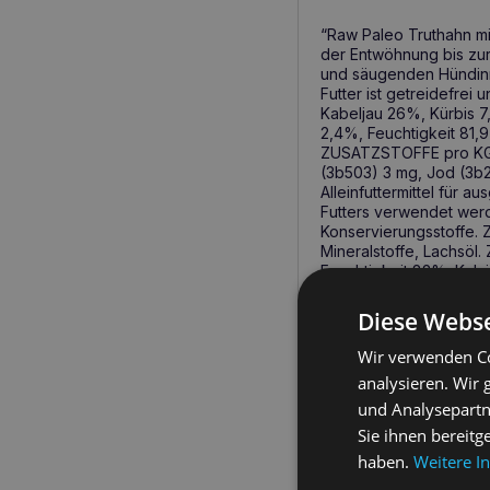
“Raw Paleo Truthahn mit
der Entwöhnung bis zur 
und säugenden Hündinne
Futter ist getreidefre
Kabeljau 26%, Kürbis 7
2,4%, Feuchtigkeit 81,
ZUSATZSTOFFE pro KG: 
(3b503) 3 mg, Jod (3b2
Alleinfuttermittel für 
Futters verwendet werd
Konservierungsstoffe. 
Mineralstoffe, Lachsö
Feuchtigkeit 82%, Kalz
ERNÄHRUNGSZUSATZSTOF
(3b503) 3 mg, Jod (3b2
Diese Webse
Alleinfuttermittel für 
auch die Ernährungsbed
Wir verwenden Co
Herstellung des Futter
analysieren. Wir
enthält keine Konservi
und Analysepartn
Innereien) 14 %, Heide
ANALYTISCHE ZUSAMMEN
Sie ihnen bereitg
78%, Calcium 0,2%, Ph
haben.
Weitere I
(EM): 110 kcal/100 g. 
Vitamin B1 (3a820) 1 m