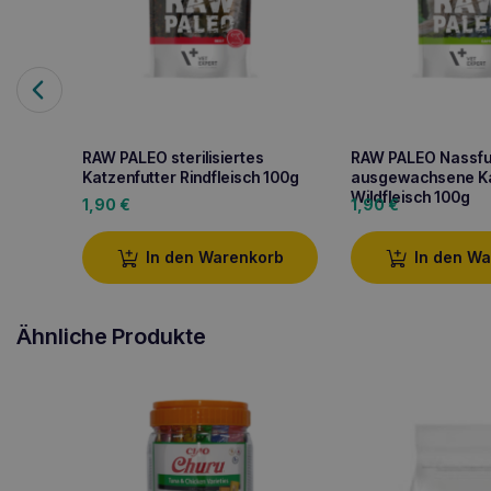
RAW PALEO sterilisiertes
RAW PALEO Nassfut
Katzenfutter Rindfleisch 100g
ausgewachsene K
Wildfleisch 100g
1,90
€
1,90
€
In den Warenkorb
In den W
Ähnliche Produkte