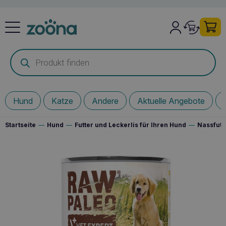
Products
search
Hund
Katze
Andere
Aktuelle Angebote
Startseite
—
Hund
—
Futter und Leckerlis für Ihren Hund
—
Nassfutt