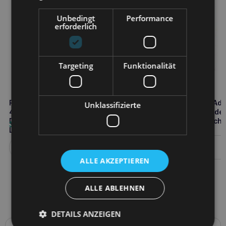
Unbedingt
Performance
erforderlich
Targeting
Funktionalität
RAW PALEO Pork&Lamb Puppy
RAW PALEO Duck&Boar Adu
Unklassifizierte
400g Welpennassfutter
400g Nassfutter für Hunde
Duoprotein Schweinefleisch &
Duoprotein Ente & Wildsch
3,50
€
3,50
€
Lamm
Weiterlesen
Weiterlesen
ALLE AKZEPTIEREN
ALLE ABLEHNEN
DETAILS ANZEIGEN