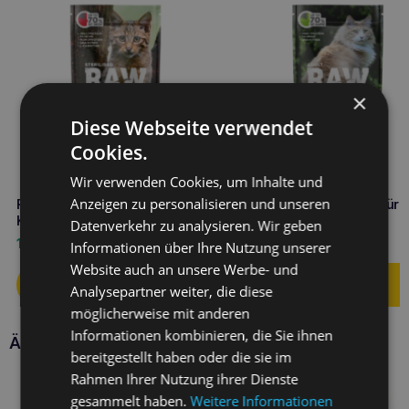
×
Diese Webseite verwendet
Cookies.
Wir verwenden Cookies, um Inhalte und
Anzeigen zu personalisieren und unseren
RAW PALEO sterilisiertes
RAW PALEO Nassfutter für
Katzenfutter Rindfleisch 100g
ausgewachsene Katzen
Datenverkehr zu analysieren. Wir geben
Wildfleisch 100g
1,90
€
1,90
€
Informationen über Ihre Nutzung unserer
Website auch an unsere Werbe- und
Analysepartner weiter, die diese
möglicherweise mit anderen
Informationen kombinieren, die Sie ihnen
Ähnliche Produkte
bereitgestellt haben oder die sie im
Rahmen Ihrer Nutzung ihrer Dienste
gesammelt haben.
Weitere Informationen