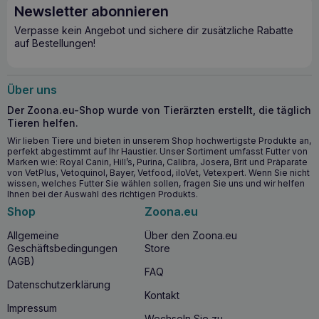
10,3%, Rohfett 4,9%, Rohfaser 0,4%, Rohasche 2,4%,
Newsletter abonnieren
Feuchtigkeit 82%, Kalzium 0,41%, Phosphor 0,35%.
Metabolisierbare Energie (EM): 85 kcal/100 g.
Verpasse kein Angebot und sichere dir zusätzliche Rabatte
ERNÄHRUNGSZUSATZSTOFFE pro KG: Vitamin E (3a700)
auf Bestellungen!
25 mg; Spurenelemente: Zink (3b605) 15 mg, Mangan
(3b503) 3 mg, Jod (3b202) 0,5 mg. Paleo Ente roh mit
Wildschwein und Heidelbeeren für Welpen ist ein
Über uns
Alleinfuttermittel für heranwachsende Hunde von der
Entwöhnung bis zur Geschlechtsreife (ca. 1 Jahr alt). Es
Der Zoona.eu-Shop wurde von Tierärzten erstellt, die täglich
erfüllt auch die Ernährungsbedürfnisse von trächtigen und
Tieren helfen.
säugenden Hündinnen. Alle tierischen Bestandteile, die zur
Wir lieben Tiere und bieten in unserem Shop hochwertigste Produkte an,
Herstellung des Futters verwendet werden, stammen von
perfekt abgestimmt auf Ihr Haustier. Unser Sortiment umfasst Futter von
Ente und Wildschwein. Die Rezeptur ist getreidefrei und
Marken wie: Royal Canin, Hill’s, Purina, Calibra, Josera, Brit und Präparate
enthält keine Konservierungsstoffe. ZUTATEN: Ente (Fleisch
von VetPlus, Vetoquinol, Bayer, Vetfood, iloVet, Vetexpert. Wenn Sie nicht
und Innereien) 46 %, Wildschwein (Fleisch und Innereien)
wissen, welches Futter Sie wählen sollen, fragen Sie uns und wir helfen
14 %, Heidelbeeren 4 %, Erbsenmehl 2 %, Lachsöl 1 %,
Ihnen bei der Auswahl des richtigen Produkts.
Lignozellulose 0,7 %, Calciumcarbonat 0,3 %.
Shop
Zoona.eu
ANALYTISCHE ZUSAMMENSETZUNG: Rohprotein 8%,
Rohfett 8%, Rohfaser 0,8%, Rohasche 2%, Feuchtigkeit
Allgemeine
Über den Zoona.eu
78%, Calcium 0,2%, Phosphor 0,2%, Omega-6-Fettsäuren
Geschäftsbedingungen
Store
1,1%, Omega-3-Fettsäuren 0,15%. Metabolische Energie
(AGB)
(EM): 110 kcal/100 g. ZUSATZSTOFFE pro KG: Vitamine:
FAQ
Vitamin D3 (3a671) 250 IU, Vitamin E (3a700) 150 mg,
Datenschutzerklärung
Kontakt
Vitamin B1 (3a820) 1 mg, Biotin (3a880) 0,4 mg;
Impressum
Spurenelemente: Zink (3b612) 14 mg, Eisen (3b107) 12 mg,
Wechseln Sie zu