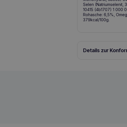
Selen (Natriumselenit,
10415 (4b1707) 1 000 0
Rohasche: 6,5%, Omega
379kcal/100g.
Details zur Konfo
RAW PALEO Ultra Beef Mini Adult 8kg m
5902414211063