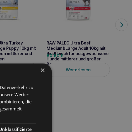
ltra Turkey
RAW PALEO Ultra Beef
RAW PA
e Puppy 10kg mit
Medium&Large Adult 10kg mit
Mediu
pen mittlerer und
Rindfleisch für ausgewachsene
Rindfl
80,50
€
23,6
en
Hunde mittlerer und großer
und g
Rassen
×
iterlesen
Weiterlesen
 Datenverkehr zu
 unsere Werbe-
ombinieren, die
e gesammelt
te alt) kleiner Rassen
ine tierische
n Erbsen und Getreide
Unklassifizierte