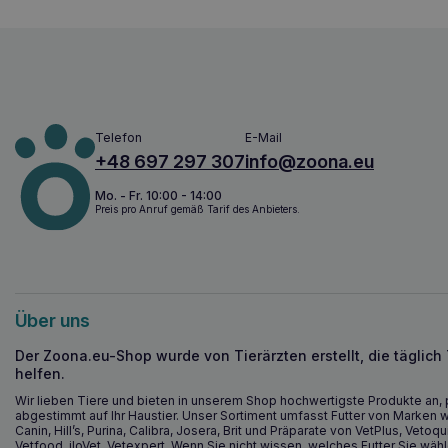
Telefon
E-Mail
+48 697 297 307
info@zoona.eu
Mo. - Fr. 10:00 - 14:00
Preis pro Anruf gemäß Tarif des Anbieters.
Über uns
Der Zoona.eu-Shop wurde von Tierärzten erstellt, die täglich
helfen.
Wir lieben Tiere und bieten in unserem Shop hochwertigste Produkte an, 
abgestimmt auf Ihr Haustier. Unser Sortiment umfasst Futter von Marken w
Canin, Hill’s, Purina, Calibra, Josera, Brit und Präparate von VetPlus, Vetoqu
Vetfood, iloVet, Vetexpert. Wenn Sie nicht wissen, welches Futter Sie wähl