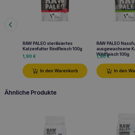
RAW PALEO sterilisiertes
RAW PALEO Nassfut
Katzenfutter Rindfleisch 100g
ausgewachsene K
Wildfleisch 100g
1,90
€
1,90
€
In den Warenkorb
In den W
Ähnliche Produkte