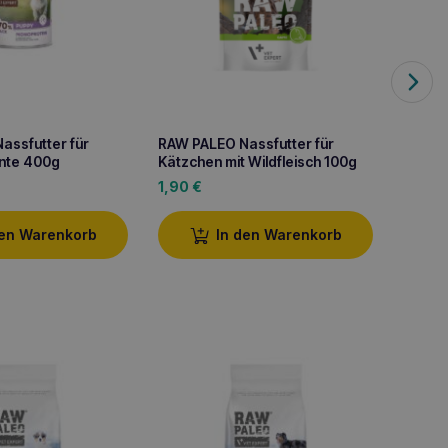
assfutter für
RAW PALEO Nassfutter für
RAW PA
Ente 400g
Kätzchen mit Wildfleisch 100g
Lachs 
1,90
€
13,70
den Warenkorb
In den Warenkorb