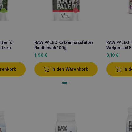
ter für
RAW PALEO Katzennassfutter
RAW PALEO N
atzen
Rindfleisch 100g
Welpen mit 
1,90
€
3,10
€
arenkorb
In den Warenkorb
In 