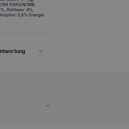
um DSM 10663/NCIMB
16%, Rohfaser: 4%,
hosphor: 0,8% Energie:
antwortung
kleiner Rassen