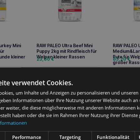
urkey Mini
RAW PALEO Ultra Beef Mini
RAW PALEO U
für
Puppy 2kg mit Rindfleisch für
Medium&Larg
nde kleiner
Welpen kleiner Rassen
Pute für Wel
23,60
€
83,20
€
großer Rass
sen
Weiterlesen
We
ite verwendet Cookies.
okies, um Inhalte und Anzeigen zu personalisieren und unseren
 geben Informationen über Ihre Nutzung unserer Website auch an
er weiter, die diese möglicherweise mit anderen Informationen k
ung
estellt haben oder die sie im Rahmen Ihrer Nutzung ihrer Dienst
nformationen
ult Beef ist ein Alleinfuttermittel für erwachsene Hunde (über 8 Mona
ht). Es ist hypoallergen und monoproteinhaltig, d.h. es enthält nur e
d eine abgestimmte Fettquelle (Rinderfett). Die Rezeptur ist frei vo
Performance
Targeting
Funktionalität