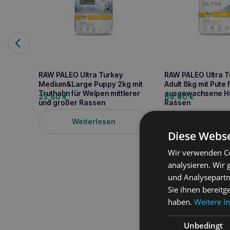
RAW PALEO Ultra Turkey
RAW PALEO Ultra T
Medium&Large Puppy 2kg mit
Adult 8kg mit Pute 
Truthahn für Welpen mittlerer
ausgewachsene Hu
23,60
€
69,80
€
und großer Rassen
Rassen
Weiterlesen
Weiterle
Diese Webse
Wir verwenden Co
analysieren. Wir
und Analysepartn
Produktbeschreib
Sie ihnen bereitg
haben.
Weitere I
Raw Paleo Ultra Mini Ad
(unter 8 kg Körpergewic
Proteinquelle (Rind) un
Unbedingt