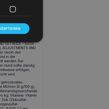
ber hinaus wurde das
ra, die Verdauung und
KZEPTIEREN
isches Eiweiß
fährlichen Allergenen,
ich Frischfleisch) und
ND GETREIDE – kurze
ONAL ADJUSTMENTS AND
er deckt den
ind in der
lt werden. Bei
er Hund sollte ständig
rittweise erfolgen,
cht wird.
, getrocknetes
ete Möhren (5 g/100 g),
, Mannanoligosaccharide
o kg: Vitamine: Vitamin
Zink (Zinksulfat-
ngansulfat-
02, 3b201) 1,7 mg,