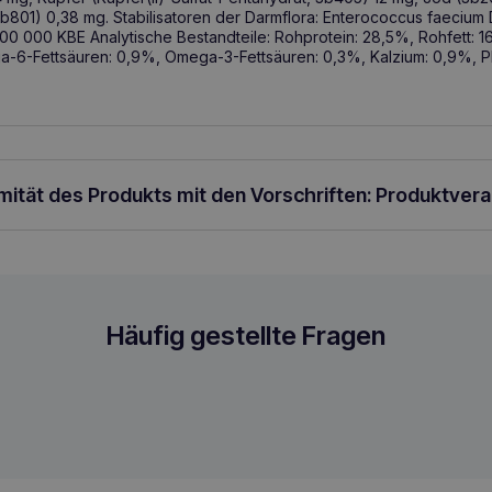
 3b801) 0,38 mg. Stabilisatoren der Darmflora: Enterococcus faeci
00 000 KBE Analytische Bestandteile: Rohprotein: 28,5%, Rohfett: 
-6-Fettsäuren: 0,9%, Omega-3-Fettsäuren: 0,3%, Kalzium: 0,9%, P
rmität des Produkts mit den Vorschriften: Produktver
it Rindfleisch für ausgewachsene Hunde 
Häufig gestellte Fragen