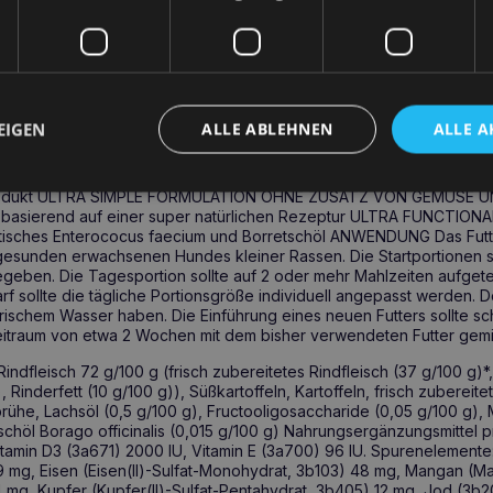
orretschöl, das die Gesundheit von Haut und Fell unterstützt. Darü
ikum Enterococcus faecium angereichert, das eine gesunde Darmflo
nterstützt.
ini Adult Rindfleisch:
WICKELT – die Rezeptur wurde von erfahrenen Tierärzten und
EIGEN
ALLE ABLEHNEN
ALLE A
haftlern entwickelt ULTRA FIT MONOPROTEIN – eine Quelle für tier
m Fett ULTRA SAFE HYPOALLERGISCH – die Rezeptur ist frei von ge
lten Zutaten ULTRA HIGH MEAT CONTENT – 72 g Fleisch (einschließl
Produkt ULTRA SIMPLE FORMULATION OHNE ZUSATZ VON GEMÜSE U
r basierend auf einer super natürlichen Rezeptur ULTRA FUNCTI
isches Enterococus faecium und Borretschöl ANWENDUNG Das Futt
gesunden erwachsenen Hundes kleiner Rassen. Die Startportionen s
geben. Die Tagesportion sollte auf 2 oder mehr Mahlzeiten aufgetei
 sollte die tägliche Portionsgröße individuell angepasst werden. D
ischem Wasser haben. Die Einführung eines neuen Futters sollte sch
itraum von etwa 2 Wochen mit dem bisher verwendeten Futter gemis
leisch 72 g/100 g (frisch zubereitetes Rindfleisch (37 g/100 g)*
, Rinderfett (10 g/100 g)), Süßkartoffeln, Kartoffeln, frisch zubereit
rühe, Lachsöl (0,5 g/100 g), Fructooligosaccharide (0,05 g/100 g)
schöl Borago officinalis (0,015 g/100 g) Nahrungsergänzungsmittel pr
tamin D3 (3a671) 2000 IU, Vitamin E (3a700) 96 IU. Spurenelemente: 
mg, Eisen (Eisen(II)-Sulfat-Monohydrat, 3b103) 48 mg, Mangan (Ma
mg, Kupfer (Kupfer(II)-Sulfat-Pentahydrat, 3b405) 12 mg, Jod (3b2