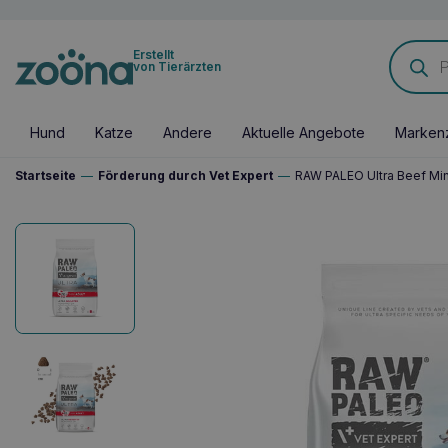
Products
Erstellt
search
von Tierärzten
Hund
Katze
Andere
Aktuelle Angebote
Marken
Startseite
—
Förderung durch Vet Expert
—
RAW PALEO Ultra Beef Min