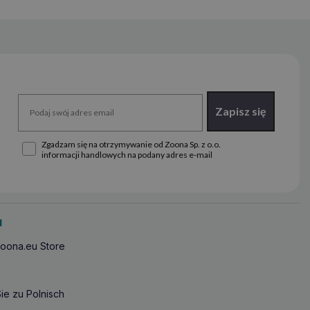
Zapisz się
Zgadzam się na otrzymywanie od Zoona Sp. z o.o.
informacji handlowych na podany adres e-mail
u
oona.eu Store
ie zu Polnisch