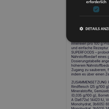
und enthält außerdem B
erforderlich
Futter mit dem Probiot
die Nährstoffaufnahme u
Warum Raw Paleo Ultra M
WISSENSCHAFTLICH ENT
DETAILS ANZ
Tierernährungswissensc
zusammen mit passende
basierend auf ausgewäh
Innereien pro 100 g 
und einfache Rezeptu
SUPERFOODS – probiot
Nährstoffbedarf eines 
Dosierungstabelle ange
höherem Nährstoffbedarf
Zugang zu sauberem, fr
indem es über einen Ze
ZUSAMMENSETZUNG: Rindf
Rindfleisch (25 g/100 g)
Mineralstoffe, Gemüseb
(0,035 g/100 g), Borret
A (3a672a) 14423 IU, Vi
Monohydrat, 3b605) 69 
Monohydrat, 3b503) 34 