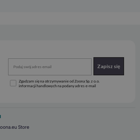
Zapisz się
Zgadzam się na otrzymywanie od Zoona Sp. z o.o.
informacji handlowych na podany adres e-mail
u
oona.eu Store