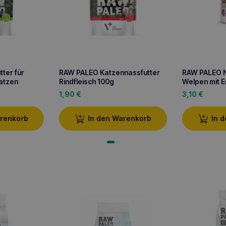
ter für
RAW PALEO Katzennassfutter
RAW PALEO N
atzen
Rindfleisch 100g
Welpen mit 
1,90
€
3,10
€
arenkorb
In den Warenkorb
In 