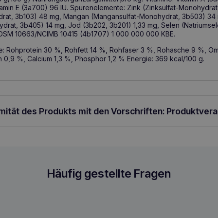
tamin E (3a700) 96 IU. Spurenelemente: Zink (Zinksulfat-Monohydra
ydrat, 3b103) 48 mg, Mangan (Mangansulfat-Monohydrat, 3b503) 34
hydrat, 3b405) 14 mg, Jod (3b202, 3b201) 1,33 mg, Selen (Natriumsel
DSM 10663/NCIMB 10415 (4b1707) 1 000 000 000 KBE.
le: Rohprotein 30 %, Rohfett 14 %, Rohfaser 3 %, Rohasche 9 %, Om
0,9 %, Calcium 1,3 %, Phosphor 1,2 % Energie: 369 kcal/100 g.
rmität des Produkts mit den Vorschriften: Produktver
uppy 10kg mit Pute für Welpen mittlere
Häufig gestellte Fragen