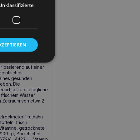
quelle (Truthahn) und
Unklassifizierte
 zugesetzt werden, ist
usatz von Borretschöl
s faecium verbessert
aufnahme.
KZEPTIEREN
gswissenschaftlern
 Fett ULTRA-SICHER
n Zutaten ULTRA HOHER
dukt ULTRA EINFACHE
basierend auf einer
biotisches
 eines gesunden
geben. Die
arf sollte die tägliche
, frischem Wasser
en Zeitraum von etwa 2
etrockneter Truthahn
offeln, frisch
 Vitamine, getrocknete
/100 g), Borretschöl
a672a) 14423 IU, Vitamin