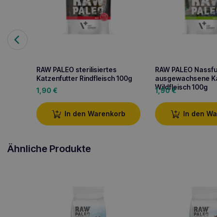
RAW PALEO sterilisiertes
RAW PALEO Nassfut
Katzenfutter Rindfleisch 100g
ausgewachsene K
Wildfleisch 100g
1,90
€
1,90
€
In den Warenkorb
In den W
Ähnliche Produkte