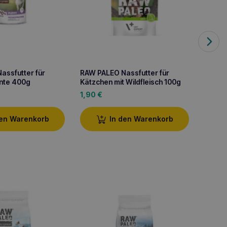
assfutter für
RAW PALEO Nassfutter für
RAW PA
Ente 400g
Kätzchen mit Wildfleisch 100g
Lachs 
1,90
€
13,70
den Warenkorb
In den Warenkorb