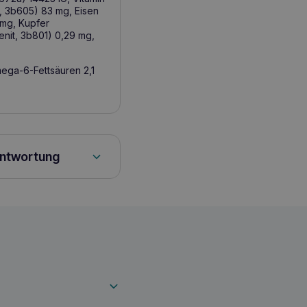
t, 3b605) 83 mg, Eisen
 mg, Kupfer
enit, 3b801) 0,29 mg,
ega-6-Fettsäuren 2,1
antwortung
r und großer Rassen