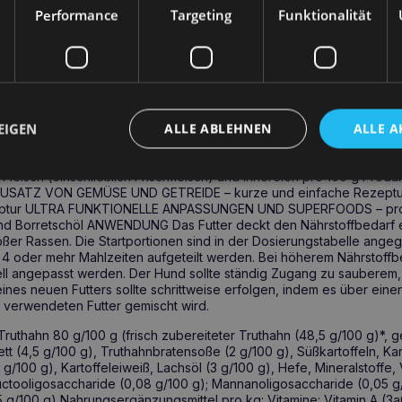
ter, das heißt, es basiert ausschließlich auf einer tierischen Protein
Performance
Targeting
Funktionalität
geeignete Fettquelle – Truthahnfett. Da keine Erbsen oder Getreide
e Wahl für Hunde mit einem empfindlichen Verdauungssystem. Der Z
heit von Haut und Fell, und das enthaltene Probiotikum Enterococcu
 Darmmikroflora und fördert eine gesunde Verdauung und Nährstoff
 Medium&Large Puppy Turkey :
EIGEN
ALLE ABLEHNEN
ALLE A
ICKELT – formuliert von erfahrenen Tierärzten und Tierernährun
PROTEINFREI – eine Quelle für tierisches Eiweiß mit passendem
el frei von gefährlichen Allergenen, basierend auf ausgewählte
leisch (einschließlich Frischfleisch) und Innereien pro 100 g Pro
ATZ VON GEMÜSE UND GETREIDE – kurze und einfache Rezeptur 
zeptur ULTRA FUNKTIONELLE ANPASSUNGEN UND SUPERFOODS – pro
nd Borretschöl ANWENDUNG Das Futter deckt den Nährstoffbedarf
oßer Rassen. Die Startportionen sind in der Dosierungstabelle ange
 4 oder mehr Mahlzeiten aufgeteilt werden. Bei höherem Nährstoffbed
ell angepasst werden. Der Hund sollte ständig Zugang zu sauberem
ines neuen Futters sollte schrittweise erfolgen, indem es über ein
 verwendeten Futter gemischt wird.
hahn 80 g/100 g (frisch zubereiteter Truthahn (48,5 g/100 g)*, g
tt (4,5 g/100 g), Truthahnbratensoße (2 g/100 g), Süßkartoffeln, Kart
g/100 g), Kartoffeleiweiß, Lachsöl (3 g/100 g), Hefe, Mineralstoffe,
ructooligosaccharide (0,08 g/100 g); Mannanoligosaccharide (0,05 g
15 g/100 g) Nahrungsergänzungsmittel pro kg: Vitamine: Vitamin A (3