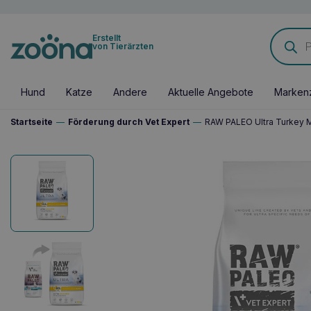
Products
Erstellt
search
von Tierärzten
Hund
Katze
Andere
Aktuelle Angebote
Marken
Startseite
—
Förderung durch Vet Expert
—
RAW PALEO Ultra Turkey M