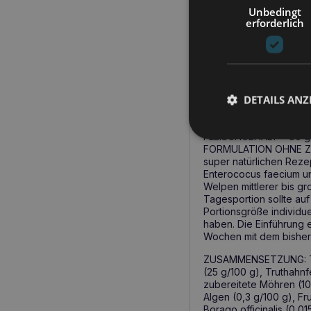
monoproteinhaltiges Fut
Unbedingt
enthält außerdem eine 
erforderlich
es eine ausgezeichnet
unterstützt die Gesund
das Gleichgewicht der
Warum Raw Paleo Ultra
DETAILS ANZ
WISSENSCHAFTLICH ENTW
ULTRA-FREUNDLICH MONO
HYPOALLERGISCH – Form
FLEISCHGEHALT – 80 g F
FORMULATION OHNE ZUS
super natürlichen Re
Enterococus faecium u
Welpen mittlerer bis gr
Tagesportion sollte auf
Portionsgröße individu
haben. Die Einführung e
Wochen mit dem bisher
ZUSAMMENSETZUNG: Trut
(25 g/100 g), Truthahnfe
zubereitete Möhren (10 
Algen (0,3 g/100 g), F
Borago officinalis (0,0