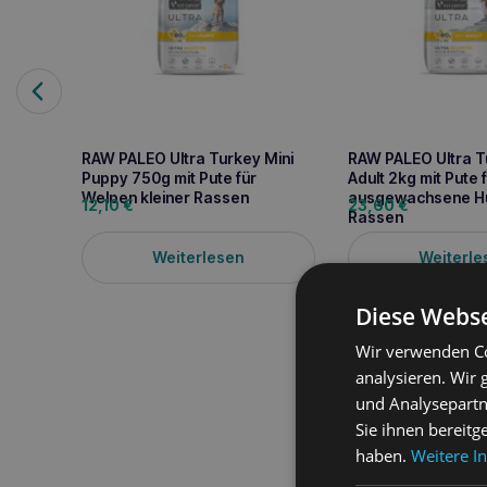
RAW PALEO Ultra Turkey Mini
RAW PALEO Ultra T
Puppy 750g mit Pute für
Adult 2kg mit Pute 
Welpen kleiner Rassen
ausgewachsene Hu
12,10
€
23,60
€
Rassen
Weiterlesen
Weiterle
Diese Webse
Wir verwenden Co
analysieren. Wir
Produktbeschreib
und Analysepartn
Sie ihnen bereitg
Raw Paleo Ultra Medium
großer Rassen (bis zu 
haben.
Weitere I
einem erwarteten Gewic