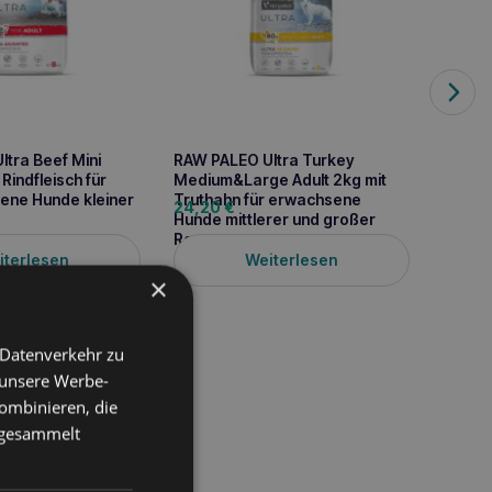
tra Beef Mini
RAW PALEO Ultra Turkey
RAW PA
 Rindfleisch für
Medium&Large Adult 2kg mit
Medium
ne Hunde kleiner
Truthahn für erwachsene
Rindfl
24,20
€
80,5
Hunde mittlerer und großer
Hunde 
Rassen
Rasse
iterlesen
Weiterlesen
×
 Datenverkehr zu
 unsere Werbe-
ombinieren, die
e gesammelt
 Hunde mittelgroßer und
für große Rassen) mit
n hypoallergenes und