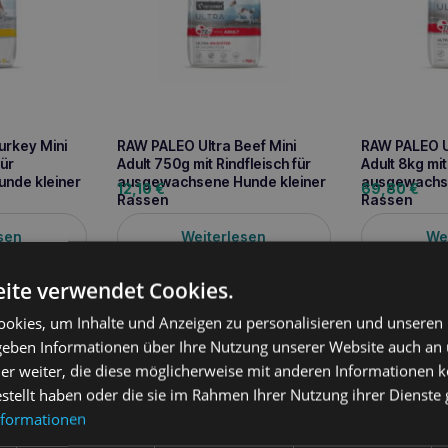
urkey Mini
RAW PALEO Ultra Beef Mini
RAW PALEO Ul
für
Adult 750g mit Rindfleisch für
Adult 8kg mit
nde kleiner
ausgewachsene Hunde kleiner
ausgewachse
12,10
€
69,80
€
Rassen
Rassen
sen
Weiterlesen
We
ite verwendet Cookies.
okies, um Inhalte und Anzeigen zu personalisieren und unseren
 geben Informationen über Ihre Nutzung unserer Website auch an
ung
er weiter, die diese möglicherweise mit anderen Informationen k
estellt haben oder die sie im Rahmen Ihrer Nutzung ihrer Dienst
&Large Puppy Turkey ist ein Alleinfuttermittel für heranwachsende
einem Alter von 12 Monaten für mittelgroße Rassen bzw. 15 Monaten 
nformationen
ht von mehr als 8 kg als erwachsener Hund. Es handelt sich um ei