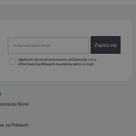
Zapisz się
Zgadzam się na otrzymywanie od Zoona Sp. z o.o.
informacji handlowych na podany adres e-mail
u
oona.eu Store
ie zu Polnisch