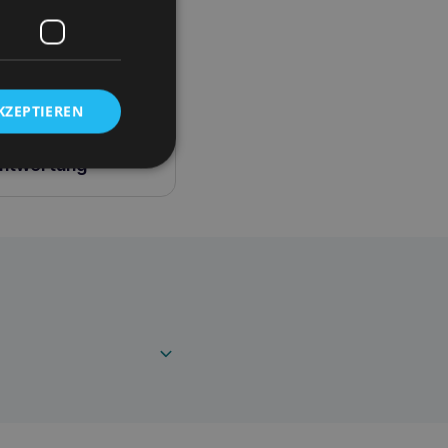
des Sofas: Kissen
Produkts können
KZEPTIEREN
antwortung