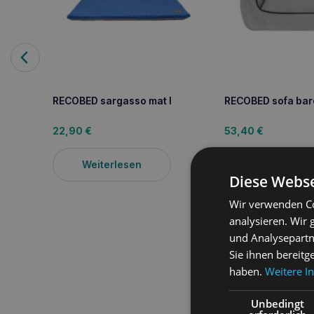
RECOBED sargasso mat l
RECOBED sofa bar
22,90
€
53,40
€
Weiterlesen
Weiterlesen
Diese Webse
Wir verwenden Co
analysieren. Wir
und Analysepartn
Produktbeschreib
Sie ihnen bereitg
haben.
Weitere I
BESCHREIBUNG: Das Filzs
sowie für alle Katzen.
Unbedingt
besteht aus 100% Baumw