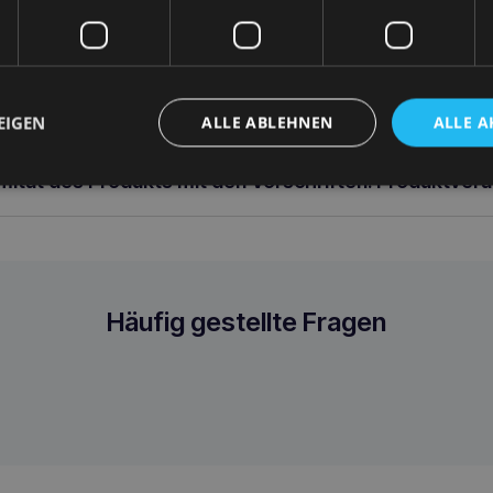
austieres haben soll.
t Langlebigkeit Komfort Eleganz Modernität Funktionalität Pflege 
d Filz – chemische Reinigung empfohlen HINWEIS: Die Farben des 
llen Computereinstellungen leicht vom Original abweichen.
EIGEN
ALLE ABLEHNEN
ALLE A
rmität des Produkts mit den Vorschriften: Produktver
Häufig gestellte Fragen