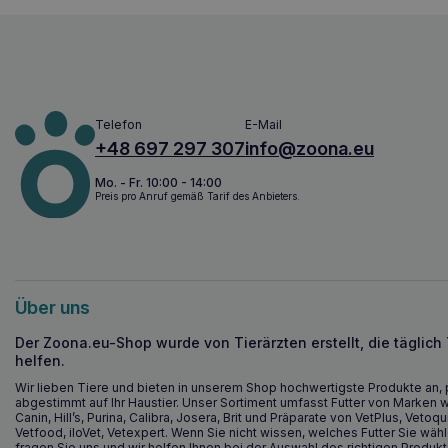
Telefon
E-Mail
+48 697 297 307
info@zoona.eu
Mo. - Fr. 10:00 - 14:00
Preis pro Anruf gemäß Tarif des Anbieters.
Über uns
Der Zoona.eu-Shop wurde von Tierärzten erstellt, die täglich
helfen.
Wir lieben Tiere und bieten in unserem Shop hochwertigste Produkte an, 
abgestimmt auf Ihr Haustier. Unser Sortiment umfasst Futter von Marken w
Canin, Hill’s, Purina, Calibra, Josera, Brit und Präparate von VetPlus, Vetoqu
Vetfood, iloVet, Vetexpert. Wenn Sie nicht wissen, welches Futter Sie wähl
fragen Sie uns und wir helfen Ihnen bei der Auswahl des richtigen Produkt