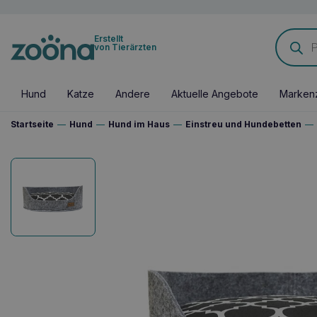
Products
Erstellt
search
von Tierärzten
Hund
Katze
Andere
Aktuelle Angebote
Marken
Startseite
—
Hund
—
Hund im Haus
—
Einstreu und Hundebetten
—