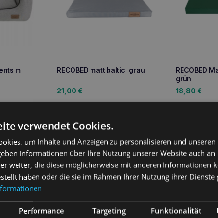
ents m
RECOBED matt baltic l grau
RECOBED Mat
grün
21,00
€
18,80
€
Weiterlesen
We
ite verwendet Cookies.
okies, um Inhalte und Anzeigen zu personalisieren und unseren
 geben Informationen über Ihre Nutzung unserer Website auch an
er weiter, die diese möglicherweise mit anderen Informationen k
ung
estellt haben oder die sie im Rahmen Ihrer Nutzung ihrer Dienst
nformationen
ofa mit karibischem Kissen ist ein einzigartiges Bett für kleine un
 Jedes von uns hergestellte Sofa wird von Hand aus hochwertigem Fi
Performance
Targeting
Funktionalität
olle. Im Sofa ist jedes Kissen austauschbar. Sie entscheiden, wel