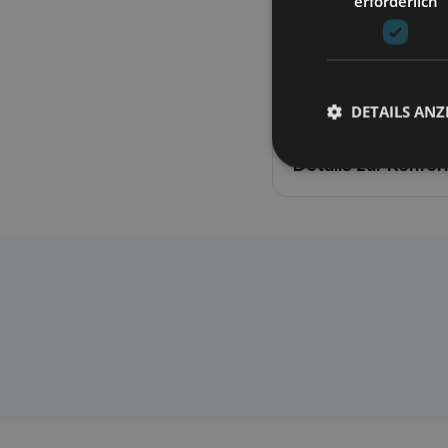
erforderlich
Muster das Bett Ihres H
FEATURES Bequemlichkei
waschen – max. 30 Gra
aufgrund der individue
DETAILS ANZ
Details zur Konfo
RECOBED Karibik-Kissen
5902802332400