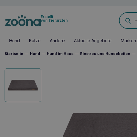
Products
Erstellt
search
von Tierärzten
Hund
Katze
Andere
Aktuelle Angebote
Marken
Startseite
—
Hund
—
Hund im Haus
—
Einstreu und Hundebetten
—