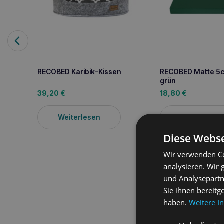
RECOBED Karibik-Kissen
RECOBED Matte 5cm
grün
39,20
€
18,80
€
Weiterlesen
Weiterle
Diese Webse
Wir verwenden Co
analysieren. Wir
Produktbeschreib
und Analysepartn
Sie ihnen bereitg
BESCHREIBUNG: Um den K
haben.
Weitere I
einzigartige Serie von
entwickelt und zahlrei