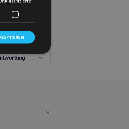
Unklassifizierte
ergestellt. Wir
urs zu machen. Siberian
d. Unauffällig
 in der Waschmaschine
d Haltbarkeit
KZEPTIEREN
antwortung