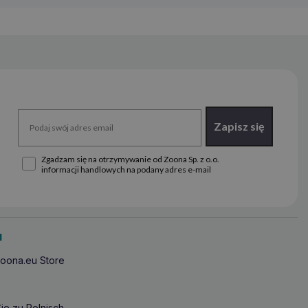
Zapisz się
Zgadzam się na otrzymywanie od Zoona Sp. z o.o.
informacji handlowych na podany adres e-mail
u
oona.eu Store
ie zu Polnisch