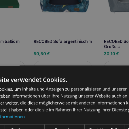
 baltic m
RECOBED Sofa argentinisch m
RECOBED So
Größe s
50,50
€
30,10
€
sen
Weiterlesen
We
ite verwendet Cookies.
okies, um Inhalte und Anzeigen zu personalisieren und unseren
 geben Informationen über Ihre Nutzung unserer Website auch an
ung
er weiter, die diese möglicherweise mit anderen Informationen k
estellt haben oder die sie im Rahmen Ihrer Nutzung ihrer Dienst
omfort und die Bequemlichkeit unserer Schützlinge zu gewährleis
nformationen
 Betten. Recobed Betten werden von Grund auf von Tierbesitzern u
chen Qualitätstests unterzogen. Wir verwenden die neuesten techn