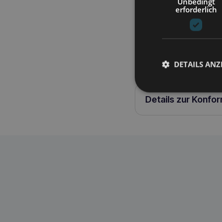
Unbedingt
die besten Materialien 
erforderlich
bemühen uns, die Kolle
ist eine Matte aus Pols
eingenähte Reißversch
gewaschen werden. MERK
Pflegeleicht Größe: L
DETAILS ANZ
Details zur Konfo
RECOBED Matte 5cm sibirisch l braun
555505