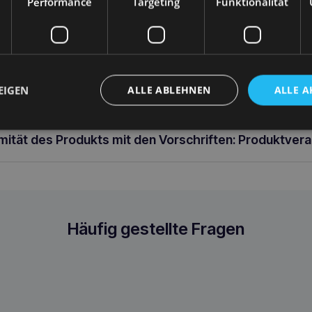
Performance
Targeting
Funktionalität
und Füllungen. Alle Produkte werden mit Liebe zum kleinsten Detail h
ktionen zu einer perfekten Ergänzung, einer Dekoration des Interie
terstoff. Das Material ist extrem strapazierfähig und schmutzabweisen
lüsse ermöglichen das Herausnehmen der Füllung. Der Bezug kann
MALE Funktionalität Komfort und Bequemlichkeit Hohe Qualität un
 80x62x5 cm
EIGEN
ALLE ABLEHNEN
ALLE A
rmität des Produkts mit den Vorschriften: Produktver
Häufig gestellte Fragen