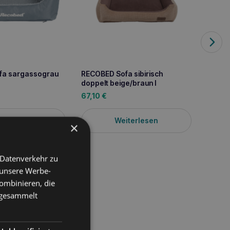
fa sargassograu
RECOBED Sofa sibirisch
RECOB
doppelt beige/braun l
grau
67,10
€
38,10
iterlesen
Weiterlesen
×
 Datenverkehr zu
 unsere Werbe-
ombinieren, die
e gesammelt
ten, schaffen wir eine
nd -liebhabern
ologischen Lösungen,