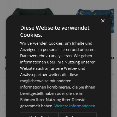
×
Diese Webseite verwendet
Cookies.
Wir verwenden Cookies, um Inhalte und
Anzeigen zu personalisieren und unseren
Datenverkehr zu analysieren. Wir geben
RECOBED Sofa velour plus l grün
RECOBED Sofa argentinisch
Informationen über Ihre Nutzung unserer
Website auch an unsere Werbe- und
69,50
€
50,50
€
Analysepartner weiter, die diese
möglicherweise mit anderen
Weiterlesen
Weiterlesen
Informationen kombinieren, die Sie ihnen
bereitgestellt haben oder die sie im
Rahmen Ihrer Nutzung ihrer Dienste
Produktbeschreibung
gesammelt haben.
Weitere Informationen
BESCHREIBUNG: Um den Komfort und die Bequemlichkeit
unserer Schützlinge zu gewährleisten, schaffen wir eine