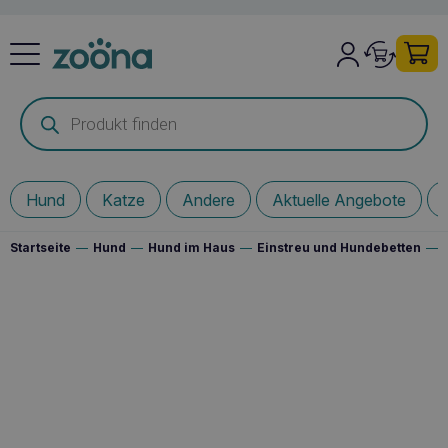
Products
search
Hund
Katze
Andere
Aktuelle Angebote
Startseite
—
Hund
—
Hund im Haus
—
Einstreu und Hundebetten
—