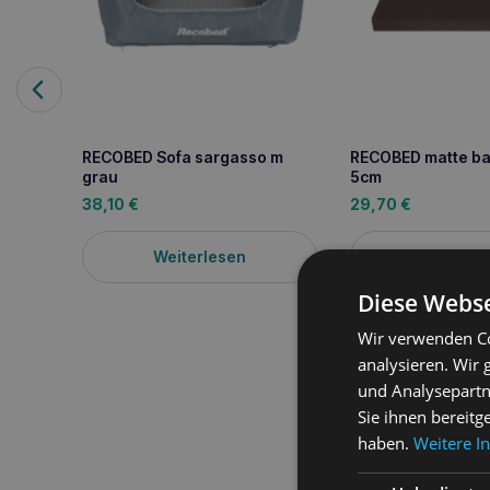
RECOBED Sofa sargasso m
RECOBED matte balt
grau
5cm
38,10
€
29,70
€
Weiterlesen
Weiterle
Diese Webse
Wir verwenden Co
analysieren. Wir
Produktbeschreib
und Analysepartn
Sie ihnen bereitg
BESCHREIBUNG: Um den K
haben.
Weitere I
einzigartige Serie von
entwickelt und zahlrei