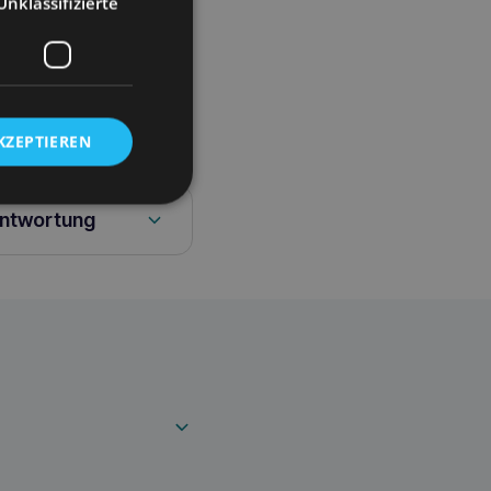
Unklassifizierte
rgestellt. Wir tun
ind. Baltic ist ein
fällig eingenähte
schmaschine gewaschen
lität und Haltbarkeit
KZEPTIEREN
antwortung