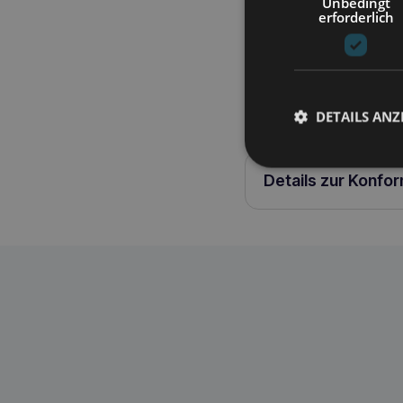
Unbedingt
die besten Materialien 
erforderlich
unser Bestes, damit die
Sofa aus Codura. Ein e
Reißverschlüsse ermög
werden. MERKMALE Einzi
Pflegeleicht Große Au
DETAILS ANZ
Details zur Konfo
RECOBED sofa baltic m schwarz
5902802330659