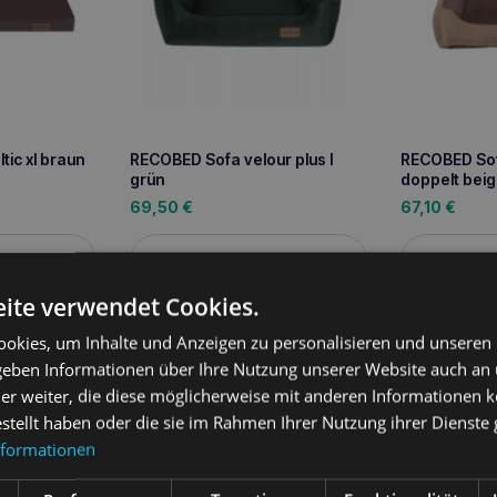
ic xl braun
RECOBED Sofa velour plus l
RECOBED Sof
grün
doppelt beig
69,50
€
67,10
€
sen
Weiterlesen
We
ite verwendet Cookies.
okies, um Inhalte und Anzeigen zu personalisieren und unseren
 geben Informationen über Ihre Nutzung unserer Website auch an
ung
er weiter, die diese möglicherweise mit anderen Informationen k
estellt haben oder die sie im Rahmen Ihrer Nutzung ihrer Dienst
omfort und die Bequemlichkeit unserer Schützlinge zu gewährleis
nformationen
 Betten. Recobed Betten werden von Grund auf von Tierbesitzern u
chen Qualitätstests unterzogen. Wir verwenden die neuesten techn