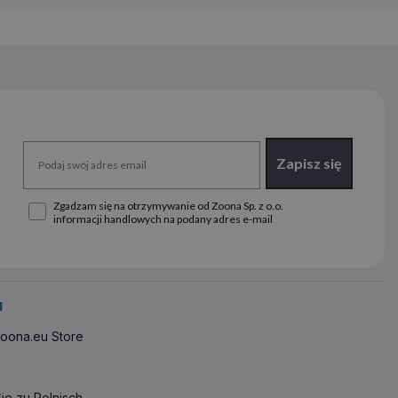
Zapisz się
Zgadzam się na otrzymywanie od Zoona Sp. z o.o.
informacji handlowych na podany adres e-mail
u
oona.eu Store
ie zu Polnisch