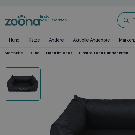
Products
Erstellt
search
von Tierärzten
Hund
Katze
Andere
Aktuelle Angebote
Marken
Startseite
—
Hund
—
Hund im Haus
—
Einstreu und Hundebetten
—