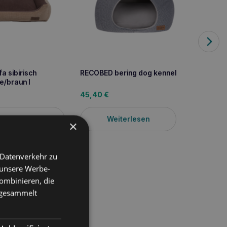
a sibirisch
RECOBED bering dog kennel
RECOB
e/braun l
45,40
€
39,2
iterlesen
Weiterlesen
×
 Datenverkehr zu
 unsere Werbe-
ombinieren, die
e gesammelt
ten, schaffen wir eine
nd -liebhabern
ologischen Lösungen,