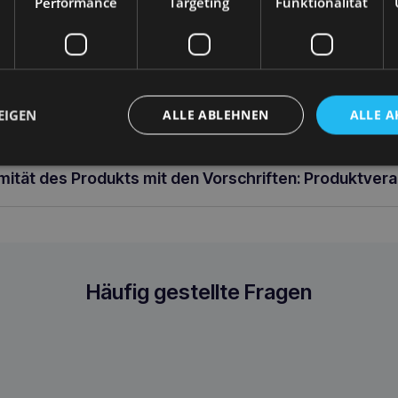
Performance
Targeting
Funktionalität
und Füllungen. Alle Produkte werden mit Liebe zum kleinsten Detail he
 Kollektionen eine perfekte Ergänzung und Dekoration des Interieurs s
xtrem strapazierfähiges und schmutzunempfindliches Material. Unauf
lichen das Herausnehmen der Füllung. Der Bezug kann in der Wa
gartiges Design Funktionalität Komfort und Bequemlichkeit Hohe Qua
swahl an Größen und Farben Größe M: 85x 65cm
EIGEN
ALLE ABLEHNEN
ALLE A
rmität des Produkts mit den Vorschriften: Produktver
Häufig gestellte Fragen