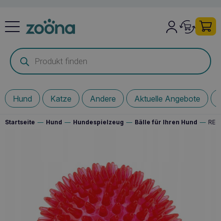
Products
search
Hund
Katze
Andere
Aktuelle Angebote
Startseite
—
Hund
—
Hundespielzeug
—
Bälle für Ihren Hund
—
RECO