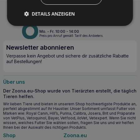
DETAILS ANZEIGEN
Telefon
E-Mail
+48 697 297 307
info@zoona.eu
Mo. - Fr. 10:00 - 14:00
Preis pro Anruf gemäß Tarif des Anbieters.
Newsletter abonnieren
Verpasse kein Angebot und sichere dir zusätzliche Rabatte
auf Bestellungen!
Über uns
Der Zoona.eu-Shop wurde von Tierärzten erstellt, die täglich
Tieren helfen.
Wir lieben Tiere und bieten in unserem Shop hochwertigste Produkte an,
perfekt abgestimmt auf Ihr Haustier. Unser Sortiment umfasst Futter von
Marken wie: Royal Canin, Hill’s, Purina, Calibra, Josera, Brit und Präparate
von VetPlus, Vetoquinol, Bayer, Vetfood, iloVet, Vetexpert. Wenn Sie nicht
wissen, welches Futter Sie wählen sollen, fragen Sie uns und wir helfen
Ihnen bei der Auswahl des richtigen Produkts.
Shop
Zoona.eu