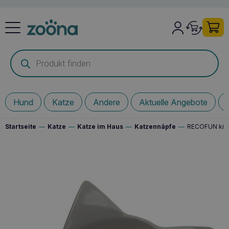
Products
search
Hund
Katze
Andere
Aktuelle Angebote
Startseite
—
Katze
—
Katze im Haus
—
Katzennäpfe
—
RECOFUN kitty