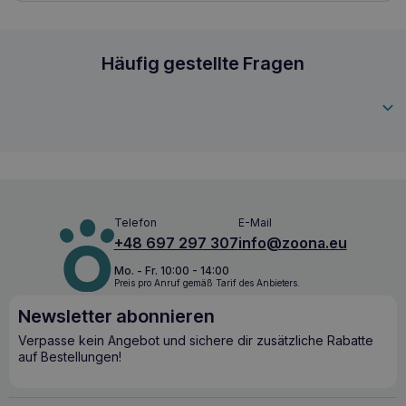
Ernährung. RECOSNACK kann auch eine großartige
Ergänzung für den täglichen Spaziergang oder die
Spielzeit sein, sowie eine Form der Belohnung beim Lernen.
RECOSNACK Lachs mit Reis 20g
Häufig gestellte Fragen
5902802335296
Telefon
E-Mail
+48 697 297 307
info@zoona.eu
Mo. - Fr. 10:00 - 14:00
Preis pro Anruf gemäß Tarif des Anbieters.
Newsletter abonnieren
Verpasse kein Angebot und sichere dir zusätzliche Rabatte
auf Bestellungen!