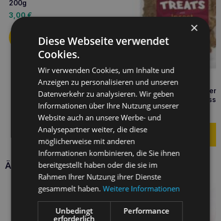
200g
3,00
€
×
Diese Webseite verwendet
Cookies.
Wir verwenden Cookies, um Inhalte und
Anzeigen zu personalisieren und unseren
RECOSNACK Leckerbissen 
Datenverkehr zu analysieren. Wir geben
Insekten 200g Leckerbisse
Informationen über Ihre Nutzung unserer
Insekten
4,30
€
Website auch an unsere Werbe- und
Analysepartner weiter, die diese
möglicherweise mit anderen
Informationen kombinieren, die Sie ihnen
bereitgestellt haben oder die sie im
Ähnliche Produkte
Rahmen Ihrer Nutzung ihrer Dienste
gesammelt haben.
Weitere Informationen
Unbedingt
Performance
erforderlich