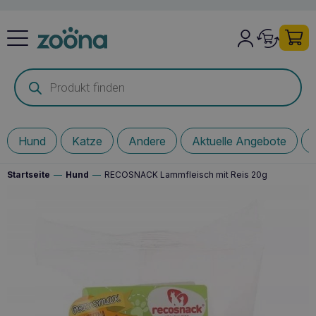
Products
search
Hund
Katze
Andere
Aktuelle Angebote
Startseite
—
Hund
—
RECOSNACK Lammfleisch mit Reis 20g