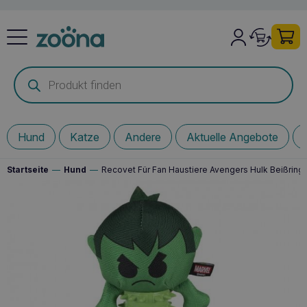
Products
search
Hund
Katze
Andere
Aktuelle Angebote
Startseite
—
Hund
—
Recovet Für Fan Haustiere Avengers Hulk Beißring