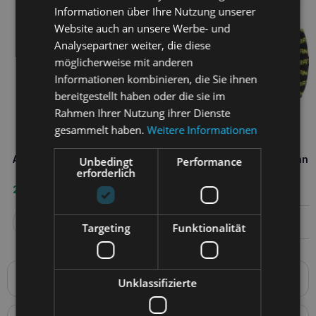
Informationen über Ihre Nutzung unserer
Website auch an unsere Werbe- und
Analysepartner weiter, die diese
möglicherweise mit anderen
Informationen kombinieren, die Sie ihnen
bereitgestellt haben oder die sie im
Rahmen Ihrer Nutzung ihrer Dienste
gesammelt haben.
Weitere Informationen
Avengers Thor Beißring
Für Fan Haustiere Batman S
Unbedingt
Performance
erforderlich
Schlepper 15 cm
28,50
€
8,60
€
Weiterlesen
Weiterlesen
Targeting
Funktionalität
Produktbeschreibung
Unklassifizierte
Offiziell lizenzierter Kausnack
aus der Marvel-Kollektion
Dieses fantastische Spielzeug in Form des Hulk wird Ihnen