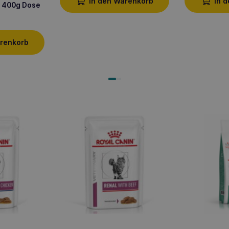
In den Warenkorb
In 
d 400g Dose
arenkorb