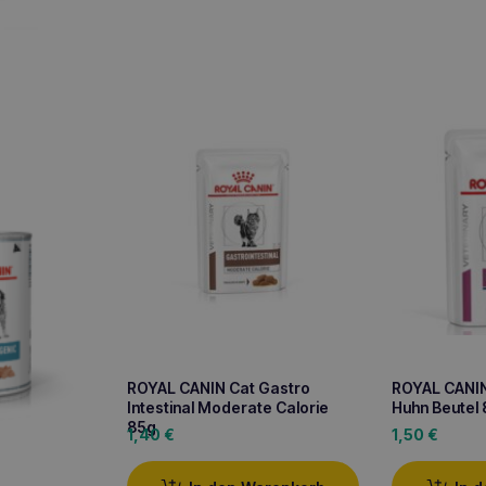
ROYAL CANIN Cat Gastro
ROYAL CANIN 
Intestinal Moderate Calorie
Huhn Beutel
85g
1,40
€
1,50
€
d