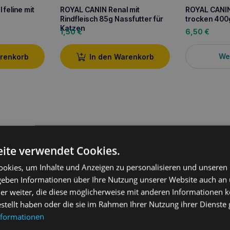
feline mit
ROYAL CANIN Renal mit
ROYAL CANIN
Rindfleisch 85g Nassfutter für
trocken 400
Katzen
1,50
€
6,50
€
We
arenkorb
In den Warenkorb
ite verwendet Cookies.
okies, um Inhalte und Anzeigen zu personalisieren und unseren
 geben Informationen über Ihre Nutzung unserer Website auch an
er weiter, die diese möglicherweise mit anderen Informationen k
ung
estellt haben oder die sie im Rahmen Ihrer Nutzung ihrer Dienst
nformationen
Adult 2kg
ist ein Spezialfutter für ausgewachsene
Bengalkatzen
,