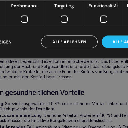
 angemessen unterstützt werden müssen. Dieses Futter wurde entwi
Performance
Targeting
Funktionalität
dheit von Haut und Fell sowie
einen athletischen Körperbau zu u
en
.
ROYAL CANIN Bengal Adult 2kg
enthält speziell ausgewählte Pr
räbiotika
zur Unterstützung des Gleichgewichts der Darmflora sowie
und Omega-3- und -6-Fettsäuren für eine gesunde Haut und ein sch
gal Adult 2kg – Das ideale Futter für Bengalka
EIGEN
ALLE ABLEHNEN
ALLE A
Adult 2kg
wurde entwickelt, um den für
Bengalkatzen
charakteris
. Ein hoher Anteil an Proteinen (40 %) und Fetten (18 %) unterstützt 
n aktiven Lebensstil dieser Katzen entscheidend ist. Das Futter en
stützung der Haut- und Fellgesundheit und fördert das reibungslose 
 entwickelte Krokette, die an die Form des Kiefers von Bengalkatzen
n und erhöht den Komfort beim Fressen.
n gesundheitlichen Vorteile
ng
: Speziell ausgewählte L.I.P.-Proteine mit hoher Verdaulichkeit und
Gleichgewichts der Darmflora.
perzusammensetzung
: Der hohe Anteil an Proteinen (40 %) und Fet
uskelmasse, die für aktive Bengalkatzen charakteristisch ist.
 glänzendes Fell
: Aminosäuren, Vitamine und Omega-3- und -6-Fet