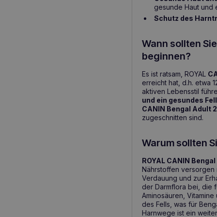
gesunde Haut und e
Schutz des Harnt
Wann sollten Si
beginnen?
Es ist ratsam, ROYAL
CA
erreicht hat, d.h. etw
aktiven Lebensstil füh
und ein gesundes Fel
CANIN Bengal Adult 
zugeschnitten sind.
Warum sollten S
ROYAL CANIN Bengal 
Nährstoffen versorgen m
Verdauung und zur Erh
der Darmflora bei, die
Aminosäuren, Vitamine 
des Fells, was für Beng
Harnwege ist ein weiter