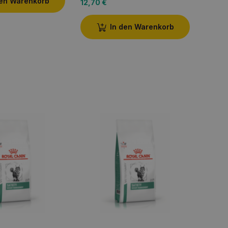
den Warenkorb
12,70
€
In den Warenkorb