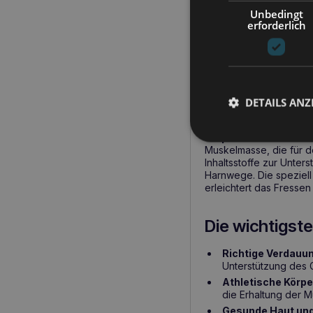
Ernährungsbedürfnisse
Unbedingt
erforderlich
Verdauung, die Gesun
Harnwege zu schütz
Verdaulichkeit (L.I.P.),
P
Aminosäuren, Vitamine 
ROYAL CANIN Ben
DETAILS ANZ
ROYAL CANIN Bengal 
Körperbau
zu erhalten
Muskelmasse, die für de
Inhaltsstoffe zur Unter
Harnwege. Die speziell
erleichtert das Fresse
Die wichtigste
Richtige Verdauu
Unterstützung des 
Athletische Kör
die Erhaltung der M
Gesunde Haut und