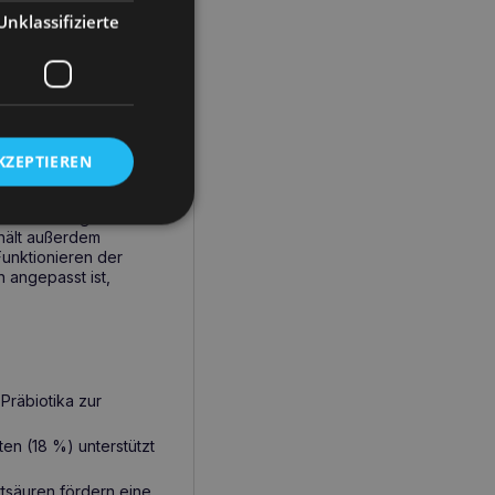
ckelt, um
eine gute
Unklassifizierte
nterstützen und
die
oteine mit höchster
 die richtigen
önes Fell.
tzen.
KZEPTIEREN
tischen
athletischen
die Erhaltung der
thält außerdem
Funktionieren der
 angepasst ist,
 Präbiotika zur
ten (18 %) unterstützt
tsäuren fördern eine