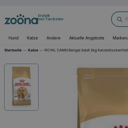
Products
Erstellt
search
von Tierärzten
Hund
Katze
Andere
Aktuelle Angebote
Marken
Startseite
—
Katze
—
ROYAL CANIN Bengal Adult 2kg Katzentrockenfutt