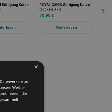
 Sättigung Katze
ROYAL CANIN Sättigung Katze
g
trocken 6 kg
70,90
€
iterlesen
Weiterlesen
×
 Datenverkehr zu
 unsere Werbe-
ombinieren, die
e gesammelt
 deren besondere