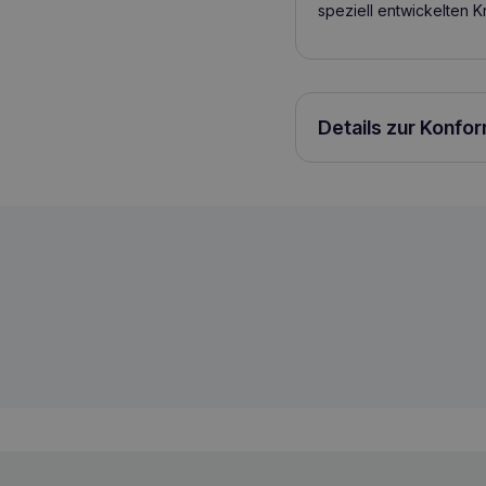
speziell entwickelten K
Details zur Konfo
ROYAL CANIN Bengal Adult 2kg Katzent