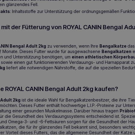
in glänzendes Fell.
rakts
: Inhaltsstoffe zur Unterstützung der ordnungsgemäßen Funktio
e mit der Fütterung von ROYAL CANIN Bengal Adu
NIN Bengal Adult 2kg
zu verwenden, wenn Ihre
Bengalkatze
das
a 12 Monate. Dieses Futter wurde für ausgewachsene
Bengalkatzen
e
ren und Unterstützung benötigen, um
einen athletischen Körperba
l
sowie einen gut funktionierenden Verdauungs- und Harnapparat zu
2kg
liefert alle notwendigen Nährstoffe, die auf die speziellen Bedü
ie ROYAL CANIN Bengal Adult 2kg kaufen?
Adult 2kg
ist die ideale Wahl für Bengalkatzenbesitzer, die ihre Tie
öchten. Dieses Futter enthält hochwertige L.I.P.-Proteine zur Unter
altung einer gesunden Muskelmasse. Darüber hinaus tragen
Präbio
 für die Gesundheit des Verdauungssystems entscheidend ist. Spezie
und Omega-3- und -6-Fettsäuren sorgen für die Gesundheit der Hau
alkatzen, die für ihr glänzendes Fell bekannt sind, besonders wichtig
er Vorteil dieses Futters, das die allgemeine Gesundheit der Katze u