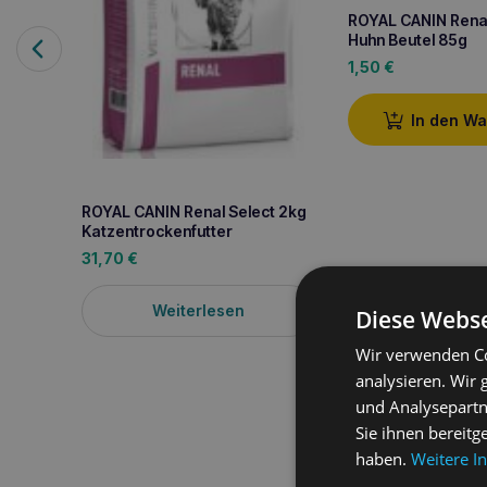
ROYAL CANIN Renal 
Huhn Beutel 85g
1,50
€
In den W
ROYAL CANIN Renal Select 2kg
Katzentrockenfutter
31,70
€
Weiterlesen
Diese Webse
Wir verwenden Co
analysieren. Wir
und Analysepartn
Produktbeschreib
Sie ihnen bereitg
haben.
Weitere I
ROYAL CANIN Bengal 