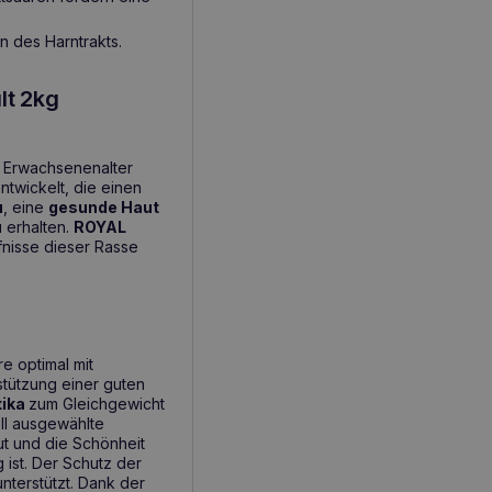
n des Harntrakts.
lt 2kg
 Erwachsenenalter
ntwickelt, die einen
u
, eine
gesunde Haut
 erhalten.
ROYAL
rfnisse dieser Rasse
re optimal mit
stützung einer guten
tika
zum Gleichgewicht
ll ausgewählte
t und die Schönheit
 ist. Der Schutz der
nterstützt. Dank der