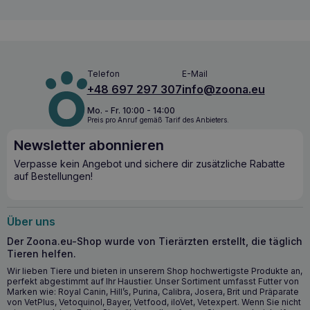
ROYAL CANIN Cat Sensitivity Control 400g –
Eliminationsdiät für empfindliche Katzen
ROYAL CANIN Cat Sensitivity Control 400g
wird bei
Verdacht auf
Nahrungsmittelallergien
oder
-
Telefon
E-Mail
unverträglichkeiten
sowie bei entzündlichen
+48 697 297 307
info@zoona.eu
Darmerkrankungen, Durchfall bei erwachsenen Katzen und
Jungtieren und als Ausschlussdiät empfohlen. Diese Diät
Mo. - Fr. 10:00 - 14:00
erfordert keine Übergangszeit und sollte während der
Preis pro Anruf gemäß Tarif des Anbieters.
gesamten Lebenszeit des Tieres verwendet werden. Die
Zusammensetzung des Futters, das Maniok, Fischmehl und
Newsletter abonnieren
hydrolysierte Geflügelleber enthält, gewährleistet eine
Verpasse kein Angebot und sichere dir zusätzliche Rabatte
hohe Verdaulichkeit und minimiert das Risiko von
auf Bestellungen!
Nahrungsmittelunverträglichkeiten. Darüber hinaus
unterstützt das Futter die Harnfunktion, was für die
allgemeine Gesundheit der Katze wichtig ist.
Über uns
Wichtigste gesundheitliche Vorteile
Der Zoona.eu-Shop wurde von Tierärzten erstellt, die täglich
Tieren helfen.
Reduziert das Risiko der Entwicklung von
Nahrungsmittelallergien aufgrund der begrenzten Anzahl
Wir lieben Tiere und bieten in unserem Shop hochwertigste Produkte an,
perfekt abgestimmt auf Ihr Haustier. Unser Sortiment umfasst Futter von
von Proteinquellen.
Marken wie: Royal Canin, Hill’s, Purina, Calibra, Josera, Brit und Präparate
Unterstützt die Gesundheit von Haut und
von VetPlus, Vetoquinol, Bayer, Vetfood, iloVet, Vetexpert. Wenn Sie nicht