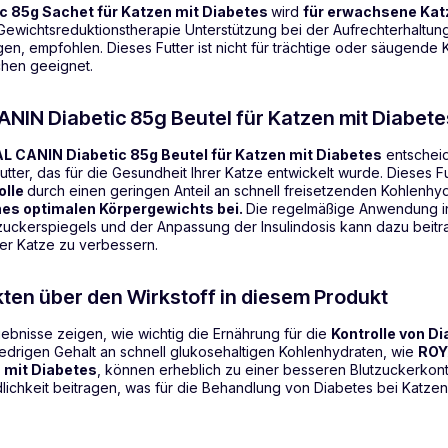
 85g Sachet für Katzen mit Diabetes
wird
für erwachsene Kat
 Gewichtsreduktionstherapie Unterstützung bei der Aufrechterhaltun
en, empfohlen. Dieses Futter ist nicht für trächtige oder säugende
hen geeignet.
IN Diabetic 85g Beutel für Katzen mit Diabet
L CANIN Diabetic 85g Beutel für Katzen mit Diabetes
entscheid
Futter, das für die Gesundheit Ihrer Katze entwickelt wurde. Dieses F
olle
durch einen geringen Anteil an schnell freisetzenden Kohlenh
ines optimalen Körpergewichts bei.
Die regelmäßige Anwendung in
uckerspiegels und der Anpassung der Insulindosis kann dazu beitr
er Katze zu verbessern.
kten über den Wirkstoff in diesem Produkt
bnisse zeigen, wie wichtig die Ernährung für die
Kontrolle von D
niedrigen Gehalt an schnell glukosehaltigen Kohlenhydraten, wie
ROY
n mit Diabetes
, können erheblich zu einer besseren Blutzuckerkont
dlichkeit beitragen, was für die Behandlung von Diabetes bei Katz