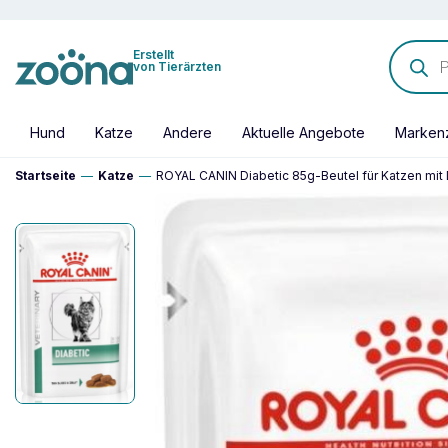
Products
Erstellt
search
von Tierärzten
Hund
Katze
Andere
Aktuelle Angebote
Marken
Startseite
—
Katze
—
ROYAL CANIN Diabetic 85g-Beutel für Katzen mit