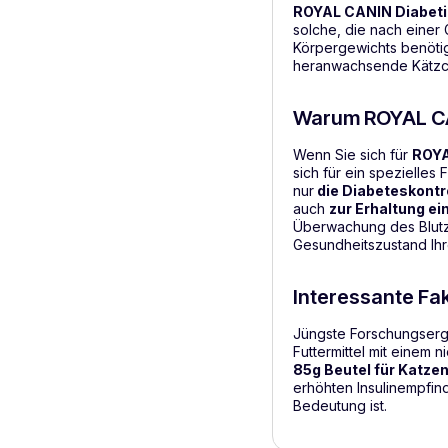
ROYAL CANIN Diabetic
solche, die nach einer
Körpergewichts benötig
heranwachsende Kätzc
Warum ROYAL CAN
Wenn Sie sich für
ROYA
sich für ein spezielles 
nur
die Diabeteskontr
auch
zur Erhaltung e
Überwachung des Blutz
Gesundheitszustand Ihr
Interessante Fa
Jüngste Forschungserge
Futtermittel mit einem 
85g Beutel für Katze
erhöhten Insulinempfin
Bedeutung ist.