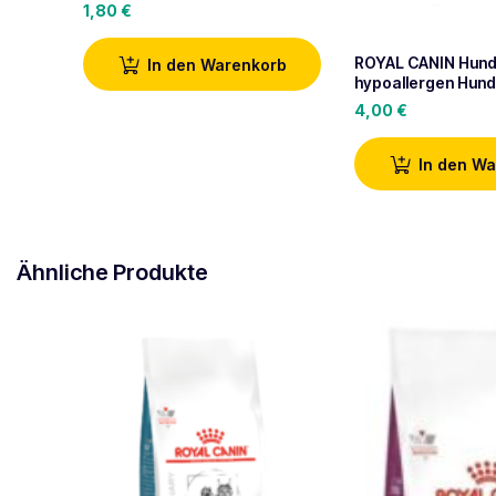
1,80
€
ROYAL CANIN Hun
In den Warenkorb
hypoallergen Hun
4,00
€
In den W
Ähnliche Produkte