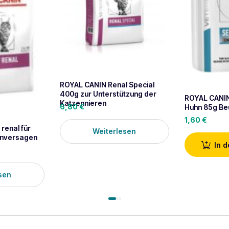
ROYAL CANIN Renal Special
400g zur Unterstützung der
ROYAL CANIN 
Katzennieren
6,80
€
Huhn 85g Be
1,60
€
renal für
Weiterlesen
enversagen
In 
sen