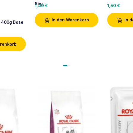
85g
1,40
€
1,50
€
d
In den Warenkorb
In 
d 400g Dose
arenkorb