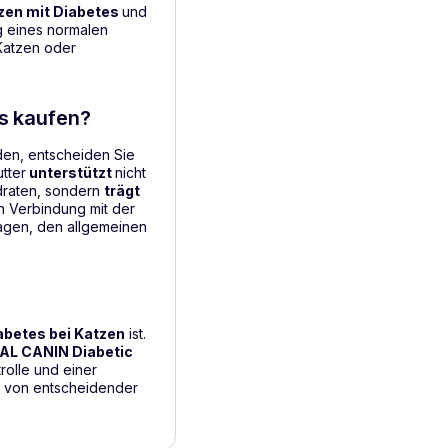
zen mit Diabetes
und
g eines normalen
 Katzen oder
es kaufen?
en, entscheiden Sie
utter
unterstützt
nicht
ydraten, sondern
trägt
 Verbindung mit der
agen, den allgemeinen
iabetes bei Katzen
ist.
AL CANIN Diabetic
rolle und einer
en von entscheidender