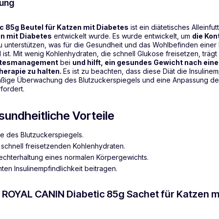
ung
 85g Beutel für Katzen mit Diabetes
ist ein diätetisches Alleinfut
n mit Diabetes
entwickelt wurde. Es wurde entwickelt, um
die Kon
 unterstützen, was für die Gesundheit und das Wohlbefinden einer 
ist. Mit wenig Kohlenhydraten, die schnell Glukose freisetzen, träg
etesmanagement
bei
und hilft, ein gesundes Gewicht nach eine
erapie zu halten.
Es ist zu beachten, dass diese Diät die Insuline
ßige Überwachung des Blutzuckerspiegels und eine Anpassung der 
rfordert.
sundheitliche Vorteile
lle des Blutzuckerspiegels.
 schnell freisetzenden Kohlenhydraten.
rechterhaltung eines normalen Körpergewichts.
ten Insulinempfindlichkeit beitragen.
e ROYAL CANIN Diabetic 85g Sachet für Katzen m