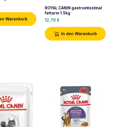
1,40
€
ROYAL CANIN gastrointestinal
fettarm 1.5kg
den Warenkorb
12,70
€
In den Warenkorb