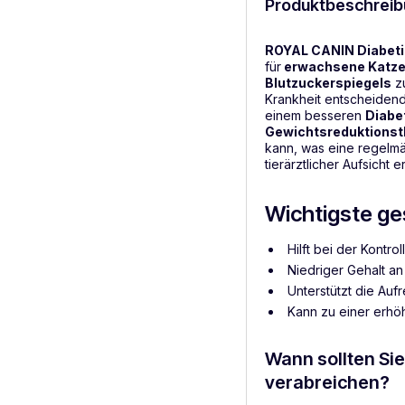
Produktbeschreib
ROYAL CANIN Diabetic
für
erwachsene Katze
Blutzuckerspiegels
zu
Krankheit entscheidend 
einem besseren
Diab
Gewichtsreduktionsth
kann, was eine regelmä
tierärztlicher Aufsicht e
Wichtigste ge
Hilft bei der Kontro
Niedriger Gehalt an
Unterstützt die Auf
Kann zu einer erhöh
Wann sollten Si
verabreichen?