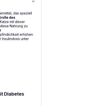
termittel, das speziell
trolle des
Katze mit dieser
t diese Nahrung zu
r
mpfindlichkeit erhöhen
Insulindosis unter
it Diabetes