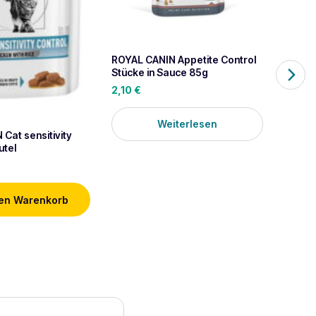
ROYAL CANIN Appetite Control
Stücke in Sauce 85g
2,10
€
ROYAL 
Weiterlesen
Contro
Cat sensitivity
Katzen
7,50
€
utel
den Warenkorb