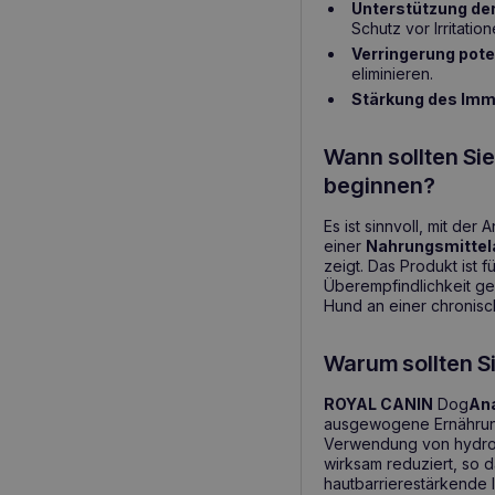
Unterstützung de
Schutz vor Irritation
Verringerung pote
eliminieren.
Stärkung des Im
Wann sollten Si
beginnen?
Es ist sinnvoll, mit de
einer
Nahrungsmittela
zeigt. Das Produkt ist
Überempfindlichkeit ge
Hund an einer chronisc
Warum sollten S
ROYAL CANIN
Dog
Ana
ausgewogene Ernährun
Verwendung von hydrol
wirksam reduziert, so d
hautbarrierestärkende 