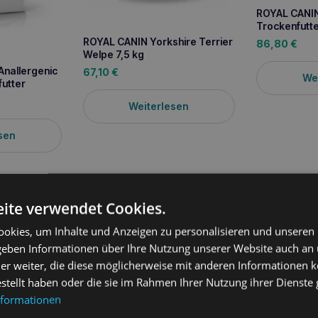
ROYAL CANIN
Trockenfutte
ROYAL CANIN Yorkshire Terrier
86,80
€
Welpe 7,5 kg
nallergenic
67,10
€
We
utter
Weiterlesen
sen
ite verwendet Cookies.
okies, um Inhalte und Anzeigen zu personalisieren und unseren
 geben Informationen über Ihre Nutzung unserer Website auch an
er weiter, die diese möglicherweise mit anderen Informationen k
ung
estellt haben oder die sie im Rahmen Ihrer Nutzung ihrer Dienst
nformationen
llergenic
ist ein diätetisches Spezialfutter für ausgewachsene Hu