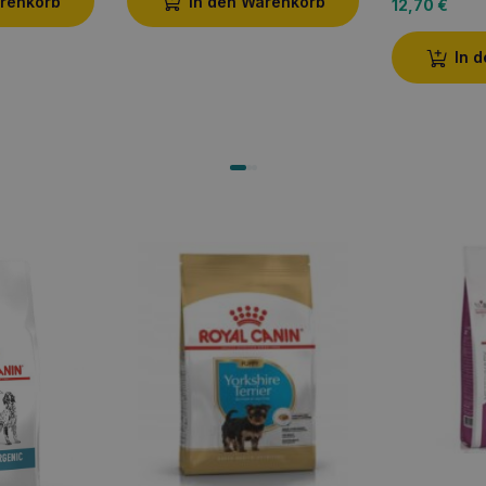
arenkorb
In den Warenkorb
12,70
€
In 