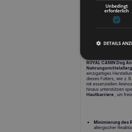
Nahrungsmittelunver
Unbedingt
Gesundheit der Haut
erforderlich
wichtig ist. Das Futter
dermatologischen Symp
hydrolysierte Protein i
sicher für Hunde mit e
DETAILS ANZ
ROYAL CANIN Dog
der Haut
ROYAL CANIN Dog Ana
Nahrungsmittelallerg
einzigartiges Herstellu
dieses Futters, wie z. 
mit essenziellen Amino
hinaus unterstützen spe
Hautbarriere
, um fre
Minimierung des R
allergischer Reakti