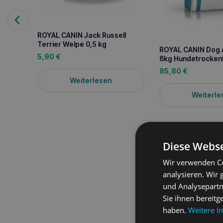
ROYAL CANIN Jack Russell
Terrier Welpe 0,5 kg
ROYAL CANIN Dog A
5,90
€
8kg Hundetrockenf
85,80
€
Weiterlesen
Weiterle
Diese Webse
Wir verwenden Co
analysieren. Wir
und Analysepartn
Produktbeschreib
Sie ihnen bereitg
haben.
Weitere I
ROYAL CANIN Dog Ana