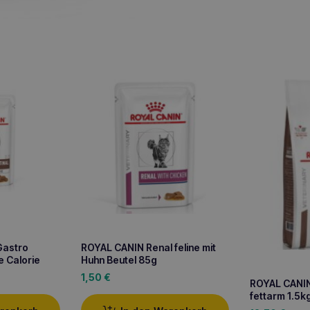
Gastro
ROYAL CANIN Renal feline mit
e Calorie
Huhn Beutel 85g
1,50
€
ROYAL CANIN 
fettarm 1.5k