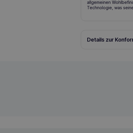
allgemeinen Wohlbefind
Technologie, was seine
Details zur Konfo
ROYAL CANIN Dog Anallergenic 1,5 kg T
3182550940528