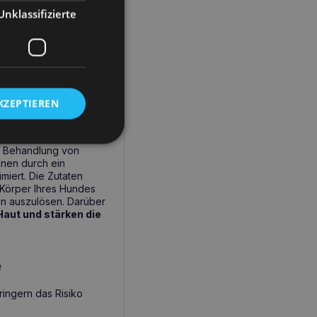
unterstützt die
Unklassifizierte
cher Haut besonders
eal für Haustiere mit
lergien. Das
tionen bei und macht es
KZEPTIEREN
Unterstützung
en Behandlung von
genen durch ein
miert. Die Zutaten
n Körper Ihres Hundes
en auszulösen. Darüber
Haut und stärken die
e
ringern das Risiko