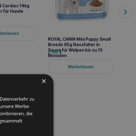
 Cardiac 14kg
r für Hunde
ROYAL
iterlesen
Small 
ROYAL CANIN Mini Puppy Small
13,10
Breeds 85g Nassfutter in
Sauce für Welpen bis zu 10
2,60
€
Monaten
Weiterlesen
×
 Datenverkehr zu
 unsere Werbe-
ombinieren, die
e gesammelt
nde, das das Risiko von