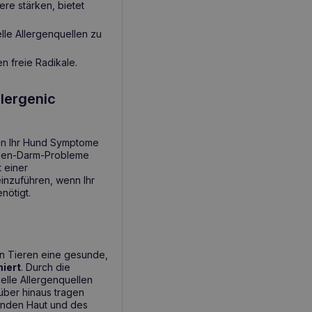
ere stärken, bietet
lle Allergenquellen zu
n freie Radikale.
lergenic
n Ihr Hund Symptome
agen-Darm-Probleme
 einer
inzuführen, wenn Ihr
nötigt.
en Tieren eine gesunde,
miert
. Durch die
lle Allergenquellen
rüber hinaus tragen
sunden Haut und des