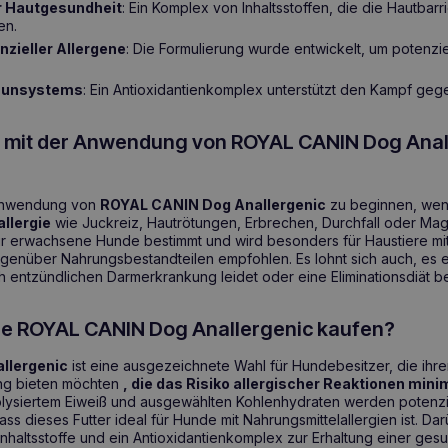
r Hautgesundheit
: Ein Komplex von Inhaltsstoffen, die die Hautbarri
en.
nzieller Allergene
: Die Formulierung wurde entwickelt, um potenzie
munsystems
: Ein Antioxidantienkomplex unterstützt den Kampf gege
e mit der Anwendung von ROYAL CANIN Dog Anal
r Anwendung von
ROYAL CANIN Dog Anallergenic
zu beginnen, wen
llergie
wie Juckreiz, Hautrötungen, Erbrechen, Durchfall oder M
 für erwachsene Hunde bestimmt und wird besonders für Haustiere mit
genüber Nahrungsbestandteilen empfohlen. Es lohnt sich auch, es e
h entzündlichen Darmerkrankung leidet oder eine Eliminationsdiät be
ie ROYAL CANIN Dog Anallergenic kaufen?
llergenic
ist eine ausgezeichnete Wahl für Hundebesitzer, die ihr
g bieten möchten
, die das Risiko allergischer Reaktionen mini
ysiertem Eiweiß und ausgewählten Kohlenhydraten werden potenzie
ass dieses Futter ideal für Hunde mit Nahrungsmittelallergien ist. Da
Inhaltsstoffe und ein Antioxidantienkomplex zur Erhaltung einer ge