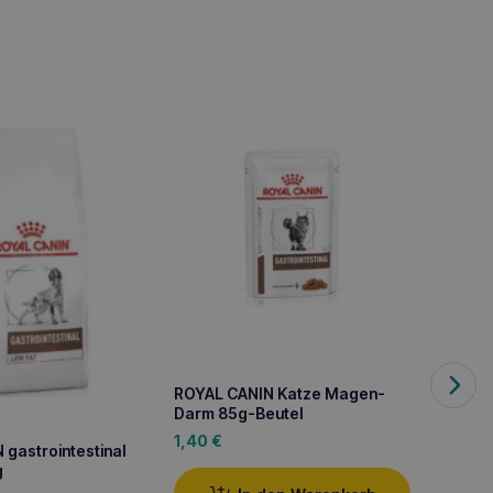
ROYAL CANIN Katze Magen-
ROYAL 
Darm 85g-Beutel
Rindfl
Katze
1,40
€
1,50
€
gastrointestinal
g