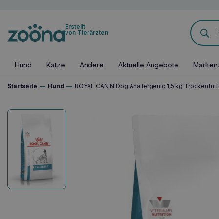
Products
Erstellt
search
von Tierärzten
Hund
Katze
Andere
Aktuelle Angebote
Marken
Startseite
—
Hund
—
ROYAL CANIN Dog Anallergenic 1,5 kg Trockenfutt