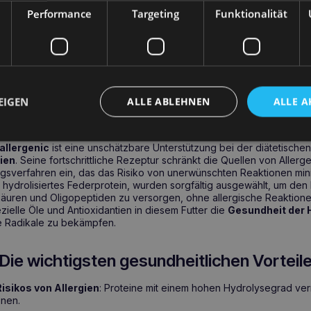
träglichkeiten
und
-allergien
minimiert. Die einzigartige Rezeptur
Performance
Targeting
Funktionalität
und stärkt die natürliche Hautbarriere, was für Hunde mit empfindli
 enthält ausgewählte Protein- und Kohlenhydratquellen und ist daher id
tomen oder Magen-Darm-Problemen aufgrund von Nahrungsmittelal
n diesem Futter trägt zur Verringerung des Risikos allergischer Reak
iner Überempfindlichkeit gegenüber verschiedenen Nährstoffen.
EIGEN
ALLE ABLEHNEN
ALLE A
 Anallergenic – Gesundheitliche Vorteile und 
llergenic
ist eine unschätzbare Unterstützung bei der diätetisch
ien
. Seine fortschrittliche Rezeptur schränkt die Quellen von Aller
ngsverfahren ein, das das Risiko von unerwünschten Reaktionen mini
B. hydrolisiertes Federprotein, wurden sorgfältig ausgewählt, um de
säuren und Oligopeptiden zu versorgen, ohne allergische Reaktion
zielle Öle und Antioxidantien in diesem Futter die
Gesundheit der 
ie Radikale zu bekämpfen.
Die wichtigsten gesundheitlichen Vorteil
isikos von Allergien
: Proteine mit einem hohen Hydrolysegrad ver
onen.