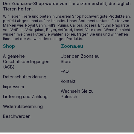
Hundes
Der Zoona.eu-Shop wurde von Tierärzten erstellt, die täglich
Tieren helfen.
Bietet eine optimal ausgewogene Ernährung durch eine
Kombination aus Kroketten und Pastete
Wir lieben Tiere und bieten in unserem Shop hochwertigste Produkte an,
perfekt abgestimmt auf Ihr Haustier. Unser Sortiment umfasst Futter von
Marken wie: Royal Canin, Hill’s, Purina, Calibra, Josera, Brit und Präparate
Ab wann sollten Sie ROYAL CANIN Exigent
von VetPlus, Vetoquinol, Bayer, Vetfood, iloVet, Vetexpert. Wenn Sie nicht
wissen, welches Futter Sie wählen sollen, fragen Sie uns und wir helfen
verwenden?
Ihnen bei der Auswahl des richtigen Produkts.
Shop
Zoona.eu
ROYAL CANIN Exigent
lohnt sich, wenn Ihr Hund ein
wählerischer Esser
ist und herkömmliches Futter ablehnt.
Allgemeine
Über den Zoona.eu
Das Produkt ist für Hunde mit einem Gewicht von bis zu 10
Geschäftsbedingungen
Store
kg geeignet, unabhängig von ihrem Alter. Es ist ideal für
(AGB)
Hunde, die das Futter anhand von Geruch, Textur und
FAQ
Stückchengröße beurteilen und sich weigern, ganze
Datenschutzerklärung
Mahlzeiten zu fressen.
Kontakt
Impressum
Wechseln Sie zu
Warum ROYAL CANIN Exigent kaufen?
Lieferung und Zahlung
Polnisch
Das Futter wurde speziell für die wählerischsten Hunde
Widerrufsbelehrung
entwickelt. Die hohe Schmackhaftigkeit sorgt dafür, dass
Hunde es gerne fressen, selbst wenn sie zuvor andere
Beschwerden
Nahrungsmittel verweigert haben. Dieses Futter liefert alle
notwendigen Nährstoffe, um die Gesundheit und das
Wohlbefinden Ihres Tieres zu gewährleisten. Die