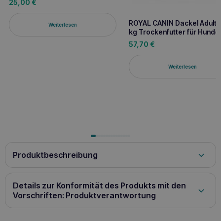
25,00
€
ROYAL CANIN Dackel Adult 7
Weiterlesen
kg Trockenfutter für Hunde
57,70
€
Weiterlesen
Produktbeschreibung
ROYAL CANIN Exigent
ist ein einzigartiges Produkt, das für
wählerische Hunde
entwickelt wurde, die herkömmliches
Details zur Konformität des Produkts mit den
Futter nicht fressen. Dank seiner hohen Schmackhaftigkeit
befriedigt dieses Futter die Bedürfnisse selbst der
Vorschriften: Produktverantwortung
wählerischsten Haustiere
. Es enthält sorgfältig
ausgewählte Nährstoffe, um die Gesundheit und das