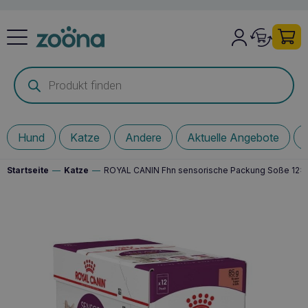
Products
search
Hund
Katze
Andere
Aktuelle Angebote
Startseite
—
Katze
—
ROYAL CANIN Fhn sensorische Packung Soße 12x