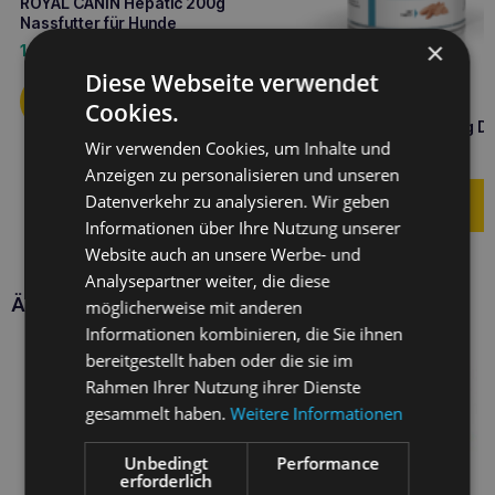
ROYAL CANIN Hepatic 200g
Nassfutter für Hunde
×
1,80
€
Diese Webseite verwendet
Cookies.
ROYAL CANIN Hund
hypoallergen Hund 400g D
Wir verwenden Cookies, um Inhalte und
4,00
€
Anzeigen zu personalisieren und unseren
Datenverkehr zu analysieren. Wir geben
Informationen über Ihre Nutzung unserer
Website auch an unsere Werbe- und
Analysepartner weiter, die diese
Ähnliche Produkte
möglicherweise mit anderen
Informationen kombinieren, die Sie ihnen
bereitgestellt haben oder die sie im
Rahmen Ihrer Nutzung ihrer Dienste
gesammelt haben.
Weitere Informationen
Unbedingt
Performance
erforderlich