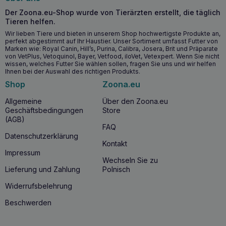
Katzen verlassen sich bei der Auswahl ihrer Nahrung auf
Der Zoona.eu-Shop wurde von Tierärzten erstellt, die täglich
ihre Sinne. Die Gesundheit und das Wohlbefinden einer
Tieren helfen.
Katze werden verbessert, wenn ihre Ernährung ihren
Wir lieben Tiere und bieten in unserem Shop hochwertigste Produkte an,
Geruchs-, Tast- und Geschmackssinn anregt und
perfekt abgestimmt auf Ihr Haustier. Unser Sortiment umfasst Futter von
gleichzeitig ihre spezifischen Ernährungsbedürfnisse
Marken wie: Royal Canin, Hill’s, Purina, Calibra, Josera, Brit und Präparate
unterstützt.
von VetPlus, Vetoquinol, Bayer, Vetfood, iloVet, Vetexpert. Wenn Sie nicht
wissen, welches Futter Sie wählen sollen, fragen Sie uns und wir helfen
ROYAL CANIN Fhn Sensory Pack Gravy 12x85g enthält alle
Ihnen bei der Auswahl des richtigen Produkts.
drei Rezepturen des ROYAL CANIN® Sensory-Sortiments –
Shop
Zoona.eu
Geruch, Geschmack und Gefühl. Jedes Produkt wird in
Form von Bröckchen in Soße geliefert und bietet Ihrer
Allgemeine
Über den Zoona.eu
Katze ein reichhaltiges, abwechslungsreiches und
Geschäftsbedingungen
Store
nährstoffreiches Futtererlebnis für optimale
(AGB)
Schmackhaftigkeit bei den Mahlzeiten.
FAQ
ROYAL CANIN® Sensory Smell
– ein Futter, das speziell
Datenschutzerklärung
Kontakt
zur intensiven Stimulierung des Geruchssinns entwickelt
Impressum
wurde
Wechseln Sie zu
ROYAL CANIN® Sensory Taste
– eine Nahrung, die
Lieferung und Zahlung
Polnisch
speziell zur intensiven Stimulierung des
Geschmacksempfindens entwickelt wurde
Widerrufsbelehrung
ROYAL CANIN® Sensory Feel
– ein Futter, das speziell zur
Beschwerden
intensiven Anregung der Sinneswahrnehmungen bei Katzen
entwickelt wurde