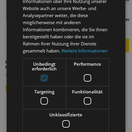
Informationen über Ihre Nutzung unserer
Website auch an unsere Werbe- und
Analysepartner weiter, die diese
ROYAL CANIN Katze Nieren
möglicherweise mit anderen
Huhn 12x85g Beutel
Informationen kombinieren, die Sie ihnen
15,00
€
bereitgestellt haben oder die sie im
Rahmen Ihrer Nutzung ihrer Dienste
gesammelt haben.
Weitere Informationen
ROYAL CANIN Cat Renal 85g
Unbedingt
Performance
Nassfutter für Katzen
erforderlich
2,10
€
Targeting
Funktionalität
Unklassifizierte