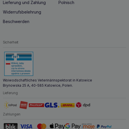
Lieferung und Zahlung
Polnisch
Wenn Ihre Katze an einer
Niereninsuffizienz
im
Frühstadium leidet oder älter ist, ist ROYAL CANIN Early renal
Widerrufsbelehrung
12x85g Niereninsuffizienz eine ausgezeichnete Wahl.
Dieses Futter unterstützt nicht nur die Nierengesundheit,
Beschwerden
sondern bietet auch eine umfassende Pflege für die
allgemeine Gesundheit Ihrer Katze.
Sicherheit
Woiwodschaftliches Veterinärinspektorat in Katowice
Brynowska 25 A, 40-585 Katowice, Polen.
Lieferung
Zahlungen