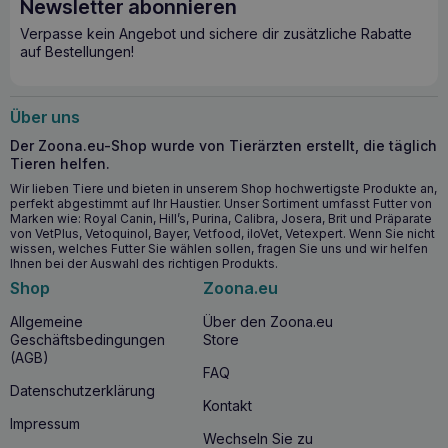
Newsletter abonnieren
ROYAL CANIN Early renal 12x85g
Niereninsuffizienz
Verpasse kein Angebot und sichere dir zusätzliche Rabatte
auf Bestellungen!
Frühzeitige Nierenunterstützung mit moderatem
Phosphorgehalt und zusätzlichem EPA/DHA.
Unterstützt die Bekämpfung von Alterserscheinungen
Über uns
bei älteren Katzen.
Der Zoona.eu-Shop wurde von Tierärzten erstellt, die täglich
Unterstützt die ordnungsgemäße Funktion des
Tieren helfen.
Verdauungstrakts.
Wir lieben Tiere und bieten in unserem Shop hochwertigste Produkte an,
Eine Ernährung, die einen gesunden Urin fördert und
perfekt abgestimmt auf Ihr Haustier. Unser Sortiment umfasst Futter von
Nierensteinen vorbeugt.
Marken wie: Royal Canin, Hill’s, Purina, Calibra, Josera, Brit und Präparate
von VetPlus, Vetoquinol, Bayer, Vetfood, iloVet, Vetexpert. Wenn Sie nicht
wissen, welches Futter Sie wählen sollen, fragen Sie uns und wir helfen
Warum sollten Sie ROYAL CANIN Early renal
Ihnen bei der Auswahl des richtigen Produkts.
12x85g Niereninsuffizienz wählen?
Shop
Zoona.eu
ROYAL CANIN Early renal 12x85g
Niereninsuffizienz ist
Allgemeine
Über den Zoona.eu
ideal für erwachsene Katzen im Anfangsstadium einer
Geschäftsbedingungen
Store
chronischen Niereninsuffizienz
und für
ältere Katzen
,
(AGB)
die Unterstützung im Alter benötigen.
FAQ
Datenschutzerklärung
Warum ROYAL CANIN Early renal 12x85g
Kontakt
Impressum
Niereninsuffizienz kaufen?
Wechseln Sie zu