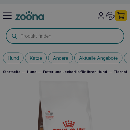
Products
search
Hund
Katze
Andere
Aktuelle Angebote
Startseite
—
Hund
—
Futter und Leckerlis für Ihren Hund
—
Tiernahr