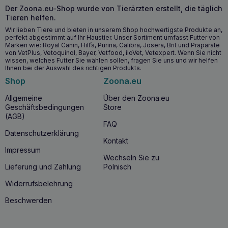
werden?
Der Zoona.eu-Shop wurde von Tierärzten erstellt, die täglich
Tieren helfen.
Das Futter wird für Hunde kleiner
Rassen
empfohlen
,
Wir lieben Tiere und bieten in unserem Shop hochwertigste Produkte an,
die mit
gastrointestinalen Störungen
zu kämpfen haben
perfekt abgestimmt auf Ihr Haustier. Unser Sortiment umfasst Futter von
,
insbesondere bei
Hyperlipidämie
oder
Pankreatitis
. Es
Marken wie: Royal Canin, Hill’s, Purina, Calibra, Josera, Brit und Präparate
wird nicht für Welpen, trächtige oder säugende Hündinnen
von VetPlus, Vetoquinol, Bayer, Vetfood, iloVet, Vetexpert. Wenn Sie nicht
empfohlen.
wissen, welches Futter Sie wählen sollen, fragen Sie uns und wir helfen
Ihnen bei der Auswahl des richtigen Produkts.
Shop
Zoona.eu
EMPFOHLEN FÜR:
– Hyperlipidämie
– Akute und chronische Bauchspeicheldrüsenentzündung
Allgemeine
Über den Zoona.eu
– Lymphangiektasie, transudative Enteropathie
Geschäftsbedingungen
Store
– Endokrine Pankreasinsuffizienz
(AGB)
– Verzögerte Magenentleerung, Ösophagitis
FAQ
– Akute und chronische Diarrhöe1
Datenschutzerklärung
Kontakt
NICHT EMPFOHLEN FÜR:
– Trächtigkeit, Laktation,
Impressum
Wachstumsphase
Wechseln Sie zu
Lieferung und Zahlung
Polnisch
LOW FAT
Speziell für Hunde, die eine fettarme Ernährung
Widerrufsbelehrung
benötigen.
Beschwerden
Angemessener FIBERGEHALT
Der begrenzte
Ballaststoffgehalt ermöglicht eine ausreichende
Energiezufuhr bei reduziertem Fettgehalt.