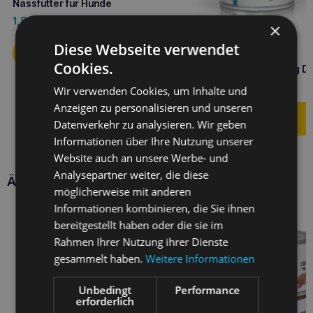
Nassfutter für Hunde
1,80
€
×
Diese Webseite verwendet
ROYAL CANIN Hund
Cookies.
hypoallergen Hund 400g D
4,00
€
Wir verwenden Cookies, um Inhalte und
Anzeigen zu personalisieren und unseren
Datenverkehr zu analysieren. Wir geben
Informationen über Ihre Nutzung unserer
Website auch an unsere Werbe- und
Analysepartner weiter, die diese
Ähnliche Produkte
möglicherweise mit anderen
Informationen kombinieren, die Sie ihnen
bereitgestellt haben oder die sie im
Rahmen Ihrer Nutzung ihrer Dienste
gesammelt haben.
Weitere Informationen
Unbedingt
Performance
erforderlich