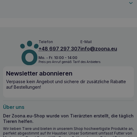
ROYAL CANIN Hair and Skin Care 85g 12 PACK
– ein Alleinfutter für gesunde Haut und
gesundes Fell
ROYAL CANIN Hair and Skin Care 85g 12 PACK
wurde
zur Unterstützung
der Haut- und Fellgesundheit von
Telefon
E-Mail
Katzen
entwickelt. Die nachgewiesene Wirksamkeit des
+48 697 297 307
info@zoona.eu
Futters bedeutet, dass mehr als 90 % der Pfleger eine
sichtbare Verbesserung des Aussehens von Haut und Fell
Mo. - Fr. 10:00 - 14:00
ihrer Katzen in nur drei Wochen feststellen. Das Futter
Preis pro Anruf gemäß Tarif des Anbieters.
enthält hochwertiges Fleisch und tierische Produkte, Fisch
Newsletter abonnieren
und daraus hergestellte Produkte, Getreide, pflanzliche
Proteinextrakte, Öle und Fette sowie Mineralien und
Verpasse kein Angebot und sichere dir zusätzliche Rabatte
Zucker, was es für Katzen besonders schmackhaft und
auf Bestellungen!
ansprechend macht.
Wichtige gesundheitliche Vorteile
Über uns
Unterstützt die Hautgesundheit mit Omega-3- und
Der Zoona.eu-Shop wurde von Tierärzten erstellt, die täglich
Omega-6-Fettsäuren.
Tieren helfen.
Verbessert den Fellglanz für ein gesundes und
Wir lieben Tiere und bieten in unserem Shop hochwertigste Produkte an,
glänzendes Aussehen.
perfekt abgestimmt auf Ihr Haustier. Unser Sortiment umfasst Futter von