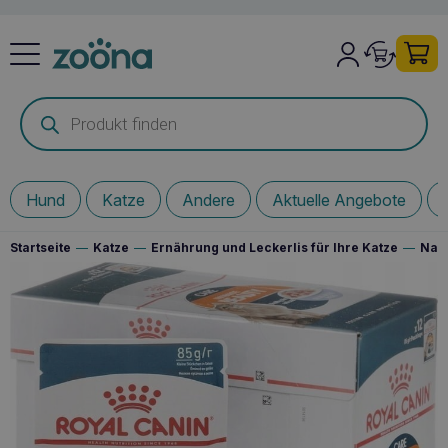
Products
search
Hund
Katze
Andere
Aktuelle Angebote
Startseite
—
Katze
—
Ernährung und Leckerlis für Ihre Katze
—
Nass