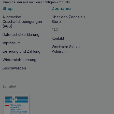
Ihnen bei der Auswahl des richtigen Produkts.
Ein moderater Kaloriengehalt trägt zur Aufrechterhaltung
eines optimalen Körpergewichts bei.
Shop
Zoona.eu
Unterstützt die natürliche Hautbarriere und trägt so zur
Allgemeine
Über den Zoona.eu
Hautgesundheit bei.
Geschäftsbedingungen
Store
(AGB)
Wann sollten Sie mit ROYAL CANIN
FAQ
Datenschutzerklärung
Hypoallergenic Moderate Calorie 7kg
Kontakt
beginnen?
Impressum
Wechseln Sie zu
ROYAL CANIN Hypoallergenic Moderate Calorie 7kg
Lieferung und Zahlung
Polnisch
eignet sich besonders für erwachsene Hunde mit
Futtermittelallergien
,
Hautproblemen
oder für Hunde,
Widerrufsbelehrung
die Unterstützung bei der Aufrechterhaltung eines
optimalen Körpergewichts benötigen. Es ist auch eine gute
Beschwerden
Option für ältere Hunde, die eine phosphorarme Ernährung
benötigen, um die Nierenfunktion zu unterstützen.
Sicherheit
Warum ROYAL CANIN Hypoallergenic
Moderate Calorie 7kg kaufen?
Wenn Sie sich für
ROYAL CANIN Hypoallergenic
Moderate Calorie 7kg
entscheiden, geben Sie Ihrem Hund
ein Futter, das nicht nur
das Risiko von