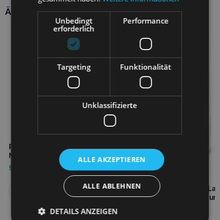
Ähnliche Produkte
Unbedingt
Performance
erforderlich
Targeting
Funktionalität
Unklassifizierte
ROYAL CANIN Early Renal 14kg
Nierenversagen
ALLE AKZEPTIEREN
95,60
€
ALLE ABLEHNEN
ROYAL CANIN Dog Adult La
Weiterlesen
13kg Trockenfutter für Hun
65,50
€
DETAILS ANZEIGEN