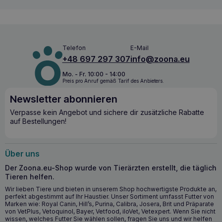
für die allgemeine Gesundheit des Hundes wichtig ist.
ROYAL CANIN Hypoallergenic Moderate
Calorie 7kg – zur Unterstützung der Haut-
Telefon
E-Mail
und Nierengesundheit
+48 697 297 307
info@zoona.eu
Die Rezeptur von
ROYAL CANIN Hypoallergenic
Mo. - Fr. 10:00 - 14:00
Moderate Calorie 7kg
wurde zusätzlich mit Inhaltsstoffen
Preis pro Anruf gemäß Tarif des Anbieters.
angereichert, die
die natürliche Hautbarriere
unterstützen
, was zur Erhaltung der Hautgesundheit
Newsletter abonnieren
beiträgt. Dies ist besonders wichtig
für Hunde mit
allergischen Problemen
, bei denen die Haut oft die erste
Verpasse kein Angebot und sichere dir zusätzliche Rabatte
Verteidigungslinie gegen
Allergene
darstellt. Ausgewählte
auf Bestellungen!
Protein- und Kohlenhydratquellen machen das Futter leicht
verdaulich und sicher für Hunde
mit einem empfindlichen
Verdauungssystem.
Über uns
Der Zoona.eu-Shop wurde von Tierärzten erstellt, die täglich
Wichtige gesundheitliche Vorteile
Tieren helfen.
Hydrolysiertes Protein mit niedrigem Molekulargewicht
Wir lieben Tiere und bieten in unserem Shop hochwertigste Produkte an,
verringert das Risiko allergischer Reaktionen.
perfekt abgestimmt auf Ihr Haustier. Unser Sortiment umfasst Futter von
Marken wie: Royal Canin, Hill’s, Purina, Calibra, Josera, Brit und Präparate
Ein begrenzter Phosphorgehalt unterstützt die normale
von VetPlus, Vetoquinol, Bayer, Vetfood, iloVet, Vetexpert. Wenn Sie nicht
Nierenfunktion.
wissen, welches Futter Sie wählen sollen, fragen Sie uns und wir helfen