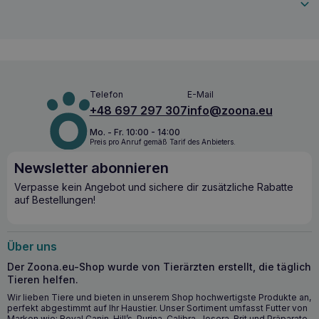
trägt dazu bei,
das Risiko von Harnkristallen zu
verringern, indem sie die Harnsättigung (RSS)
reduziert.
Darüber hinaus
unterstützt
es
die natürliche
Hautbarriere und fördert eine gesunde Haut und ein
glänzendes Fell.
ROYAL CANIN Hypoallergenic Small Dog
Telefon
E-Mail
3.5kg – spezielle Pflege für kleine Rassen
+48 697 297 307
info@zoona.eu
ROYAL CANIN Hypoallergenic Small Dog 3.5kg
wird
Mo. - Fr. 10:00 - 14:00
speziell für Hunde kleiner Rassen empfohlen,
die unter
Preis pro Anruf gemäß Tarif des Anbieters.
Futtermittelallergien
mit Haut- und/oder Magen-
Newsletter abonnieren
Darm-Symptomen
,
Futtermittelunverträglichkeiten
,
entzündlichen Darmerkrankungen
,
exokriner
Verpasse kein Angebot und sichere dir zusätzliche Rabatte
Pankreasinsuffizienz
,
chronischem
Durchfall
oder
auf Bestellungen!
einer
Überwucherung der bakteriellen Darmflora
leiden.
Es wurde entwickelt, um den besonderen
Ernährungsbedürfnissen kleiner Hunde gerecht zu werden,
indem es ihnen alle notwendigen Nährstoffe bietet und
Über uns
gleichzeitig potenzielle Allergene einschränkt.
Der Zoona.eu-Shop wurde von Tierärzten erstellt, die täglich
Tieren helfen.
Wichtigste gesundheitliche Vorteile
Wir lieben Tiere und bieten in unserem Shop hochwertigste Produkte an,
perfekt abgestimmt auf Ihr Haustier. Unser Sortiment umfasst Futter von
Verringert das Risiko von
Marken wie: Royal Canin, Hill’s, Purina, Calibra, Josera, Brit und Präparate