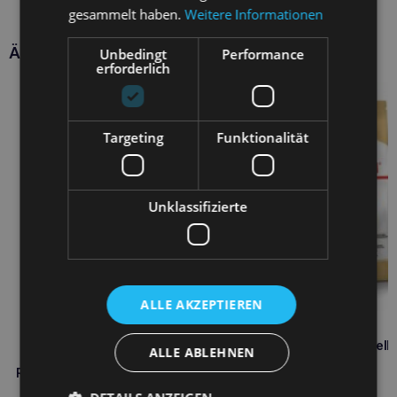
gesammelt haben.
Weitere Informationen
Ähnliche Produkte
Unbedingt
Performance
erforderlich
Targeting
Funktionalität
Unklassifizierte
ALLE AKZEPTIEREN
ROYAL CANIN Jack Russell
ALLE ABLEHNEN
Terrier Welpe 0,5 kg
ROYAL CANIN Mops Adult 1,5 kg
5,90
€