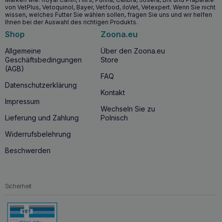
Nahrungsmittelunverträglichkeiten durch hydrolysiertes
von VetPlus, Vetoquinol, Bayer, Vetfood, iloVet, Vetexpert. Wenn Sie nicht
Protein.
wissen, welches Futter Sie wählen sollen, fragen Sie uns und wir helfen
Ihnen bei der Auswahl des richtigen Produkts.
Reduziert die Urinsättigung (RSS) für einen gesunden
Shop
Zoona.eu
Harntrakt.
Unterstützt die Zahngesundheit durch sorgfältig
Allgemeine
Über den Zoona.eu
ausgewählte Inhaltsstoffe.
Geschäftsbedingungen
Store
Stärkt die natürliche Hautbarriere für gesündere Haut
(AGB)
und gesünderes Fell.
FAQ
Datenschutzerklärung
Kontakt
Wann sollten Sie ROYAL CANIN Hypoallergenic
Impressum
Small Dog 3.5kg füttern?
Wechseln Sie zu
Lieferung und Zahlung
Polnisch
Dieses Futter wird
für erwachsene Hunde kleiner
Rassen (1-10 kg)
empfohlen, die an
Widerrufsbelehrung
Nahrungsmittelallergien
,
Beschwerden
Nahrungsmittelunverträglichkeiten
,
Harnwegsproblemen
,
Hautproblemen
oder
Magen-
Darm-Erkrankungen
leiden. Es ist nicht geeignet für
trächtige, säugende oder wachsende Hunde.
Sicherheit
Warum ROYAL CANIN Hypoallergenic Small
Dog 3.5kg kaufen?