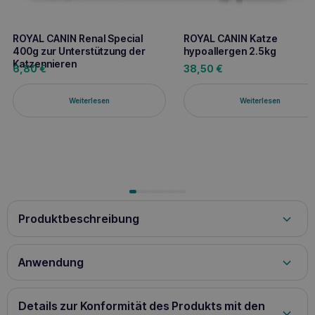
ROYAL CANIN Renal Special
ROYAL CANIN Katze
400g zur Unterstützung der
hypoallergen 2.5kg
Katzennieren
6,80
€
38,50
€
Weiterlesen
Weiterlesen
Produktbeschreibung
ROYAL CANIN Cat gastro intestinal 85g –
Anwendung
Die Antwort auf die Verdauungsprobleme
Gewicht der erwachsenen
Katze [kg]
Untergew
Ihrer Katze
Details zur Konformität des Produkts mit den
ROYAL CANIN Cat gastro intestinal 85g
ist ein