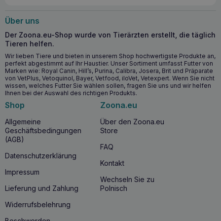
Angereicherte Formel:
Optimaler Gehalt an
Elektrolyten und Nährstoffen.
Über uns
Hoher Energiegehalt
: Hilft, den Energiebedarf zu
decken. Ausreichender Energiegehalt zur Deckung des
Der Zoona.eu-Shop wurde von Tierärzten erstellt, die täglich
Bedarfs erwachsener Katzen, ohne das Risiko einer
Tieren helfen.
Magenüberladung
Wir lieben Tiere und bieten in unserem Shop hochwertigste Produkte an,
Gastrointestinaler Schutz:
Präbiotika und Ballaststoffe
perfekt abgestimmt auf Ihr Haustier. Unser Sortiment umfasst Futter von
stabilisieren die Mikroflora des Darms.
Marken wie: Royal Canin, Hill’s, Purina, Calibra, Josera, Brit und Präparate
von VetPlus, Vetoquinol, Bayer, Vetfood, iloVet, Vetexpert. Wenn Sie nicht
Hohe Schmackhaftigkeit
unter Berücksichtigung eines
wissen, welches Futter Sie wählen sollen, fragen Sie uns und wir helfen
geschwächten oder wählerischen Appetits
Ihnen bei der Auswahl des richtigen Produkts.
Omega-3-Fettsäuren
(EPA und DHA) fördern einen
Shop
Zoona.eu
gesunden Verdauungstrakt
Allgemeine
Über den Zoona.eu
Geschäftsbedingungen
Store
ROYAL CANIN Cat gastro intestinal 85g – Wann
(AGB)
lohnt es sich, damit zu beginnen?
FAQ
Datenschutzerklärung
Wenn Sie bemerken, dass Ihre
erwachsene Katze
Kontakt
Verdauungsprobleme
hat oder
sich in einer
Impressum
Rekonvaleszenzphase befindet
, ist es sinnvoll,
ROYAL
Wechseln Sie zu
CANIN Cat gastro intestinal 85g
einzuführen.
Lieferung und Zahlung
Polnisch
Indikationen:
Widerrufsbelehrung
Akute/chronische Diarrhöe
Beschwerden