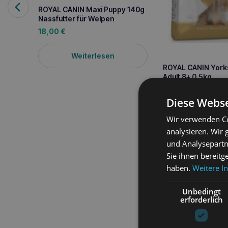
ROYAL CANIN Maxi Puppy 140g
Nassfutter für Welpen
18,00
€
Weiterlesen
ROYAL CANIN Yorks
Adult 8+ 0.5kg
5,90
€
Diese Webse
Weiterle
Wir verwenden Co
analysieren. Wir
und Analysepartn
Sie ihnen bereitg
haben.
Weitere I
Produktbeschreib
Unbedingt
ROYAL CANIN Mini Ad
erforderlich
Gewicht zwischen 1 und
umfassende Gesundheits
Fell.