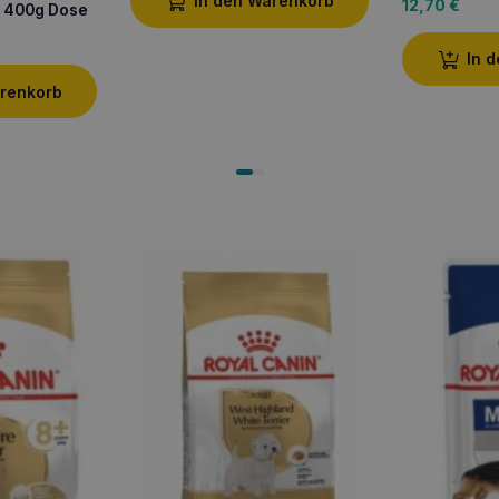
In den Warenkorb
12,70
€
d 400g Dose
In 
arenkorb