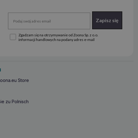
Zapisz się
Zgadzam się na otrzymywanie od Zoona Sp. z o.o.
informacji handlowych na podany adres e-mail
u
oona.eu Store
ie zu Polnisch