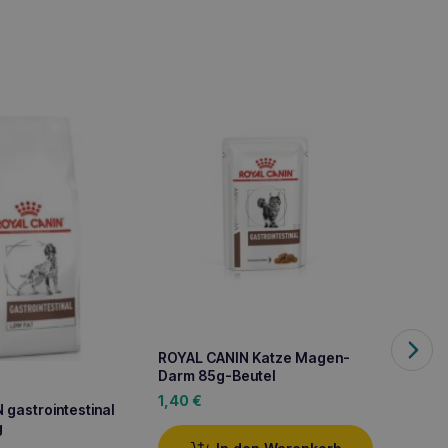
ROYAL CANIN Katze Magen-
ROYAL 
Darm 85g-Beutel
Rindfl
Katze
1,40
€
1,50
€
gastrointestinal
g