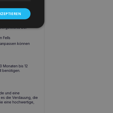
KZEPTIEREN
rpergewichts bei
 Fells
es anpassen können
10 Monaten bis 12
l benötigen.
rde und eine
 es die Verdauung, die
die eine hochwertige,