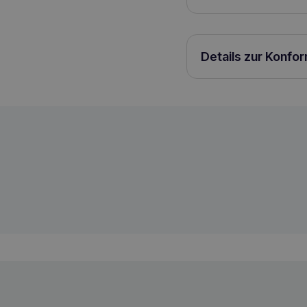
Details zur Konfo
ROYAL CANIN Mini Adult 85g Nassfutter
9003579008256