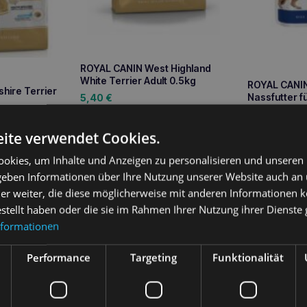
ROYAL CANIN West Highland
White Terrier Adult 0.5kg
ROYAL CANIN
hire Terrier
Nassfutter f
5,40
€
2,10
€
Weiterlesen
ite verwendet Cookies.
We
sen
okies, um Inhalte und Anzeigen zu personalisieren und unseren
 geben Informationen über Ihre Nutzung unserer Website auch an
er weiter, die diese möglicherweise mit anderen Informationen k
estellt haben oder die sie im Rahmen Ihrer Nutzung ihrer Dienst
nformationen
ung
Performance
Targeting
Funktionalität
ult
ist ein Alleinfutter, das speziell für ausgewachsene Hunde klein
 10 kg im Alter zwischen 10 Monaten und 12 Jahren entwickelt wurde.
vorsorge und liefert wichtige Nährstoffe für eine gesunde Verda