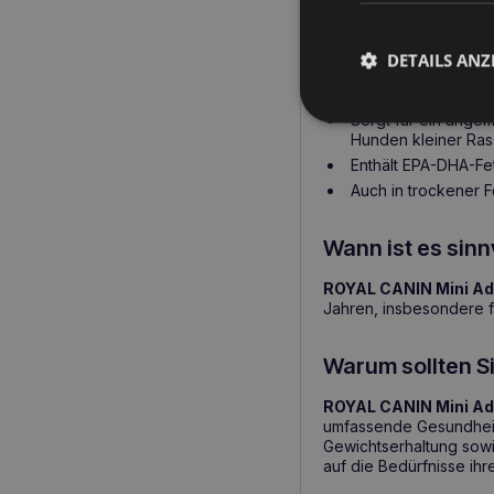
Wichtigste Vor
DETAILS ANZ
Unterstützt die ric
Sorgt für ein ange
Hunden kleiner Ras
Enthält EPA-DHA-Fe
Auch in trockener F
Wann ist es sinn
ROYAL CANIN Mini Ad
Jahren, insbesondere f
Warum sollten S
ROYAL CANIN Mini Ad
umfassende Gesundheit
Gewichtserhaltung sowie
auf die Bedürfnisse ih