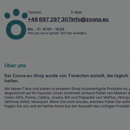
Telefon
E-Mail
+48 697 297 307
info@zoona.eu
Mo. - Fr. 10:00 - 14:00
Preis pro Anruf gemäß Tarif des Anbieters.
Über uns
Der Zoona.eu-Shop wurde von Tierärzten erstellt, die täglich
helfen.
Wir lieben Tiere und bieten in unserem Shop hochwertigste Produkte an, 
abgestimmt auf Ihr Haustier. Unser Sortiment umfasst Futter von Marken w
Canin, Hill’s, Purina, Calibra, Josera, Brit und Präparate von VetPlus, Vetoqu
Vetfood, iloVet, Vetexpert. Wenn Sie nicht wissen, welches Futter Sie wähl
fragen Sie uns und wir helfen Ihnen bei der Auswahl des richtigen Produkt