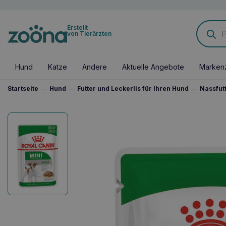
Products
Erstellt
search
von Tierärzten
Hund
Katze
Andere
Aktuelle Angebote
Marken
Startseite
—
Hund
—
Futter und Leckerlis für Ihren Hund
—
Nassfut