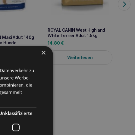
Welpe
1,90
€
ROYAL CANIN West Highland
White Terrier Adult 1.5kg
 Maxi Adult 140g
ür Hunde
14,80
€
×
Weiterlesen
iterlesen
 Datenverkehr zu
 unsere Werbe-
ombinieren, die
e gesammelt
Unklassifizierte
er Rassen mit einem
 Das Futter bietet eine
uung und ein schönes