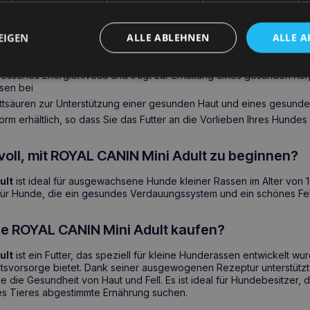
teile für die Gesundheit
EIGEN
ALLE ABLEHNEN
ALLE A
htige Verdauung und das Gleichgewicht der Darmflora
messenes Energieniveau und trägt zur Erhaltung eines gesunden Kö
sen bei
ttsäuren zur Unterstützung einer gesunden Haut und eines gesunden
orm erhältlich, so dass Sie das Futter an die Vorlieben Ihres Hund
voll, mit ROYAL CANIN Mini Adult zu beginnen?
ult
ist ideal für ausgewachsene Hunde kleiner Rassen im Alter von 
ür Hunde, die ein gesundes Verdauungssystem und ein schönes Fel
ie ROYAL CANIN Mini Adult kaufen?
ult
ist ein Futter, das speziell für kleine Hunderassen entwickelt wu
svorsorge bietet. Dank seiner ausgewogenen Rezeptur unterstützt
 die Gesundheit von Haut und Fell. Es ist ideal für Hundebesitzer, 
res Tieres abgestimmte Ernährung suchen.