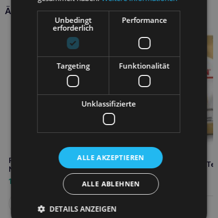
Ähnliche Produkte
Unbedingt
Performance
erforderlich
Targeting
Funktionalität
Unklassifizierte
ALLE AKZEPTIEREN
ROYAL CANIN Hunde-
ROYAL CANIN Yorkshire Ter
Nierenzigarette 100g
Adult 3kg
1,70
€
ALLE ABLEHNEN
25,10
€
Weiterlesen
DETAILS ANZEIGEN
Weiterlesen