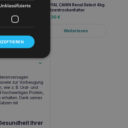
ROYAL CANIN Renal Select 4kg
Unklassifizierte
Katzentrockenfutter
57,30
€
Weiterlesen
KZEPTIEREN
 Nierenversagen
n sowie zur Vorbeugung
 wie z. B. Urat- und
d hochwertiges Protein,
 erhalten. Dank seines
Katzen mit
Gesundheit Ihrer