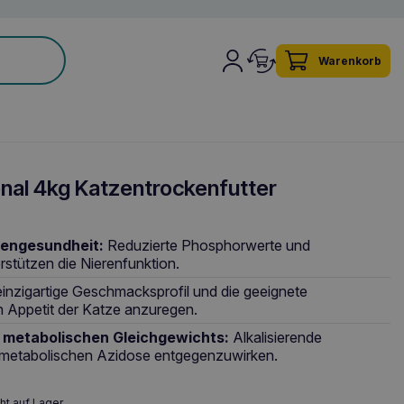
Warenkorb
al 4kg Katzentrockenfutter
rengesundheit:
Reduzierte Phosphorwerte und
rstützen die Nierenfunktion.
inzigartige Geschmacksprofil und die geeignete
n Appetit der Katze anzuregen.
 metabolischen Gleichgewichts:
Alkalisierende
r metabolischen Azidose entgegenzuwirken.
ht auf Lager