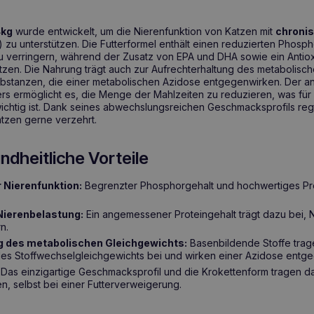
4kg
wurde entwickelt, um die Nierenfunktion von Katzen mit
chroni
 zu unterstützen. Die Futterformel enthält einen reduzierten Phosph
u verringern, während der Zusatz von EPA und DHA sowie ein Antio
ützen. Die Nahrung trägt auch zur Aufrechterhaltung des metabolisch
Substanzen, die einer metabolischen Azidose entgegenwirken. Der
ers ermöglicht es, die Menge der Mahlzeiten zu reduzieren, was für
ichtig ist. Dank seines abwechslungsreichen Geschmacksprofils regt
tzen gerne verzehrt.
ndheitliche Vorteile
 Nierenfunktion:
Begrenzter Phosphorgehalt und hochwertiges Pro
Nierenbelastung:
Ein angemessener Proteingehalt trägt dazu bei, 
n.
g des metabolischen Gleichgewichts:
Basenbildende Stoffe trag
des Stoffwechselgleichgewichts bei und wirken einer Azidose entg
Das einzigartige Geschmacksprofil und die Krokettenform tragen da
, selbst bei einer Futterverweigerung.