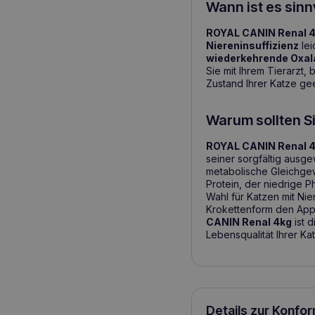
Wann ist es sin
ROYAL CANIN Renal 
Niereninsuffizienz
lei
wiederkehrende Oxal
Sie mit Ihrem Tierarzt,
Zustand Ihrer Katze gee
Warum sollten S
ROYAL CANIN Renal 
seiner sorgfältig ausge
metabolische Gleichgew
Protein, der niedrige 
Wahl für Katzen mit Ni
Krokettenform den Appet
CANIN Renal 4kg
ist 
Lebensqualität Ihrer Ka
Details zur Konfo