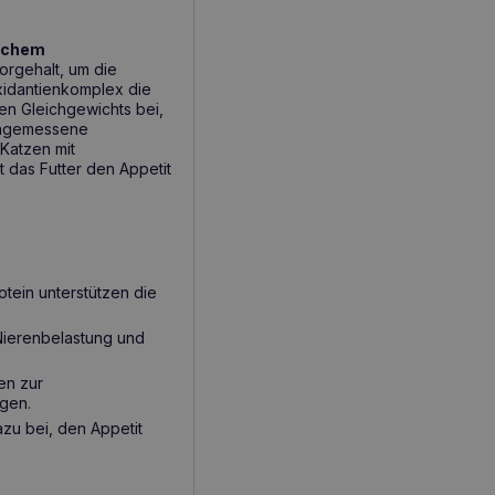
schem
orgehalt, um die
xidantienkomplex die
en Gleichgewichts bei,
 angemessene
 Katzen mit
 das Futter den Appetit
tein unterstützen die
Nierenbelastung und
en zur
egen.
zu bei, den Appetit