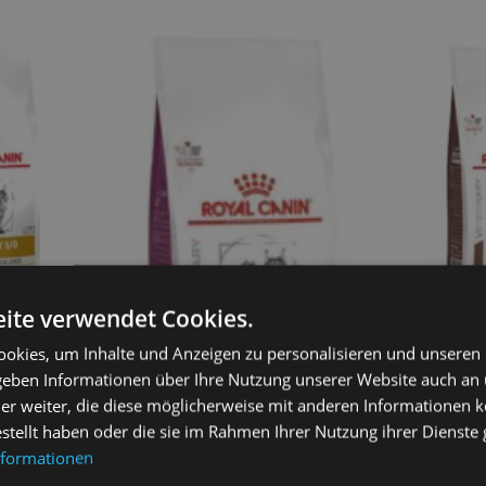
ite verwendet Cookies.
okies, um Inhalte und Anzeigen zu personalisieren und unseren
 geben Informationen über Ihre Nutzung unserer Website auch an
ry S/O
ROYAL CANIN
3.5kg
Gastrointest
er weiter, die diese möglicherweise mit anderen Informationen k
Response 4
62,50
€
estellt haben oder die sie im Rahmen Ihrer Nutzung ihrer Dienst
nformationen
sen
We
ROYAL CANIN Renal Special