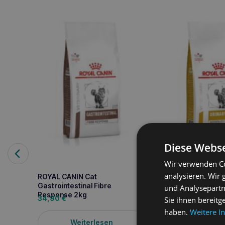
Diese Webse
Wir verwenden Co
analysieren. Wir
ROYAL CANIN Cat
ROYAL CANIN Urina
Gastrointestinal Fibre
Moderate Calorie 
und Analysepartn
Response 2kg
34,90
€
42,80
€
Sie ihnen bereitg
haben.
Weitere I
Weiterlesen
Weiterle