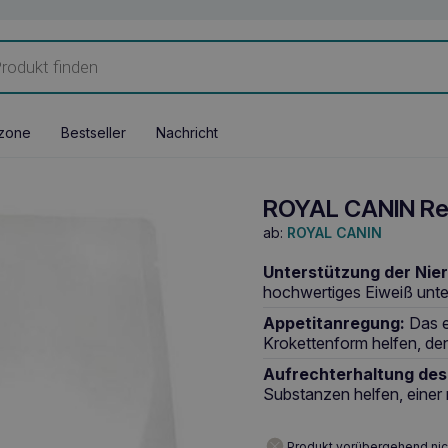
zone
Bestseller
Nachricht
ROYAL CANIN Ren
ab:
ROYAL CANIN
Unterstützung der Nie
hochwertiges Eiweiß unte
Appetitanregung:
Das e
Krokettenform helfen, de
Aufrechterhaltung des
Substanzen helfen, eine
Produkt vorübergehend nic