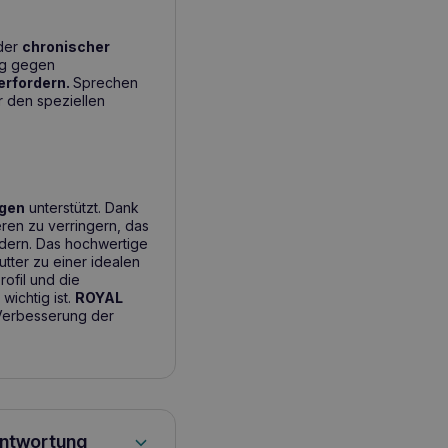
oder
chronischer
ung gegen
 erfordern.
Sprechen
ür den speziellen
agen
unterstützt. Dank
eren zu verringern, das
ndern. Das hochwertige
tter zu einer idealen
ofil und die
wichtig ist.
ROYAL
 Verbesserung der
antwortung