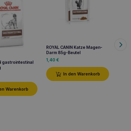
ROYAL CANIN Katze Magen-
ROYAL 
Darm 85g-Beutel
Rindfl
Katze
1,40
€
1,50
€
gastrointestinal
g
In den Warenkorb
den Warenkorb