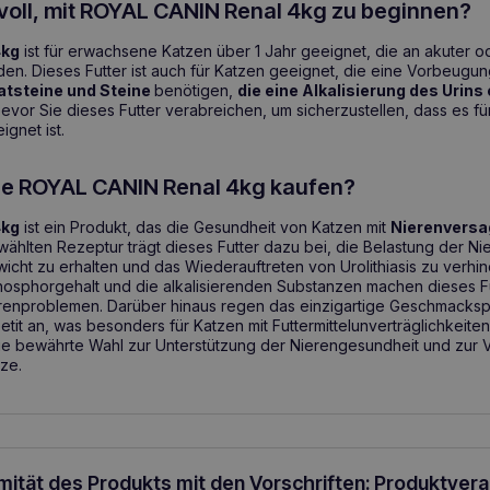
nvoll, mit ROYAL CANIN Renal 4kg zu beginnen?
4kg
ist für erwachsene Katzen über 1 Jahr geeignet, die an akuter 
den. Dieses Futter ist auch für Katzen geeignet, die eine Vorbeug
atsteine und Steine
benötigen,
die eine Alkalisierung des Urins
 bevor Sie dieses Futter verabreichen, um sicherzustellen, dass es f
ignet ist.
ie ROYAL CANIN Renal 4kg kaufen?
4kg
ist ein Produkt, das die Gesundheit von Katzen mit
Nierenvers
wählten Rezeptur trägt dieses Futter dazu bei, die Belastung der Ni
icht zu erhalten und das Wiederauftreten von Urolithiasis zu verhi
Phosphorgehalt und die alkalisierenden Substanzen machen dieses Fu
erenproblemen. Darüber hinaus regen das einzigartige Geschmackspr
it an, was besonders für Katzen mit Futtermittelunverträglichkeiten 
die bewährte Wahl zur Unterstützung der Nierengesundheit und zur
tze.
rmität des Produkts mit den Vorschriften: Produktver