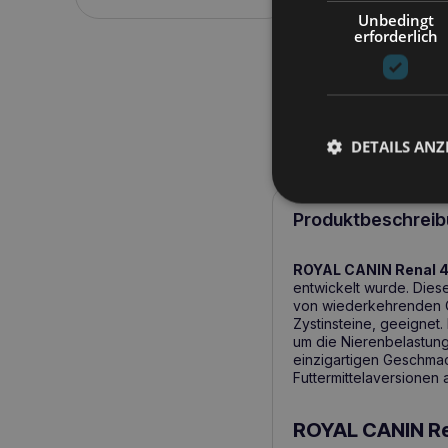
Unbedingt
erforderlich
DETAILS ANZ
Produktbeschreib
ROYAL CANIN Renal 
entwickelt wurde. Dies
von wiederkehrenden Oxa
Zystinsteine, geeignet
um die Nierenbelastung
einzigartigen Geschmac
Futtermittelaversionen at
ROYAL CANIN Re