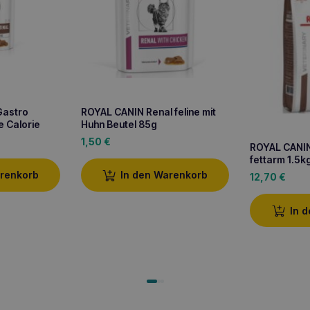
Gastro
ROYAL CANIN Renal feline mit
e Calorie
Huhn Beutel 85g
1,50
€
ROYAL CANIN 
fettarm 1.5k
arenkorb
In den Warenkorb
12,70
€
In 