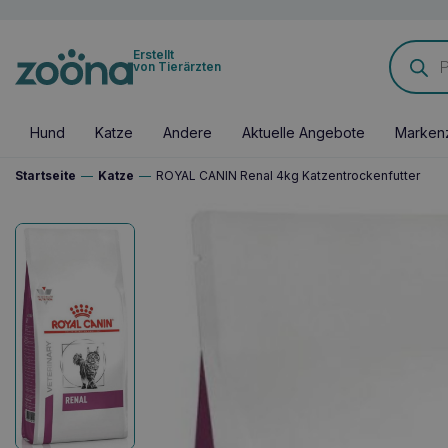
Products
Erstellt
search
von Tierärzten
Hund
Katze
Andere
Aktuelle Angebote
Marken
Startseite
—
Katze
—
ROYAL CANIN Renal 4kg Katzentrockenfutter