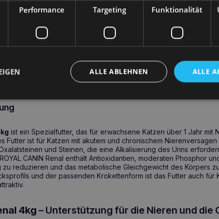
4kg Katze Nierenunterstützung
Performance
Targeting
Funktionalität
56,80
€
In den Warenkorb
EIGEN
ALLE ABLEHNEN
ALLE A
ung
4kg
ist ein Spezialfutter, das für erwachsene Katzen über 1 Jahr mit
es Futter ist für Katzen mit akutem und chronischem Nierenversage
latsteinen und Steinen, die eine Alkalisierung des Urins erfordern,
. ROYAL CANIN Renal enthält Antioxidantien, moderaten Phosphor un
 zu reduzieren und das metabolische Gleichgewicht des Körpers zu
ksprofils und der passenden Krokettenform ist das Futter auch für 
traktiv.
nal 4kg
– Unterstützung für die Nieren und die 