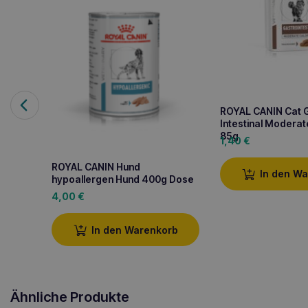
ROYAL CANIN Cat 
Intestinal Moderat
85g
1,40
€
ROYAL CANIN Hund
In den W
hypoallergen Hund 400g Dose
4,00
€
In den Warenkorb
Ähnliche Produkte