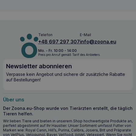
35
451
397
343
diätetisches Alleinfutter für Hunde zur Unterstützung der
40
499
439
379
Nierenfunktion bei
chronischem Nierenversagen
. Das
45
545
480
414
Futter enthält einen geringen Gehalt an Phosphor und einen
50
590
519
448
moderaten Anteil an hochwertigem Protein. Dadurch trägt
55
634
558
482
es zur Erhaltung der Nierengesundheit und zur
Verbesserung des allgemeinen Wohlbefindens des Hundes
60
676
595
514
Telefon
E-Mail
bei. Darüber hinaus regen das einzigartige
65
718
632
546
+48 697 297 307
info@zoona.eu
Geschmacksprofil und die geeignete Krokettenform den
70
759
668
577
Appetit des Hundes an, was besonders bei
80
839
739
638
Mo. - Fr. 10:00 - 14:00
Futtermittelunverträglichkeiten wichtig ist.
Preis pro Anruf gemäß Tarif des Anbieters.
Newsletter abonnieren
Wichtigste gesundheitliche Vorteile
Verpasse kein Angebot und sichere dir zusätzliche Rabatte
Unterstützt die Nierenfunktion durch einen niedrigen
auf Bestellungen!
Phosphorgehalt und hochwertiges Protein.
Ein angemessener Energiegehalt reduziert das Volumen
der Mahlzeit und hilft, die Auswirkungen von
Über uns
vermindertem Appetit zu kompensieren.
Das einzigartige Geschmacksprofil und die
Der Zoona.eu-Shop wurde von Tierärzten erstellt, die täglich
Krokettenform regen den Appetit des Hundes an,
Tieren helfen.
insbesondere bei Futterverweigerung.
Wir lieben Tiere und bieten in unserem Shop hochwertigste Produkte an,
perfekt abgestimmt auf Ihr Haustier. Unser Sortiment umfasst Futter von
Marken wie: Royal Canin, Hill’s, Purina, Calibra, Josera, Brit und Präparate
Wann lohnt es sich, ROYAL CANIN Renal 7kg
von VetPlus, Vetoquinol, Bayer, Vetfood, iloVet, Vetexpert. Wenn Sie nicht