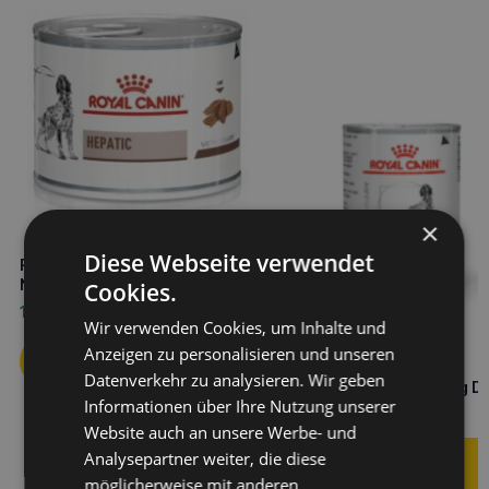
×
Diese Webseite verwendet
ROYAL CANIN Hepatic 200g
Nassfutter für Hunde
Cookies.
1,80
€
Wir verwenden Cookies, um Inhalte und
Anzeigen zu personalisieren und unseren
ROYAL CANIN Hund
Datenverkehr zu analysieren. Wir geben
hypoallergen Hund 400g D
Informationen über Ihre Nutzung unserer
4,00
€
Website auch an unsere Werbe- und
Analysepartner weiter, die diese
möglicherweise mit anderen