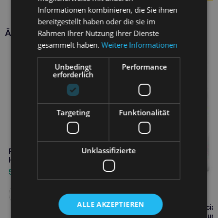
Informationen kombinieren, die Sie ihnen
bereitgestellt haben oder die sie im
Ähnliche Produkte
Rahmen Ihrer Nutzung ihrer Dienste
gesammelt haben.
Weitere Informationen
Unbedingt
Performance
erforderlich
Targeting
Funktionalität
Unklassifizierte
ROYAL CANIN Leberwerte für
Hunde 7kg
59,00
€
Weiterlesen
ALLE AKZEPTIEREN
ROYAL CANIN Renal Special
10kg Trockenfutter für Hun