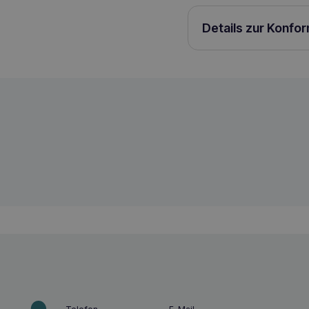
Details zur Konfo
ROYAL CANIN SHN Mini Adult 8kg Trocke
3182550716888