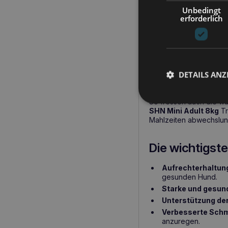
zum Wohlbefinden des 
Unbedingt
erforderlich
ROYAL CANIN SHN
kleine Rassen
ROYAL CANIN SHN Min
DETAILS ANZ
auch auf die speziellen
Geschmacksrichtungen d
Krokette wurde an die e
So fressen auch die wä
SHN Mini Adult 8kg
Tr
Mahlzeiten abwechslung
Die wichtigste
Aufrechterhaltun
gesunden Hund.
Starke und gesun
Unterstützung de
Verbesserte Schm
anzuregen.