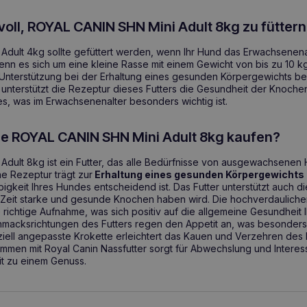
voll, ROYAL CANIN SHN Mini Adult 8kg zu fütter
dult 4kg sollte gefüttert werden, wenn Ihr Hund das Erwachsenenalte
nn es sich um eine kleine Rasse mit einem Gewicht von bis zu 10 kg
ie Unterstützung bei der Erhaltung eines gesunden Körpergewichts 
 unterstützt die Rezeptur dieses Futters die Gesundheit der Knoche
s, was im Erwachsenenalter besonders wichtig ist.
ie ROYAL CANIN SHN Mini Adult 8kg kaufen?
dult 8kg ist ein Futter, das alle Bedürfnisse von ausgewachsenen
ne Rezeptur trägt zur
Erhaltung eines gesunden Körpergewichts
igkeit Ihres Hundes entscheidend ist. Das Futter unterstützt auch 
 Zeit starke und gesunde Knochen haben wird. Die hochverdauliche
e richtige Aufnahme, was sich positiv auf die allgemeine Gesundheit 
hmacksrichtungen des Futters regen den Appetit an, was besonders
eziell angepasste Krokette erleichtert das Kauen und Verzehren des F
mmen mit Royal Canin Nassfutter sorgt für Abwechslung und Intere
t zu einem Genuss.