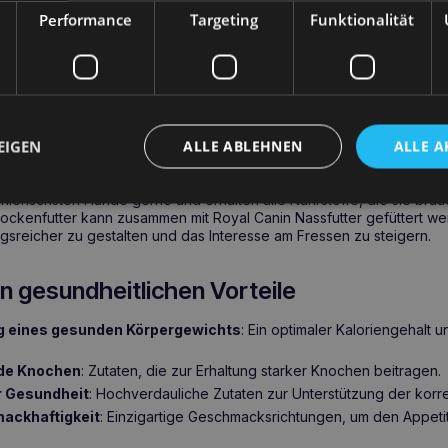
Hundes beiträgt.
Performance
Targeting
Funktionalität
 Mini Adult 8kg – Umfassende Gesundheitsunt
i Adult 8kg
ist ein Futter, das nicht nur ernährungsphysiologisch 
EIGEN
ALLE ABLEHNEN
ALLE A
 Bedürfnisse von Hunden kleiner Rassen abgestimmt ist. Die einziga
es Futters regen den Appetit an, was besonders für wählerische Hu
mpfindlichen Kiefer angepasst, so dass das Futter leichter zu kaue
hlerischsten Hunde gerne und erhalten alle Nährstoffe, die sie bra
ockenfutter kann zusammen mit Royal Canin Nassfutter gefüttert we
sreicher zu gestalten und das Interesse am Fressen zu steigern.
n gesundheitlichen Vorteile
g eines gesunden Körpergewichts
: Ein optimaler Kaloriengehalt u
de Knochen
: Zutaten, die zur Erhaltung starker Knochen beitragen.
r Gesundheit
: Hochverdauliche Zutaten zur Unterstützung der kor
ackhaftigkeit
: Einzigartige Geschmacksrichtungen, um den Appeti