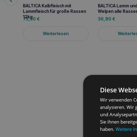
BALTICA Kalbfleisch mit
BALTICA Lamm und
Lammfleisch für große Rassen
Welpen alle Rasse
12kg
73,50
€
36,80
€
Weiterlesen
Weiterle
Diese Webse
Produktbeschreib
Wir verwenden Co
analysieren. Wir
ROYAL CANIN SHN Min
kleiner Rassen
mit ein
und Analysepartn
dieses Futter dazu bei
Sie ihnen bereitg
Energiebedarf zu decke
haben.
Weitere I
Knochen, was besonders
hochverdaulichen Nährs