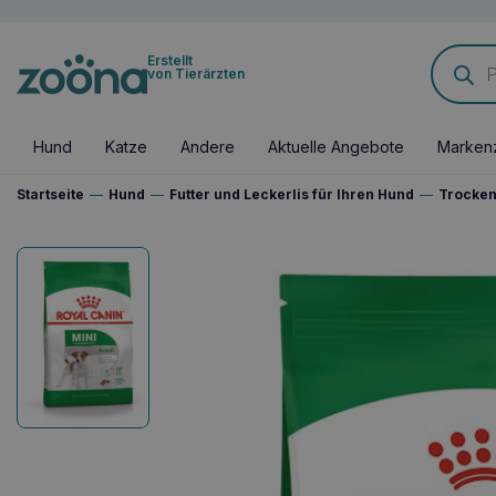
Products
Erstellt
search
von Tierärzten
Hund
Katze
Andere
Aktuelle Angebote
Marken
Startseite
—
Hund
—
Futter und Leckerlis für Ihren Hund
—
Trocken