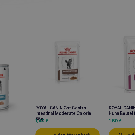
ROYAL CANIN Cat Gastro
ROYAL CANIN 
Intestinal Moderate Calorie
Huhn Beutel
85g
1,40
€
1,50
€
d