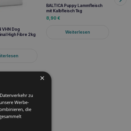
BALTICA Puppy Lammfleisch
BALTIC
mit Kalbfleisch 1kg
Lammfl
1kg
8,90
€
8,90
N VHN Dog
Weiterlesen
inal High Fibre 2kg
iterlesen
×
 Datenverkehr zu
 unsere Werbe-
ausgewachsene
Hunde
n Kaloriengehalts trägt
ombinieren, die
 seinen hohen
e gesammelt
 starker und gesunder
 Knochenbau haben. Die
gemeinen Gesundheit und