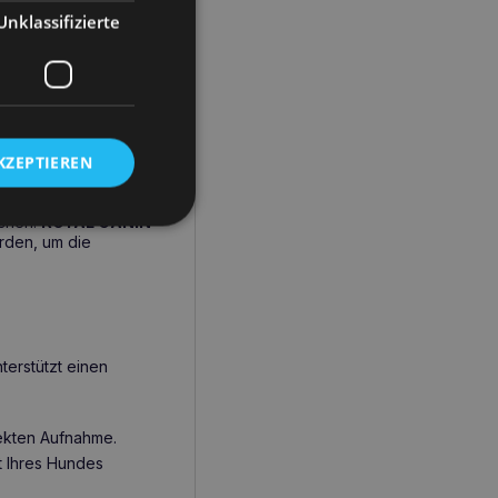
Unklassifizierte
erstützung für
ausgewogen ist, sondern
KZEPTIEREN
rtigen
nde wichtig ist. Die
n und zu verzehren ist.
uchen.
ROYAL CANIN
rden, um die
nterstützt einen
rekten Aufnahme.
t Ihres Hundes