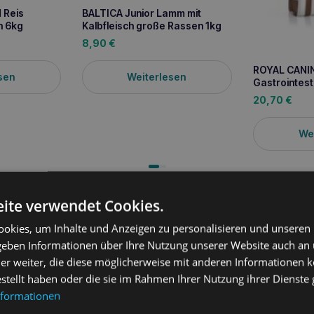
 Reis
BALTICA Junior Lamm mit
n 6kg
Kalbfleisch große Rassen 1kg
8,90
€
ROYAL CANI
sen
Weiterlesen
Gastrointest
20,70
€
We
ite verwendet Cookies.
ung
okies, um Inhalte und Anzeigen zu personalisieren und unseren
 geben Informationen über Ihre Nutzung unserer Website auch an
i Adult 8kg
ist ein ausgewogenes Alleinfutter, das speziell für 
em Gewicht von bis zu 10 kg entwickelt wurde. Dank seines optimale
er weiter, die diese möglicherweise mit anderen Informationen k
, das normale Körpergewicht des Hundes zu halten und gleichzeitig
estellt haben oder die sie im Rahmen Ihrer Nutzung ihrer Dienst
n. Die Rezeptur des Futters enthält Inhaltsstoffe zur Unterstützung
nformationen
 für Hunde kleiner Rassen wichtig ist, die einen empfindlicheren
toffe des Futters unterstützen die richtige Aufnahme, was zur all