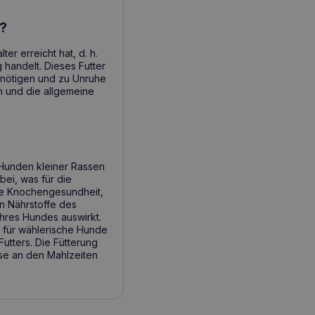
n?
r erreicht hat, d. h.
 handelt. Dieses Futter
benötigen und zu Unruhe
n und die allgemeine
 Hunden kleiner Rassen
bei, was für die
die Knochengesundheit,
n Nährstoffe des
Ihres Hundes auswirkt.
 für wählerische Hunde
utters. Die Fütterung
sse an den Mahlzeiten