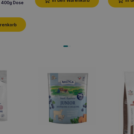
In den Warenkorb
In 
d 400g Dose
arenkorb