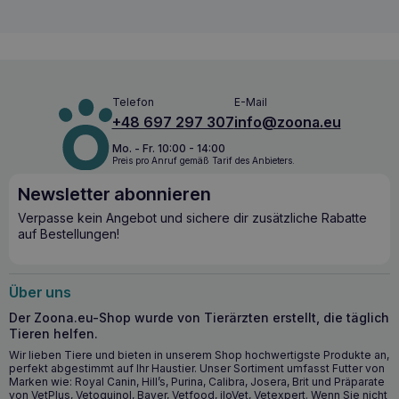
Gesundes Fell:
Enthält spezifische Aminosäuren zur
Unterstützung des Haarwachstums und Omega-3-
Fettsäuren (EPA und DHA) aus Borretschöl und
Leinsamen für die Gesundheit der Haut.
Gesunde Haut:
Unterstützt die Barrierefunktion der
Haut mit einem exklusiven Komplex und sorgt für eine
Telefon
E-Mail
gesunde Haut.
+48 697 297 307
info@zoona.eu
Sättigung für wählerischen Appetit:
Eine Rezeptur,
die dank einer Kombination einzigartiger
Mo. - Fr. 10:00 - 14:00
Geschmacksrichtungen selbst die wählerischsten
Preis pro Anruf gemäß Tarif des Anbieters.
Westies zufriedenstellt.
Newsletter abonnieren
Speziell entwickeltes Krocket für gesunde Zähne:
Hilft, das Risiko der Zahnsteinbildung dank
Verpasse kein Angebot und sichere dir zusätzliche Rabatte
chelatbildender Calciumverbindungen zu verringern.
auf Bestellungen!
Wann ist es ratsam, ROYAL CANIN West
Highland White terrier Adult 3kg zu füttern?
Über uns
ROYAL CANIN West Highland White terrier Adult 3kg
Der Zoona.eu-Shop wurde von Tierärzten erstellt, die täglich
wird für
West Highland White terrier Hunde ab einem
Tieren helfen.
Alter von 10 Monaten
empfohlen
.
Es ist die optimale Wahl
Wir lieben Tiere und bieten in unserem Shop hochwertigste Produkte an,
für erwachsene Westies, um ihre Gesundheit zu
perfekt abgestimmt auf Ihr Haustier. Unser Sortiment umfasst Futter von
unterstützen und die richtige Pflege ihres
Marken wie: Royal Canin, Hill’s, Purina, Calibra, Josera, Brit und Präparate
charakteristischen Fells und ihrer Haut zu gewährleisten.
von VetPlus, Vetoquinol, Bayer, Vetfood, iloVet, Vetexpert. Wenn Sie nicht