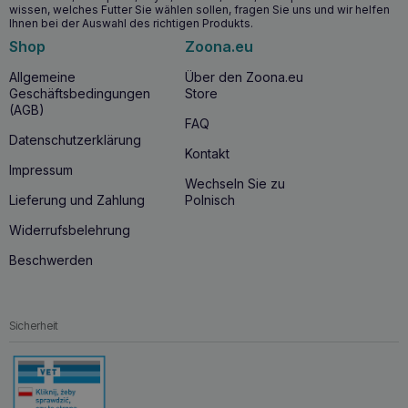
wissen, welches Futter Sie wählen sollen, fragen Sie uns und wir helfen
Ihnen bei der Auswahl des richtigen Produkts.
Warum ROYAL CANIN West Highland White
Shop
Zoona.eu
terrier Adult 3kg kaufen?
Allgemeine
Über den Zoona.eu
Wenn Sie sich für
ROYAL CANIN West Highland White
Geschäftsbedingungen
Store
terrier Adult 3kg
entscheiden, bieten Sie Ihrem Hund eine
(AGB)
Nahrung, die speziell auf seine besonderen Bedürfnisse
FAQ
zugeschnitten ist. Diese spezielle Rezeptur stillt nicht nur
Datenschutzerklärung
den anspruchsvollen Appetit Ihres Westies, sondern sorgt
Kontakt
auch für ein
glänzendes Fell und eine gesunde Haut.
Impressum
Darüber hinaus
tragen
die speziell formulierten Kroketten
Wechseln Sie zu
zur Erhaltung der Mundhygiene bei, indem sie die
Lieferung und Zahlung
Polnisch
Bildung von Zahnstein verhindern.
Widerrufsbelehrung
Beschwerden
Sicherheit