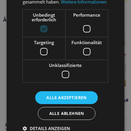
gesammelt haben.
Weitere Informationen
Unbedingt
Performance
Ähnliche Produkte
erforderlich
Targeting
Funktionalität
Unklassifizierte
ALLE AKZEPTIEREN
ROYAL CANIN Beagle Adult 
Trockenfutter für Hunde
69,80
€
ALLE ABLEHNEN
ROYAL CANIN Cocker Adult 12kg
Weiterlesen
DETAILS ANZEIGEN
Trockenfutter für Hunde