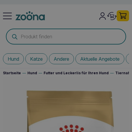
Products
search
Hund
Katze
Andere
Aktuelle Angebote
Startseite
—
Hund
—
Futter und Leckerlis für Ihren Hund
—
Tiernahr