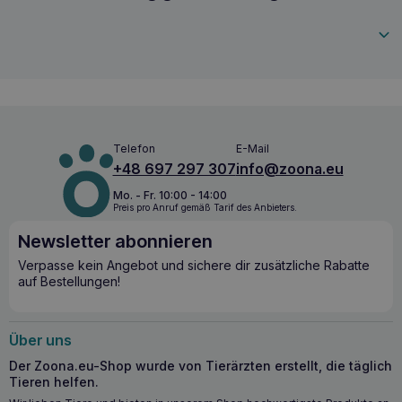
Befeuchtung mit lauwarmem Wasser eine kleine Menge der
5901742001421
Emulsion an mehreren Stellen auftragen und verteilen, bis
sich Schaum bildet. Gründlich abspülen. Falls erforderlich,
die Behandlung wiederholen. Hinweise:Nicht in die Hände
von Katzen gelangen lassen. Außerhalb der Reichweite von
Kindern aufbewahren. Berührung mit der Haut vermeiden.
Sehr giftig für Wasserorganismen; kann in Gewässern
längerfristig schädliche Wirkungen haben. Außerhalb der
Reichweite von Kindern aufbewahren. Berührung mit der
Telefon
E-Mail
Haut vermeiden. Bei Berührung mit den Augen sofort
+48 697 297 307
info@zoona.eu
gründlich mit Wasser ausspülen und einen Arzt aufsuchen.
Bei Berührung mit der Haut gründlich mit Wasser
Mo. - Fr. 10:00 - 14:00
abwaschen.
Verpackung:
150ml
Preis pro Anruf gemäß Tarif des Anbieters.
Newsletter abonnieren
Verpasse kein Angebot und sichere dir zusätzliche Rabatte
auf Bestellungen!
Über uns
Der Zoona.eu-Shop wurde von Tierärzten erstellt, die täglich
Tieren helfen.