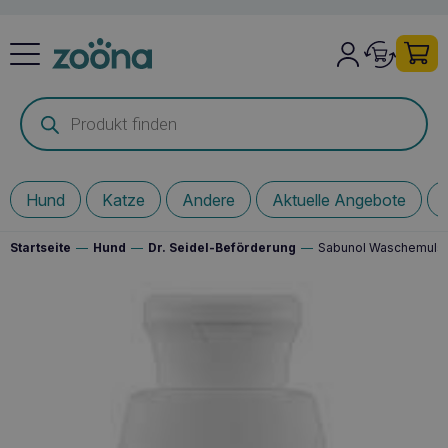
Products
search
Hund
Katze
Andere
Aktuelle Angebote
Startseite
—
Hund
—
Dr. Seidel-Beförderung
—
Sabunol Waschemulsi