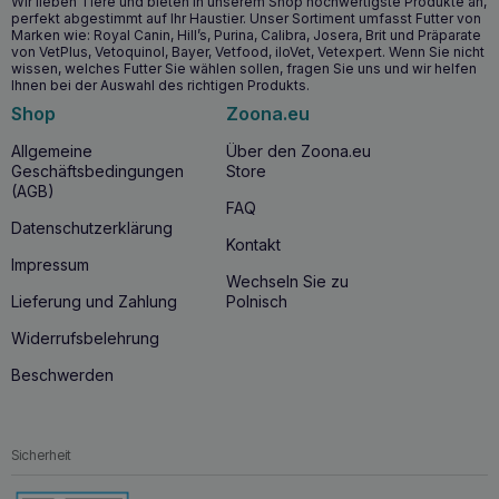
Wir lieben Tiere und bieten in unserem Shop hochwertigste Produkte an,
perfekt abgestimmt auf Ihr Haustier. Unser Sortiment umfasst Futter von
Marken wie: Royal Canin, Hill’s, Purina, Calibra, Josera, Brit und Präparate
von VetPlus, Vetoquinol, Bayer, Vetfood, iloVet, Vetexpert. Wenn Sie nicht
wissen, welches Futter Sie wählen sollen, fragen Sie uns und wir helfen
Ihnen bei der Auswahl des richtigen Produkts.
Shop
Zoona.eu
Allgemeine
Über den Zoona.eu
Geschäftsbedingungen
Store
(AGB)
FAQ
Datenschutzerklärung
Kontakt
Impressum
Wechseln Sie zu
Lieferung und Zahlung
Polnisch
Widerrufsbelehrung
Beschwerden
Sicherheit