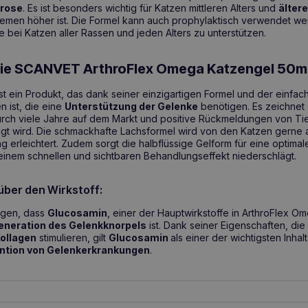
hrose
. Es ist besonders wichtig für Katzen mittleren Alters und
ältere
emen höher ist. Die Formel kann auch prophylaktisch verwendet we
 bei Katzen aller Rassen und jeden Alters zu unterstützen.
Sie SCANVET ArthroFlex Omega Katzengel 50m
st ein Produkt, das dank seiner einzigartigen Formel und der einf
n ist, die eine
Unterstützung der Gelenke
benötigen. Es zeichnet 
urch viele Jahre auf dem Markt und positive Rückmeldungen von Ti
tigt wird. Die schmackhafte Lachsformel wird von den Katzen gern
erleichtert. Zudem sorgt die halbflüssige Gelform für eine optima
 einem schnellen und sichtbaren Behandlungseffekt niederschlägt.
über den Wirkstoff:
igen, dass
Glucosamin
, einer der Hauptwirkstoffe in ArthroFlex Om
eneration des Gelenkknorpels
ist. Dank seiner Eigenschaften, die
ollagen
stimulieren, gilt
Glucosamin
als einer der wichtigsten Inhal
ntion von Gelenkerkrankungen
.