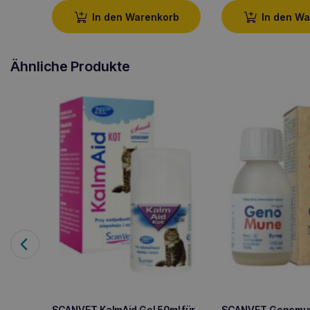
In den Warenkorb
In den W
Ähnliche Produkte
SCANVET KalmAid Gel 50ml für
SCANVET Genomun