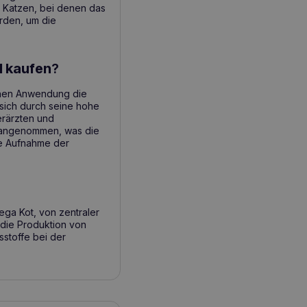
Katzen, bei denen das
rden, um die
l kaufen
?
achen Anwendung die
sich durch seine hohe
erärzten und
e angenommen, was die
le Aufnahme der
ega Kot, von zentraler
 die Produktion von
tsstoffe bei der