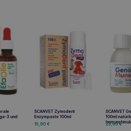
orale
SCANVET Zymodent
SCANVET Ge
ga-3 und
Enzympaste 100ml
100ml natürl
Immunstimul
15,90
€
23,90
€