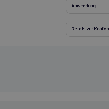
Anwendung
Katzen bis 5 kg – 2 ml
auf die Vorderpfote (w
kann die Tagesdosis je
Hälfte).
Details zur Konfo
SCANVET ArthroFlex Omega Katzengel
5391525732923