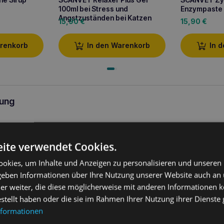
100ml bei Stress und
Enzympaste
Angstzuständen bei Katzen
15,90
€
15,90
€
arenkorb
In den Warenkorb
In 
ung
 Omega Katzengel 50ml
ist ein spezielles Gel, das für die
Gesundh
n Freunde
entwickelt wurde. Dieses innovative Produkt, das erste in
ite verwendet Cookies.
irkung speziell für Katzen, bietet eine umfassende Unterstützung b
es guten Zustandes der
Gelenke
, besonders empfohlen bei
Degene
okies, um Inhalte und Anzeigen zu personalisieren und unseren
en des Bewegungsapparates
.
Reich an Inhaltsstoffen wie
Glucosam
amin C und E sowie Mangan
ist SCANVET ArthroFlex Omega Katze
 geben Informationen über Ihre Nutzung unserer Website auch an
ei der Erhaltung der Beweglichkeit und Flexibilität der Gelenke, unt
er weiter, die diese möglicherweise mit anderen Informationen k
enkknorpels
und bietet entzündungshemmenden Schutz.
estellt haben oder die sie im Rahmen Ihrer Nutzung ihrer Dienst
nformationen
roFlex Omega Katzengel 50ml – Lecker