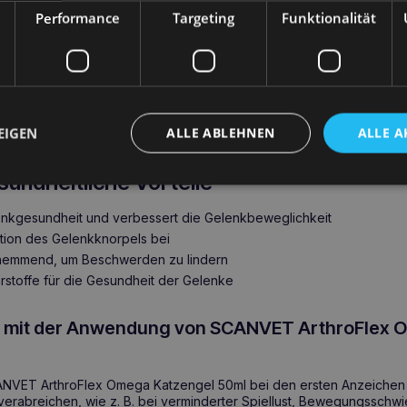
sundheit
Performance
Targeting
Funktionalität
ega Katzengel 50ml zeichnet sich nicht nur durch seine Wirksamke
nd Schmackhaftigkeit aus. Die halbflüssige Form des Gels gewährleis
fe, während der Lachsgeschmack und das Aroma dafür sorgen, das
. Dank der präzisen Dosierung mit einer Pumpe ist jede Anwendun
ET ArthroFlex Omega Katzengel 50ml zu einer unverzichtbaren Unt
EIGEN
ALLE ABLEHNEN
ALLE A
elenkgesundheit Ihrer Katze macht.
sundheitliche Vorteile
lenkgesundheit und verbessert die Gelenkbeweglichkeit
tion des Gelenkknorpels bei
hemmend, um Beschwerden zu lindern
hrstoffe für die Gesundheit der Gelenke
ie mit der Anwendung von SCANVET ArthroFlex 
ANVET ArthroFlex Omega Katzengel 50ml bei den ersten Anzeichen
verabreichen, wie z. B. bei verminderter Spiellust, Bewegungsschwi