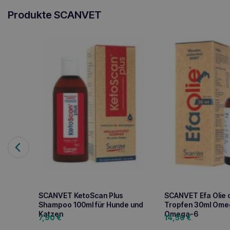
Produkte SCANVET
SCANVET KetoScan Plus
SCANVET Efa Olie 
Shampoo 100ml für Hunde und
Tropfen 30ml Ome
Katzen
Omega-6
7,90
€
14,50
€