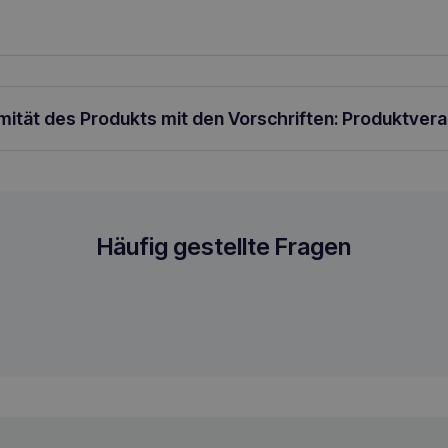
 pro Tag;
über 5 kg – 4 ml pro Tag.
1 ml = 1 Druck auf die Spenderp
as die Katze zum Ablecken des Produkts anregt) oder mit dem Futt
 nach den individuellen Bedürfnissen des Tieres reduziert werden 
rmität des Produkts mit den Vorschriften: Produktver
 50ml
Häufig gestellte Fragen