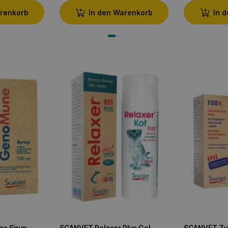
arenkorb
In den Warenkorb
In 
e Sirup
SCANVET Relaxer Plus Gel
SCANVET Z