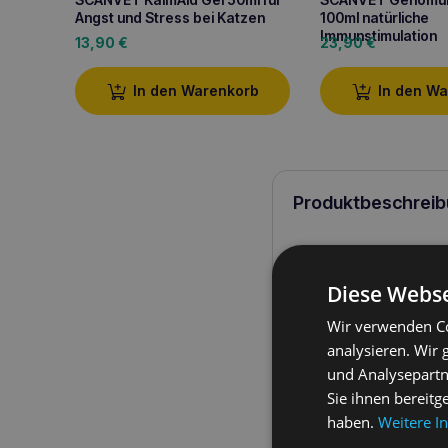
Angst und Stress bei Katzen
100ml natürliche
Immunstimulation
13,90
€
23,90
€
In den Warenkorb
In den W
Produktbeschreib
SCANVET ArthroFlex
unserer katzenartige
Diese Webse
chondroprotektiven
W
Aufrechterhaltung ein
Wir verwenden Co
und anderen Problem
Omega-3-Säuren, Vit
analysieren. Wir
wichtiger Verbündeter b
und Analysepartn
Regeneration des
Gel
Sie ihnen bereitg
haben.
Weitere I
SCANVET Arth