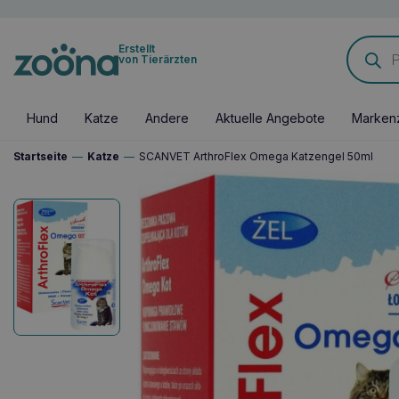
Products
Erstellt
search
von Tierärzten
Hund
Katze
Andere
Aktuelle Angebote
Marken
Startseite
—
Katze
—
SCANVET ArthroFlex Omega Katzengel 50ml