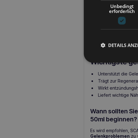
die Gelenkge
Unbedingt
erforderlich
SCANVET ArthroFlex Om
seine Bequemlichkeit u
Aufnahme der Wirkstof
gerne angenommen wird
problemlos, was SCANV
DETAILS ANZ
täglichen Pflege der G
Wichtigste ge
Unterstützt die Ge
Trägt zur Regenera
Wirkt entzündungs
Liefert wichtige Nä
Wann sollten S
50ml beginnen?
Es wird empfohlen, SC
Gelenkproblemen
zu 