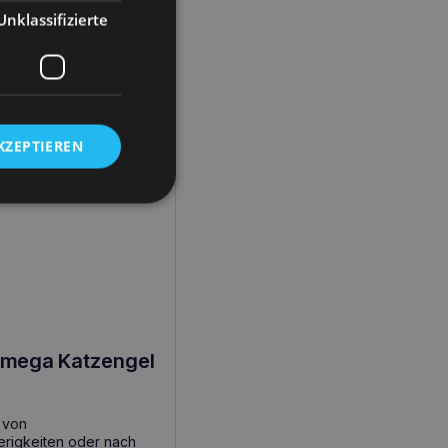
Unklassifizierte
it, sondern auch durch
tet eine optimale
s es von den Katzen
g hygienisch und
erstützung bei der
KZEPTIEREN
Omega Katzengel
 von
erigkeiten oder nach