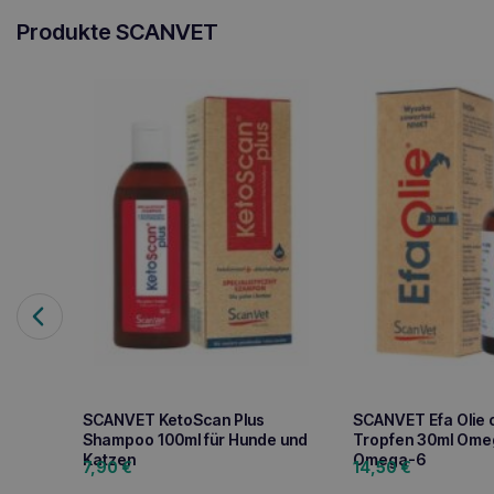
Produkte SCANVET
SCANVET KetoScan Plus
SCANVET Efa Olie 
Shampoo 100ml für Hunde und
Tropfen 30ml Ome
Katzen
Omega-6
7,90
€
14,50
€