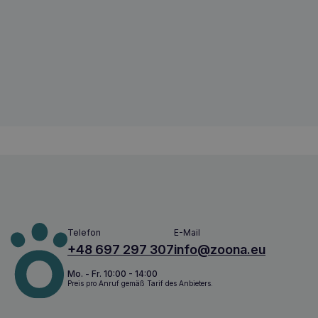
SCANVET ArthroScan Omega Katze 10
5391525730165
Telefon
E-Mail
+48 697 297 307
info@zoona.eu
Mo. - Fr. 10:00 - 14:00
Preis pro Anruf gemäß Tarif des Anbieters.