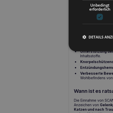
Unbedingt
erforderlich
SCANVET ArthroScan
umfassende Antwort au
unterstützt nicht nur d
entzündungshemme
vierbeinigen Freunde b
DETAILS ANZ
Wichtigste ge
Unterstützung de
Inhaltsstoffe.
Knorpelschützen
Entzündungshemm
Verbesserte Bewe
Wohlbefindens von 
Wann ist es rat
Die Einnahme von SCAN
Anzeichen von
Gelenk
Katzen und nach Tra