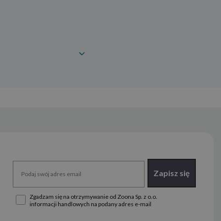
Zapisz się
Zgadzam się na otrzymywanie od Zoona Sp. z o.o.
informacji handlowych na podany adres e-mail