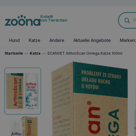
Products
Erstellt
search
von Tierärzten
Hund
Katze
Andere
Aktuelle Angebote
Marken
Startseite
—
Katze
—
SCANVET ArthroScan Omega Katze 100ml