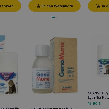
arenkorb
In den Warenkorb
In 
SCANVET Lys
Lysin für Kä
15,90
€
el 50ml für
SCANVET Genomune Sirup