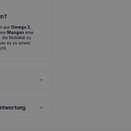
en?
el aus
Omega 3,
wie
Mangan
eine
die Mobilität zu
was es zu einem
cht.
 verabreicht werden.
 nach Gewicht des
antwortung