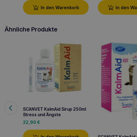
In den Warenkorb
In den W
Ähnliche Produkte
SCANVET KalmAid Sirup 250ml
Stress und Ängste
22,90
€
SCANVET KalmAid G
In den Warenkorb