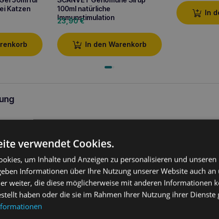
ei Katzen
100ml natürliche
In 
Immunstimulation
23,90
€
arenkorb
In den Warenkorb
ung
 Omega cat 100ml
ist ein unverzichtbares Nahrungsergänzungsmitt
egungsapparates
benötigen. Dank sorgfältig ausgewählter Inhalt
ite verwendet Cookies.
min
,
Typ-II-Kollagen, Hyaluronsäure, Vitamin C und E sowie M
m die
Gelenkfunktion
,
nährt den Gelenkknorpel
und bietet Schutz
okies, um Inhalte und Anzeigen zu personalisieren und unseren
d besonders bei
osteoarthritischen Veränderungen
,
Entzündun
Operationen
sowie als vorbeugende Maßnahme bei
älteren Katze
 geben Informationen über Ihre Nutzung unserer Website auch an
ichtigen
Katzen
empfohlen.
er weiter, die diese möglicherweise mit anderen Informationen k
estellt haben oder die sie im Rahmen Ihrer Nutzung ihrer Dienst
oScan Omega cat 100ml – Ihr Verbündet
nformationen
der Gelenke