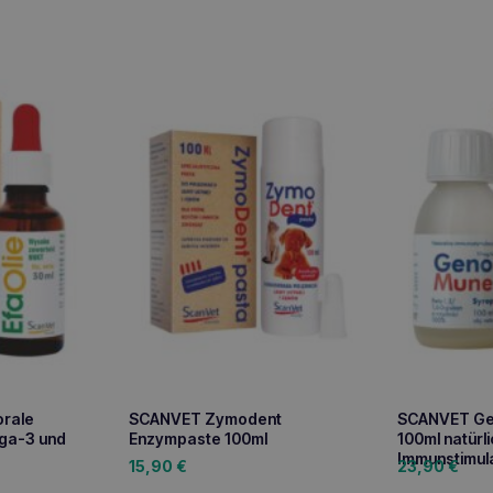
orale
SCANVET Zymodent
SCANVET Ge
ga-3 und
Enzympaste 100ml
100ml natürl
Immunstimul
15,90
€
23,90
€