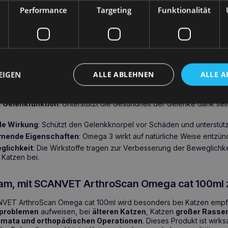
Performance
Targeting
Funktionalität
 Omega cat 100ml
ist ein Präparat, das dank seiner einzigartig
f die Bedürfnisse von Katzen mit Problemen
des Bewegungsappa
ie Regeneration und das richtige Funktionieren der
Gelenke
, sondern
nd
und
antioxidativ
und trägt so zu einer verbesserten Lebensquali
ei.
EIGEN
ALLE ABLEHNEN
ALLE A
sundheitliche Vorteile
r Gelenkfunktion
: Unterstützt die Gesundheit der Gelenke dank sei
de Wirkung
: Schützt den Gelenkknorpel vor Schäden und unterstütz
ende Eigenschaften
: Omega 3 wirkt auf natürliche Weise entz
glichkeit
: Die Wirkstoffe tragen zur Verbesserung der Beweglichk
Katzen bei.
sam, mit SCANVET ArthroScan Omega cat 100ml
VET ArthroScan Omega cat 100ml wird besonders bei Katzen empfo
problemen
aufweisen, bei
älteren Katzen
, Katzen
großer Rasse
umata und orthopädischen Operationen
. Dieses Produkt ist wir