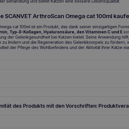
der Behandlung und bietet Katzen eine bessere Lebensqualität.
Sie SCANVET ArthroScan Omega cat 100ml kauf
ga cat 100ml ist ein Produkt, das dank seiner einzigartigen Form
min, Typ-II-Kollagen, Hyaluronsäure, den Vitaminen C und E
so
ng der Gelenkgesundheit bei Katzen bietet. Seine Anwendung hilft, 
 zu lindern und die Regeneration des Gelenkknorpels zu fördern, 
teil der Pflege des Wohlbefindens und der Aktivität Ihrer Katze ma
 kann nach dem Mischen mit der Nahrung oder direkt in den Mund
en Geschmack. In den ersten 14-21 Tagen der Anwendung sollte je
enge verabreicht werden:
 pro Tag
n täglich
rmität des Produkts mit den Vorschriften: Produktver
ruck auf die Spenderpumpe
ie Tagesportion, je nach Bedarf des Tieres, halbiert werden.