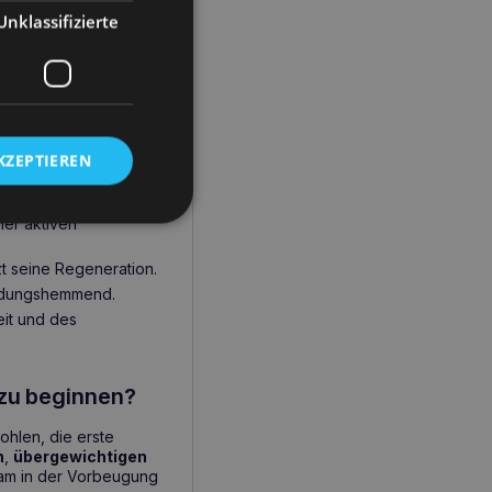
Unklassifizierte
en Zusammensetzung eine
rates
bietet. Es
 wirkt auch
tät unserer
KZEPTIEREN
ner aktiven
t seine Regeneration.
ündungshemmend.
eit und des
 zu beginnen?
hlen, die erste
n
,
übergewichtigen
ksam in der Vorbeugung