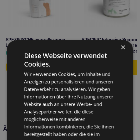
SPEZIFISCHE hypoallergene
SPECIFIC Intensive Support
×
Leckerbissen ct-hy 0,3kg
IN-L Dose 395g energierei
Futter für Hunde und Katze
8,50
€
12,50
€
Diese Webseite verwendet
Cookies.
Wir verwenden Cookies, um Inhalte und
Anzeigen zu personalisieren und unseren
Datenverkehr zu analysieren. Wir geben
Informationen über Ihre Nutzung unserer
Website auch an unsere Werbe- und
Analysepartner weiter, die diese
möglicherweise mit anderen
Informationen kombinieren, die Sie ihnen
Ähnliche Produkte
bereitgestellt haben oder die sie im