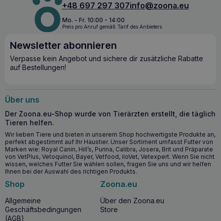
Kohlenhydrate 33, Rohfaser 1,7, Calcium 0,7, Phosphor
+48 697 297 307
info@zoona.eu
0,63, Magnesium 0,06, Natrium 0,42, Omega-3-Säuren
0,98, Verhältnis Omega-3:6 1:3, Chondroitinsulfat 0,1,
Mo. - Fr. 10:00 - 14:00
Preis pro Anruf gemäß Tarif des Anbieters.
Wasser 7,3.
Newsletter abonnieren
Verpasse kein Angebot und sichere dir zusätzliche Rabatte
auf Bestellungen!
Über uns
Der Zoona.eu-Shop wurde von Tierärzten erstellt, die täglich
Tieren helfen.
Wir lieben Tiere und bieten in unserem Shop hochwertigste Produkte an,
perfekt abgestimmt auf Ihr Haustier. Unser Sortiment umfasst Futter von
Marken wie: Royal Canin, Hill’s, Purina, Calibra, Josera, Brit und Präparate
von VetPlus, Vetoquinol, Bayer, Vetfood, iloVet, Vetexpert. Wenn Sie nicht
wissen, welches Futter Sie wählen sollen, fragen Sie uns und wir helfen
Ihnen bei der Auswahl des richtigen Produkts.
Shop
Zoona.eu
Allgemeine
Über den Zoona.eu
Geschäftsbedingungen
Store
(AGB)