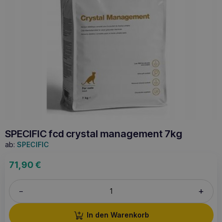
SPECIFIC fcd crystal management 7kg
ab:
SPECIFIC
71,90
€
+
–
In den Warenkorb