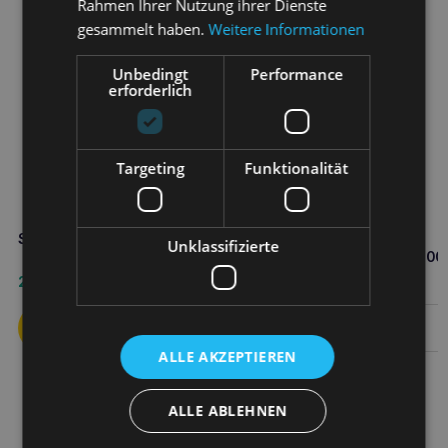
Rahmen Ihrer Nutzung ihrer Dienste
gesammelt haben.
Weitere Informationen
Unbedingt
Performance
erforderlich
Targeting
Funktionalität
SPEZIFISCH fgd senior 2 kg
SPECIFIC fid
Unklassifizierte
Verdauungsförderung 400
22,90
€
5,50
€
Weiterlesen
ALLE AKZEPTIEREN
ALLE ABLEHNEN