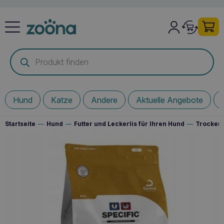
Products
search
Hund
Katze
Andere
Aktuelle Angebote
Startseite
—
Hund
—
Futter und Leckerlis für Ihren Hund
—
Trockenf