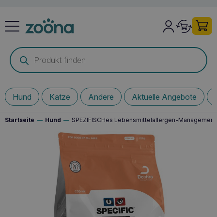
Products
search
Hund
Katze
Andere
Aktuelle Angebote
Startseite
—
Hund
—
SPEZIFISCHes Lebensmittelallergen-Management