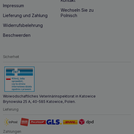
Kontakt
einer Eliminationsdiät zu Hause.
Impressum
Besteht aus leicht verdaulichen, hochwertigen Zutaten mit
Wechseln Sie zu
erhöhtem Elektrolytgehalt und ist daher eine gute Wahl für
Lieferung und Zahlung
Polnisch
Hunde mit Verdauungs- und Resorptionsstörungen.
Widerrufsbelehrung
Weizenglutenfrei. Hohe Konzentrationen an Omega-3-
Fettsäuren aus dem Meer (EPA und DHA) unterstützen die
Beschwerden
Funktion von Gehirn, Augen, Immunsystem, Nieren, Fell,
Haut und Gelenken. Die tierische Quelle der Säuren (Fisch)
und der genau definierte Gehalt an EPA und DHA
garantieren eine hohe Bioverfügbarkeit, die höher ist als
Sicherheit
die von pflanzlichen Ölen. Wo immer möglich, werden
Fisch, Krill und Meeresfrüchte auf nachhaltige Weise aus
akkreditierten Quellen bezogen. Wir unterstützen das
Programm The Ocean Cleanup. Wir sind IFFO RS-, MSC-
und FSC-zertifiziert, und der Lachs wird in der Atlantic
Northeast Major Fishing Area 27 gefischt. Der Zusatz von
Flohsamenschalen wirkt sich positiv auf das
Verdauungssystem aus – sie absorbieren Wasser und
Woiwodschaftliches Veterinärinspektorat in Katowice
fördern die Stuhlbildung, was den Verdauungstrakt
Brynowska 25 A, 40-585 Katowice, Polen.
reguliert.
Lieferung
Die Chelatisierung von Spurenelementen wirkt sich positiv
auf deren Bioverfügbarkeit aus. Natürliche Antioxidantien
(Antioxidantien), einschließlich Rosmarinextrakt,
unterstützen die Gesundheit Ihres Haustieres. Enthält keine
Zahlungen
künstlichen Farb- oder Aromastoffe.Zutaten: Reis,