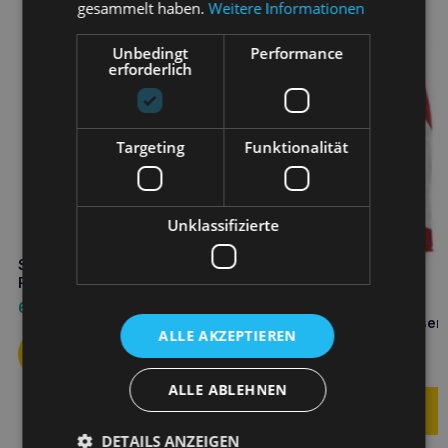
gesammelt haben.
Weitere Informationen
Unbedingt
Performance
erforderlich
Targeting
Funktionalität
Unklassifizierte
SPECIFIC cpd-m Welpe mittlere
Rasse 12 kg
68,90
€
SPEZIFISCH fxd Erwachsen
ALLE AKZEPTIEREN
kg
63,90
€
ALLE ABLEHNEN
DETAILS ANZEIGEN