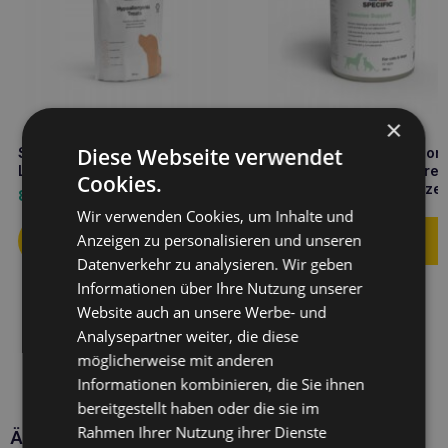
×
Diese Webseite verwendet
SPEZIFISCHE hypoallergene
SPECIFIC Intensive Support
Leckerbissen ct-hy 0,3kg
IN-L Dose 395g energierei
Cookies.
Futter für Hunde und Katze
8,50
€
12,50
€
Wir verwenden Cookies, um Inhalte und
Anzeigen zu personalisieren und unseren
Datenverkehr zu analysieren. Wir geben
Informationen über Ihre Nutzung unserer
Website auch an unsere Werbe- und
Analysepartner weiter, die diese
möglicherweise mit anderen
Informationen kombinieren, die Sie ihnen
bereitgestellt haben oder die sie im
Rahmen Ihrer Nutzung ihrer Dienste
Ähnliche Produkte