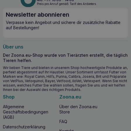
verdaulich, so dass es auch für Hunde mit
Preis pro Anruf gemäß Tarif des Anbieters.
Verdauungsproblemen und
Bauchspeicheldrüseninsuffizienz gut geeignet ist. Es enthält
Newsletter abonnieren
eine erhöhte Konzentration an Fischöl, den Vitaminen A, E
Verpasse kein Angebot und sichere dir zusätzliche Rabatte
und B, Zink und Selen zur Unterstützung der Haut- und
auf Bestellungen!
Fellgesundheit sowie einen erhöhten Gesamtgehalt an
Vitaminen, Mineralstoffen und Elektrolyten, speziell für
Hunde mit Magen-Darm-Problemen (z. B. IBD).
Knuspergröße: ca. 12,5 mm x 10,5 mm x 7 mm.
Über uns
Nahrungsmittelallergie oder -intoleranz, die zu
Der Zoona.eu-Shop wurde von Tierärzten erstellt, die täglich
dermatologischen und/oder Verdauungsproblemen führt
Tieren helfen.
Eliminationsdiät Gastrointestinale Störungen wie Durchfall,
Wir lieben Tiere und bieten in unserem Shop hochwertigste Produkte an,
Erbrechen, Blähungen, verursacht durch Malabsorption,
perfekt abgestimmt auf Ihr Haustier. Unser Sortiment umfasst Futter von
Verdauung, exokrine Pankreasinsuffizienz (EPI) oder akute
Marken wie: Royal Canin, Hill’s, Purina, Calibra, Josera, Brit und Präparate
Gastroenteritis (IBD) Geeignet für Welpen Warum SPECIFIC™
von VetPlus, Vetoquinol, Bayer, Vetfood, iloVet, Vetexpert. Wenn Sie nicht
Food Allergen Management CDD-HY wählen?
wissen, welches Futter Sie wählen sollen, fragen Sie uns und wir helfen
Ihnen bei der Auswahl des richtigen Produkts.
Das Futter basiert auf Zutaten mit geringerer Allergenität –
Shop
Zoona.eu
hydrolysiertes Lachs- und Reisprotein. Es hat eine stark
reduzierte Anzahl von Zutaten – um das Risiko einer
Allgemeine
Über den Zoona.eu
allergischen Reaktion zu verringern. Ideal für eine
Geschäftsbedingungen
Store
Eliminationsdiät. Enthält Inhaltsstoffe, die die Haut
(AGB)
unterstützen und stärken, darunter die Vitamine A, E und B,
FAQ
Zink und Selen, die eine stärkere Barriere gegen
Datenschutzerklärung
Umweltallergene bilden. Ist eine praktische Alternative zu