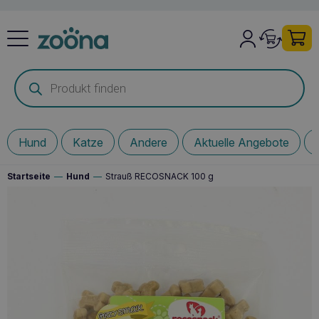
Products
search
Hund
Katze
Andere
Aktuelle Angebote
Startseite
—
Hund
—
Strauß RECOSNACK 100 g