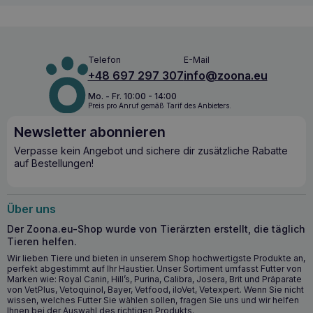
Telefon
E-Mail
+48 697 297 307
info@zoona.eu
Mo. - Fr. 10:00 - 14:00
Preis pro Anruf gemäß Tarif des Anbieters.
Newsletter abonnieren
Verpasse kein Angebot und sichere dir zusätzliche Rabatte
auf Bestellungen!
Über uns
Der Zoona.eu-Shop wurde von Tierärzten erstellt, die täglich
Tieren helfen.
Wir lieben Tiere und bieten in unserem Shop hochwertigste Produkte an,
perfekt abgestimmt auf Ihr Haustier. Unser Sortiment umfasst Futter von
Marken wie: Royal Canin, Hill’s, Purina, Calibra, Josera, Brit und Präparate
von VetPlus, Vetoquinol, Bayer, Vetfood, iloVet, Vetexpert. Wenn Sie nicht
wissen, welches Futter Sie wählen sollen, fragen Sie uns und wir helfen
Ihnen bei der Auswahl des richtigen Produkts.