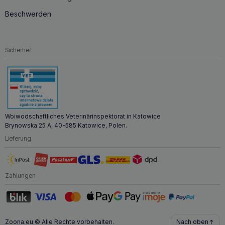
Seine einzigartige Formel auf Basis pflanzlicher Inhaltsstoffe
reinigt nicht nur, sondern pflegt auch Haut und Fell für ein
Beschwerden
gesundes Aussehen. Dank seines angemessenen pH-Werts
und des Fehlens aggressiver Substanzen ist das Shampoo
für jedes Haustier sicher, unabhängig von seiner
Empfindlichkeit gegenüber Reinigungsmitteln. Darüber
Sicherheit
hinaus ist das Produkt vegan und hypoallergen, was es zu
einer idealen Wahl für Haustiere mit Hautproblemen macht.
Es ist auch eine ethische Wahl – das Kosmetikprodukt
wurde an Menschen und nicht an Tieren getestet, was
seine Sicherheit und Sanftheit bestätigt.
Woiwodschaftliches Veterinärinspektorat in Katowice
Brynowska 25 A, 40-585 Katowice, Polen.
Lieferung
Zahlungen
Zoona.eu © Alle Rechte vorbehalten.
Nach oben