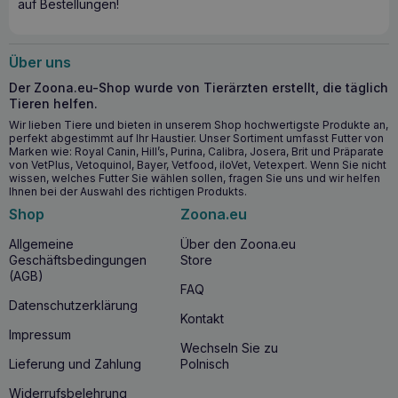
auf Bestellungen!
Befeuchtet und pflegt Haut und Fell und beugt
Trockenheit und Haarausfall vor.
Dank seiner hypoallergenen Formel ist es auch für
Haustiere mit empfindlicher Haut geeignet.
Über uns
Es stärkt die Haarwurzeln, regt das Haarwachstum an
Der Zoona.eu-Shop wurde von Tierärzten erstellt, die täglich
und beugt statischem Haarausfall vor.
Tieren helfen.
Wir lieben Tiere und bieten in unserem Shop hochwertigste Produkte an,
Wann ist es ratsam, TOTOBI Natural
perfekt abgestimmt auf Ihr Haustier. Unser Sortiment umfasst Futter von
Marken wie: Royal Canin, Hill’s, Purina, Calibra, Josera, Brit und Präparate
Refreshing Shampoo zu verwenden?
von VetPlus, Vetoquinol, Bayer, Vetfood, iloVet, Vetexpert. Wenn Sie nicht
wissen, welches Futter Sie wählen sollen, fragen Sie uns und wir helfen
TOTOBI Natural Refreshing Shampoo
sollte verwendet
Ihnen bei der Auswahl des richtigen Produkts.
werden, wenn Ihr Hund oder Ihre Katze Probleme mit
Shop
Zoona.eu
unangenehmem Geruch
oder
fettigem Haar
hat oder
Sie Anzeichen von Hautreizungen feststellen. Das Produkt
Allgemeine
Über den Zoona.eu
ist für Haustiere jeden Alters geeignet, und seine sanfte
Geschäftsbedingungen
Store
Formel ist auch für junge und empfindliche Haustiere
(AGB)
geeignet.
FAQ
Datenschutzerklärung
Warum sollten Sie TOTOBI Natural Refreshing
Kontakt
Impressum
Shampoo kaufen?
Wechseln Sie zu
Lieferung und Zahlung
Polnisch
TOTOBI Natural Refreshing Shampoo
ist ein
Kosmetikprodukt, das Natürlichkeit und Wirksamkeit vereint.
Widerrufsbelehrung