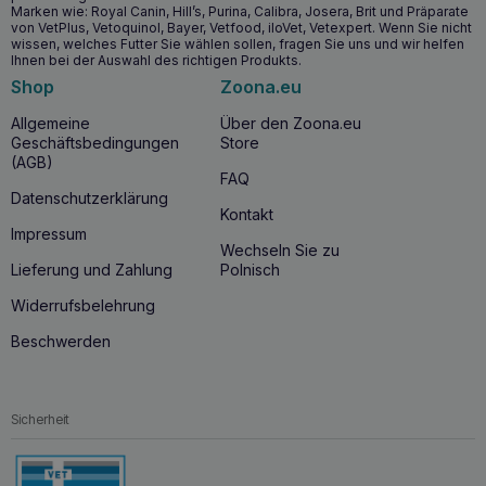
Marken wie: Royal Canin, Hill’s, Purina, Calibra, Josera, Brit und Präparate
Tier sicher und wirksam sind.
von VetPlus, Vetoquinol, Bayer, Vetfood, iloVet, Vetexpert. Wenn Sie nicht
Kein Ausspülen erforderlich:
Dank seiner Formel muss
wissen, welches Futter Sie wählen sollen, fragen Sie uns und wir helfen
Ihnen bei der Auswahl des richtigen Produkts.
die Flüssigkeit nicht abgespült werden, was die tägliche
Anwendung erleichtert und sicher für Haustiere ist.
Shop
Zoona.eu
Umweltfreundliche Verpackung:
Durch die
Allgemeine
Über den Zoona.eu
Glasverpackung entsteht kein Abfall, was gut für die
Geschäftsbedingungen
Store
Umwelt ist.
(AGB)
FAQ
Datenschutzerklärung
Kontakt
Impressum
Wechseln Sie zu
Lieferung und Zahlung
Polnisch
Widerrufsbelehrung
Beschwerden
Sicherheit