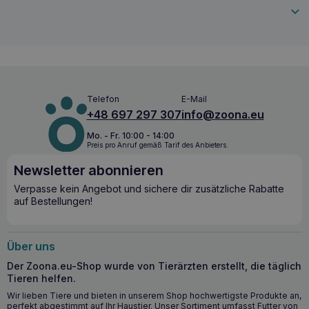
Inhaltsstoffe, die umfassend auf die Mundgesundheit Ihres
Tieres einwirken, äußerst wirksam:
Der Atem wird erfrischt:
Pfefferminzextrakt wirkt
erfrischend, neutralisiert unangenehme Gerüche und
sorgt für frischen Atem.
Schutz von Zähnen und Zahnfleisch:
Salbeiblatt- und
Grüntee-Extrakt lindert Infektionen, hemmt die
Telefon
E-Mail
Vermehrung von Bakterien und fördert die Gesundheit
+48 697 297 307
info@zoona.eu
des Zahnfleisches, was zu einer besseren
Zahngesundheit beiträgt.
Mo. - Fr. 10:00 - 14:00
Preis pro Anruf gemäß Tarif des Anbieters.
Reduzierung von Zahnstein:
Natürliche abrasive
Mineralien und Backpulver entfernen effektiv Plaque
Newsletter abonnieren
und Zahnstein, polieren die Zähne und glätten ihre
Oberfläche.
Verpasse kein Angebot und sichere dir zusätzliche Rabatte
auf Bestellungen!
Warum TOTOBI Natural Refresher verwenden?
TOTOBI Natürliche Erfrischungsflüssigkeit
ist ein
Über uns
Produkt, das für die tägliche Vorbeugung der
Mundgesundheit von Tieren entwickelt wurde. Hier sind
Der Zoona.eu-Shop wurde von Tierärzten erstellt, die täglich
drei wichtige Gründe, warum Sie es wählen sollten:
Tieren helfen.
Natürliche Inhaltsstoffe:
Das Produkt enthält nur
Wir lieben Tiere und bieten in unserem Shop hochwertigste Produkte an,
perfekt abgestimmt auf Ihr Haustier. Unser Sortiment umfasst Futter von
natürliche Pflanzenextrakte und Mineralien, die für Ihr