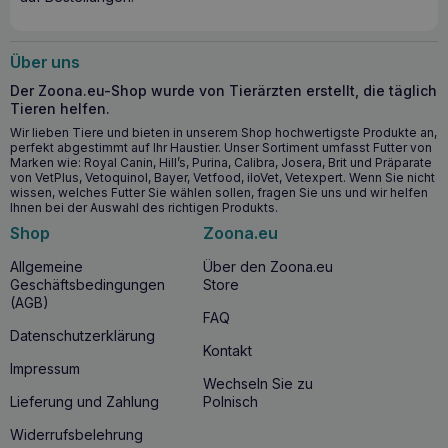
TOTOBI Natural Refreshing Soap
ist ideal für die
regelmäßige Pflege von Haut und Fell von Hunden und
Katzen. Sie eignet sich besonders gut für Haustiere, die
Über uns
eine tägliche Erfrischung benötigen oder zu
Verschmutzungen neigen. Die Seife ist auch eine gute Wahl
Der Zoona.eu-Shop wurde von Tierärzten erstellt, die täglich
nach Spaziergängen, wenn Ihr Haustier schmutzig
Tieren helfen.
geworden ist, oder nach intensivem Training.
Wir lieben Tiere und bieten in unserem Shop hochwertigste Produkte an,
perfekt abgestimmt auf Ihr Haustier. Unser Sortiment umfasst Futter von
Marken wie: Royal Canin, Hill’s, Purina, Calibra, Josera, Brit und Präparate
Warum dieses Produkt kaufen?
von VetPlus, Vetoquinol, Bayer, Vetfood, iloVet, Vetexpert. Wenn Sie nicht
wissen, welches Futter Sie wählen sollen, fragen Sie uns und wir helfen
Die
TOTOBI Natural Refreshing Soap
ist eine gute Wahl
Ihnen bei der Auswahl des richtigen Produkts.
für alle, die ein wirksames und sicheres
Shop
Zoona.eu
Haustierpflegeprodukt suchen. Ihre natürlichen Inhaltsstoffe
wie
Kokosnussöl und Sheabutter
schützen und pflegen
Allgemeine
Über den Zoona.eu
das Fell, während Borretschöl und Pflaumenkernöl
Geschäftsbedingungen
Store
antibakterielle und regenerierende Eigenschaften besitzen.
(AGB)
Das Produkt ist umweltfreundlich, hypoallergen und an
FAQ
Menschen getestet, was es zu einer sicheren und
Datenschutzerklärung
wirksamen Lösung für die tägliche Pflege macht.
Kontakt
Impressum
Wechseln Sie zu
Lieferung und Zahlung
Polnisch
Widerrufsbelehrung