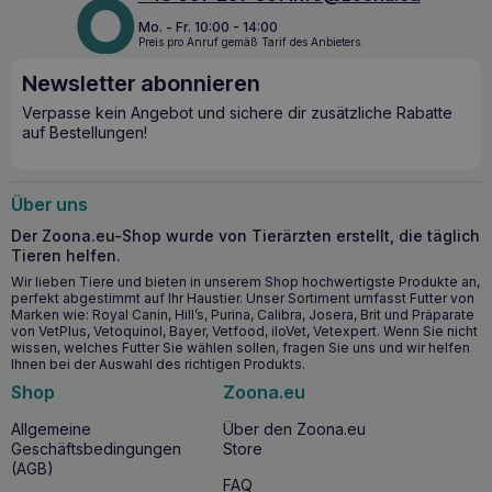
Zahnstein, polieren und glätten die Oberfläche der
Mo. - Fr. 10:00 - 14:00
Zähne.
Preis pro Anruf gemäß Tarif des Anbieters.
Antibakteriell:
Kokosnussöl und Petersiliensamenöl
haben starke antibakterielle und
Newsletter abonnieren
entzündungshemmende Eigenschaften, die zur
Verpasse kein Angebot und sichere dir zusätzliche Rabatte
Erhaltung der Mundgesundheit beitragen.
auf Bestellungen!
Verbessert die Frische des Atems:
Petersilienöl, das
für seine erfrischenden Eigenschaften bekannt ist,
neutralisiert wirksam unangenehmen Mundgeruch.
Über uns
Ab wann lohnt sich die Anwendung?
Der Zoona.eu-Shop wurde von Tierärzten erstellt, die täglich
Tieren helfen.
TOTOBI Natural Parsley Toothpaste
ist ideal für die
Wir lieben Tiere und bieten in unserem Shop hochwertigste Produkte an,
Anwendung bei Hunden und Katzen jeden Alters. Die
perfekt abgestimmt auf Ihr Haustier. Unser Sortiment umfasst Futter von
regelmäßige Anwendung der Paste hilft, die
Mundhygiene
Marken wie: Royal Canin, Hill’s, Purina, Calibra, Josera, Brit und Präparate
aufrechtzuerhalten und beugt Problemen mit Zähnen und
von VetPlus, Vetoquinol, Bayer, Vetfood, iloVet, Vetexpert. Wenn Sie nicht
Zahnfleisch vor. Das Produkt ist sicher und wirksam, daher
wissen, welches Futter Sie wählen sollen, fragen Sie uns und wir helfen
ist es ratsam, schon in jungen Jahren mit der Anwendung zu
Ihnen bei der Auswahl des richtigen Produkts.
beginnen, damit Ihr Haustier ein Leben lang gesunde Zähne
Shop
Zoona.eu
hat.
Allgemeine
Über den Zoona.eu
Geschäftsbedingungen
Store
Warum dieses Produkt kaufen?
(AGB)
FAQ
TOTOBI Natural
Parsley
Toothpaste
ist eine