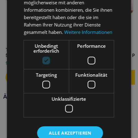
möglicherweise mit anderen
Informationen kombinieren, die Sie ihnen
bereitgestellt haben oder die sie im
Rahmen Ihrer Nutzung ihrer Dienste
gesammelt haben.
Weitere Informationen
Unbedingt
Performance
TOTOBI Natürliche Zahnpasta
TOTOBI Natürliche
erforderlich
50ml
Regenerationsbutter für Pf
und Nase 50ml
9,50
€
9,50
€
Targeting
Funktionalität
Ähnliche Produkte
Unklassifizierte
ALLE AKZEPTIEREN